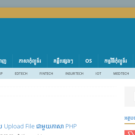
តាញ
ភាសា​កុំព្យូទ័រ
គន្លឹះផ្សេងៗ
OS
កម្មវិធីកុំព្យូទ័រ
RP
EDTECH
FINTECH
INSURTECH
IOT
MEDTECH
អត្ថប
ប​ Upload File ជាមួយភាសា PHP