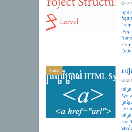
201
អត្ថប
ចំនុច
Frame
Appl
frame
Frame
CodeI
របៀប
ការរចនា
201
នៅក្ន
Synta
ក្នុងថ
link 
នៅក្នុ
<a>​ 
មានតំ