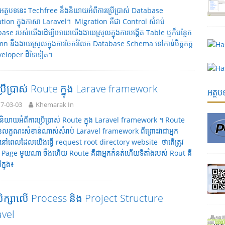
ងអត្ថបទនេះ Techfree នឹងនិយាយអំពីការប្រើប្រាស់ Database
tion ក្នុងភាសា Laravel។ Migration គឺជា Control សំរាប់
ase របស់យើងដើម្បីអោយយើងងាយស្រូលក្នុងការ​បង្កើត Table ឬក៏បន្ថែក
n នឹងងាយស្រូលក្នុងការចែករំលែក Database Schema ទៅកាន់មិត្តភក្ក
eloper ដ៏ទៃទៀត។
្រើប្រាស់ Route ក្នុង Larave framework
អត្ថ
7-03-03
Khemarak In
ទនិយាយអំពីការប្រើប្រាស់ Route ក្នុង Laravel framework ។ Route
ានលក្ខណះសំខាន់ណាស់សំរាប់ Laravel framework ពីព្រោះវាជាអ្នក
នៅពេលដែលយើងធ្វើ request root directory website​ ថាតើត្រូវ
ញ Page មួយណា ចឹងហើយ Route គឺជាអ្នកកំនត់ហើយទីតាំងរបស់ Rout គឺ
ក្នុង៖
ិក្សាលើ Process និង Project Structure
avel