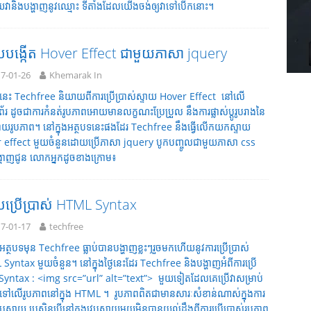
វានិងបង្ហាញនូវឈ្មោះ ទីតាំងដែលយើងចង់ឲ្យវាទៅបើកនោះ។
បបង្កើត Hover Effect ជាមួយភាសា jquery
7-01-26
Khemarak In
ទនេះ Techfree និយាយពីការប្រើប្រាស់ស្ទាយ Hover Effect នៅលើ
័រ ដូចជាការកំនត់រូបភាពអោយមានលក្ខណះប្រែប្រួល នឹងការផ្លាស់ប្តូរូបរាងនៃ
ទ្រាយរូបភាព។ នៅក្នុងអត្ថបទនេះផងដែរ Techfree នឹងធ្វើលើកយកស្ទាយ
 effect​​ មួយចំនួនដោយប្រើភាសា jquery បូកបញ្ចូលជាមួយភាសា css
្ហាញជូន លោកអ្នកដូចខាងក្រោម៖
ប្រើប្រាស់ HTML Syntax
7-01-17
techfree
ត្ថបទមុន Techfree ធ្លាប់បានបង្ហាញខ្លះៗរួចមកហើយនូវការប្រើប្រាស់
yntax មួយចំនួន។ នៅក្នុងថ្ងៃនេះដែរ Techfree និងបង្ហាញអំពីការប្រើ
់ Syntax : <img src=”url” alt=”text”> មួយទៀតដែលគេប្រើវាសម្រាប់
ទៅលើរូបភាពនៅក្នុង HTML ។ រូបភាពពិតជាមានសារៈសំខាន់ណាស់ក្នុងការ
េបសាយ ប្រសិនបើនៅក្នុងវេបសាយមួយមិនបានយល់ដឹងពីការប្រើប្រាស់រូបភាព