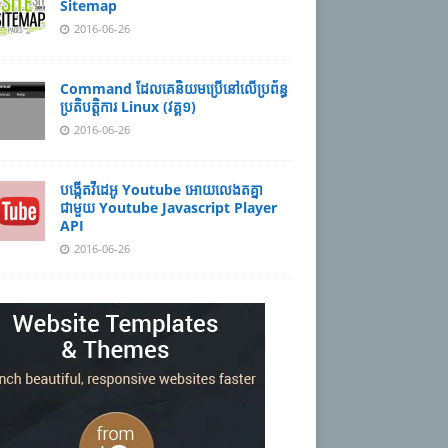
Sitemap
2016-06-26
Command ដែល​​គេ​​និយម​​ប្រើ​​នៅ​លើ​​ប្រព័ន្ធ​​
ប្រតិបត្តិការ​ Linux (វគ្គ១)
2016-06-26
បង្កើតវីដេអូ Youtube អោយ​លេងតគ្នា
ជាមួយ Youtube Javascript Player
API
2016-06-26