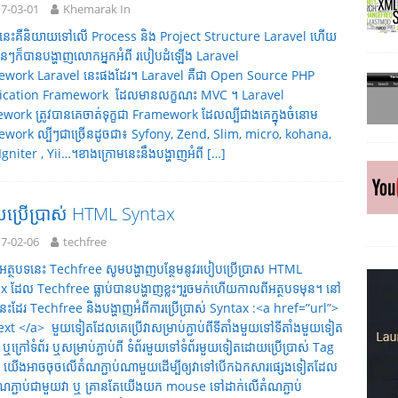
7-03-01
Khemarak In
ទនេះគឺនិយាយទៅលើ Process និង Project Structure Laravel ហើយ
មុនៗក៏បានបង្ហាញលោកអ្នកអំពី របៀបដំឡើង Laravel
work Laravel នេះផងដែរ។ Laravel គឺជា Open Source PHP
ication Framework ដែលមានលក្ខណះ MVC ​។ Laravel
work ត្រូវបានគេចាត់ទុក្ខជា Framework ដែលល្បីជាងគេក្នុងចំនោម
work ល្បីៗជាច្រើនដូចជា៖ Syfony, Zend, Slim, micro, kohana,
gniter , Yii…។​ខាងក្រោមនេះនឹងបង្ហាញអំពី
[…]
ប្រើប្រាស់ HTML Syntax
7-02-06
techfree
ុងអត្ថបទនេះ Techfree សូមបង្ហាញបន្ថែមនូវរបៀបប្រើប្រាស HTML
x ដែល Techfree ធ្លាប់បានបង្ហាញខ្លះៗរួចមក់ហើយកាលពីអត្ថបទមុន។ នៅ
្ងៃនេះដែរ Techfree និងបង្ហាញអំពីការប្រើប្រាស់ Syntax :<a href=”url”>
text </a> មួយទៀតដែលគេប្រើវាសម្រាប់ភ្ជាប់ពីទីតាំងមួយទៅទីតាំងមួយទៀត
ង ឬក្រៅទំព័រ ឬសម្រាប់ភ្ជាប់ពី ទំព័រមួយទៅទំព័រមួយទៀតដោយប្រើប្រាស់ Tag
។ យើងអាចចុចលើតំណភ្ជាប់ណាមួយដើម្បីឲ្យវាទៅបើកឯកសារផ្សេងទៀតដែល
ណភ្ជាប់ជាមួយវា ឬ គ្រានតែយើងយក mouse ទៅដាក់លើតំណភ្ជាប់