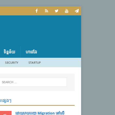
ទិន្នន័យ
ហាដវែរ
SECURITY
STARTUP
ទផ្សេងៗ
ដោះស្រាយបញ្ហា Migration នៅលើ