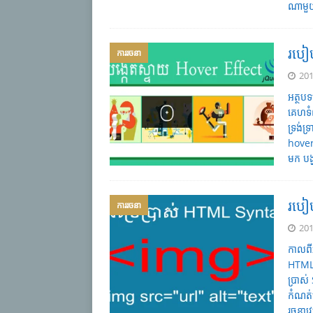
ណាមួយ
របៀ
ការរចនា
201
អត្ថប
គេហទំព
ទ្រង់
hover
មក បង
របៀប
ការរចនា
201
កាលពីអ
HTML S
ប្រាស
កំណត់
រចនាវ