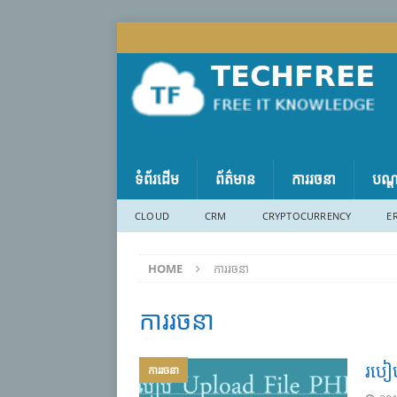
ទំព័រដើម
ព័ត៌មាន
ការរចនា
បណ្
CLOUD
CRM
CRYPTOCURRENCY
E
HOME
ការរចនា
ការរចនា
របៀ
ការរចនា