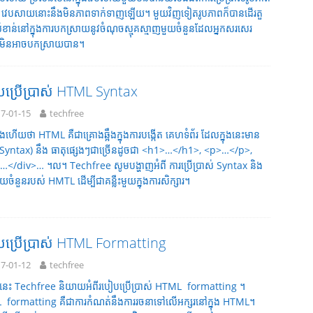
 វេបសាយនោះនឹងមិនភាពទាក់ទាញឡើយ។ មួយវិញទៀតរូបភាពក៏បានដើរតួ
ំខាន់នៅក្នុងការបកស្រាយនូវចំណុចស្មុគស្មាញមួយចំនួនដែលអ្នកសរសេរ
ទមិនអាចបកស្រាយបាន។
ប្រើប្រាស់ HTML Syntax
7-01-15
techfree
ហើយថា HTML គឺជាគ្រោងឆ្អឹងក្នុងការបង្កើត គេហទំព័រ ដែលក្នុងនេះមាន
្ត(Syntax) នឹង ធាតុផ្សេងៗជាច្រើនដូចជា <h1>…</h1>, <p>…</p>,
…</div>… ។ល។ Techfree សូមបង្ហាញអំពី ការប្រើប្រាស់ Syntax និង
ួយចំនួនរបស់ HMTL ដើម្បីជាគន្លឺះមួយក្នុងការសិក្សារ។
ប្រើប្រាស់​​ HTML Formatting
7-01-12
techfree
ទនេះ Techfree និយាយអំពីរបៀបប្រើប្រាស់ HTML formatting ។
formatting គឺជាការកំណត់នឹងការរចនាទៅលើអក្សរនៅក្នុង HTML។