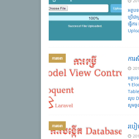
201
អត្ថប
ប្រើជ
ធ្វើកា
Uploa
ការ
ការរចនា
201
អត្ថប
។ Elo
Table
លុប D
សូមចូ
របៀ
ការរចនា
201