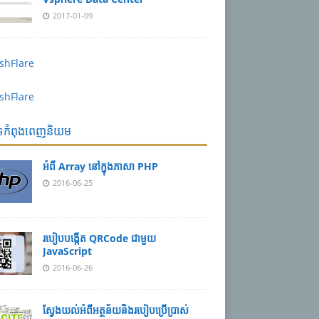
2017-01-09
បទកំពុងពេញនិយម
អំពី Array នៅ​​ក្នុង​ភា​សា PHP
2016-06-25
របៀប​បង្កើត​ QRCode ជាមួយ
JavaScript
2016-06-26
ស្វែង​យល់​​អំពី​អត្ថន័យ​​និង​របៀប​​ប្រើ​ប្រាស់​