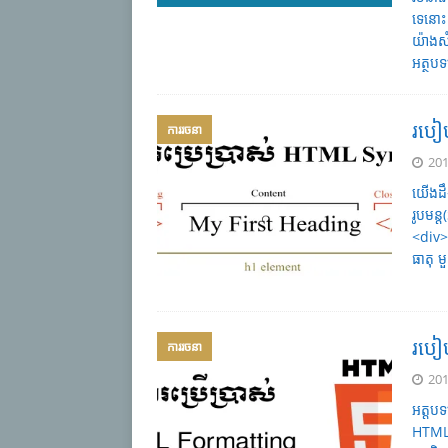
ទេនោះ
យ៉ាងស
អត្ថប
របៀប
ការរចនា
201
យើងដឹង
រូបមន
<div>
ធាតុ ម
របៀប
ការរចនា
201
អត្តប
HTML 