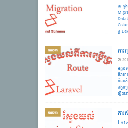
នៅក្ន
Migra
Datab
Colum
ឬ Dev
ការប
ការរចនា
201
អត្ថប
គឺវាម
កំណត់
បង្ហា
ស្ថិតនៅ
ការស
ការរចនា
Lar