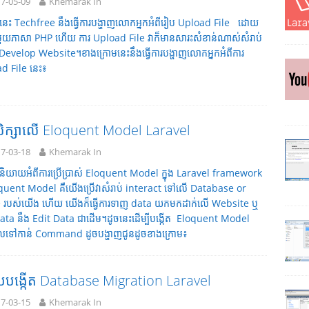
7-05-09
Khemarak In
ទនេះ Techfree នឹងធ្វើការបង្ហាញលោកអ្នកអំពីរៀប Upload File ដោយ
ាមួយភាសា PHP ហើយ ការ Upload File វាក៏មានសារះសំខាន់ណាស់សំរាប់
រ Develop Website។ខាងក្រោមនេះនឹងធ្វើការបង្ហាញលោកអ្នកអំពីការ
d File នេះ៖
សិក្សាលើ Eloquent Model Laravel
7-03-18
Khemarak In
ទនិយាយអំពីការប្រើប្រាស់ Eloquent Model ក្នុង Laravel framework
quent​ Model គឺយើងប្រើវាសំរាប់ interact ទៅលើ Database or
 របស់យើង ហើយ យើងក៏ធ្វើការទាញ data យកមកដាក់លើ Website ឬ
ata នឹង Edit Data ជាដើម។ដូចនេះដើម្បីបង្កើត Eloquent Model
លទៅកាន់ Command ដូចបង្ហាញជូនដូចខាងក្រោម៖
បបង្កើត Database Migration Laravel
7-03-15
Khemarak In