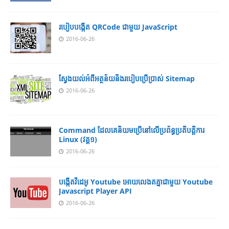
របៀប​បង្កើត​ QRCode ជាមួយ JavaScript
2016-06-26
ស្វែង​យល់​​អំពី​អត្ថន័យ​​និង​របៀប​​ប្រើ​ប្រាស់​ Sitemap
2016-06-26
Command ដែល​​គេ​​និយម​​ប្រើ​​នៅ​លើ​​ប្រព័ន្ធ​​ប្រតិបត្តិការ​
Linux (វគ្គ១)
2016-06-26
បង្កើតវីដេអូ Youtube អោយ​លេងតគ្នាជាមួយ Youtube
Javascript Player API
2016-06-26