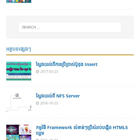
អត្ថបទផ្សេងៗ
ស្វែងយល់ពីការប្រើប្រាស់ប៊ូតុង Insert
2017-03-23
ស្វែងយល់ពី NFS Server
2016-10-23
កម្មវិធី Framework សំខាន់ៗប្រើសំរាប់បង្កើត HTML5
ហ្គេម