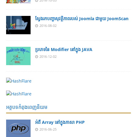
2016-10-03
ស្វែងរកបញ្ហាសុវត្ថិភាពរបស់ Joomla ជាមួយ JoomScan
2016-08-02
ប្រភេទនៃ Modifier នៅក្នុង JAVA
2016-12-02
អត្ថបទកំពុងពេញនិយម
អំពី Array នៅ​​ក្នុង​ភា​សា PHP
2016-06-25