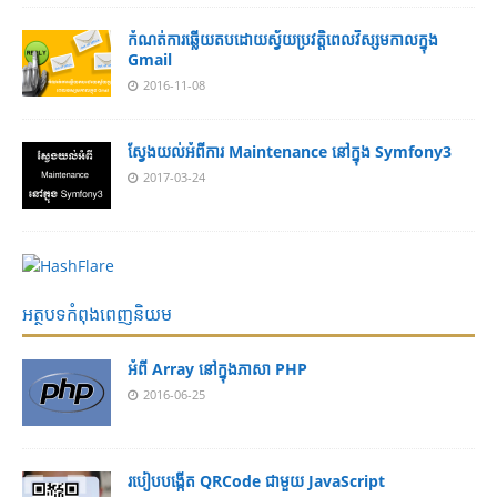
កំណត់ការឆ្លើយតបដោយស្វ័យប្រវត្តិពេលវិស្សមកាលក្នុង
Gmail
2016-11-08
ស្វែងយល់អំពីការ Maintenance នៅក្នុង Symfony3
2017-03-24
អត្ថបទកំពុងពេញនិយម
អំពី Array នៅ​​ក្នុង​ភា​សា PHP
2016-06-25
របៀប​បង្កើត​ QRCode ជាមួយ JavaScript