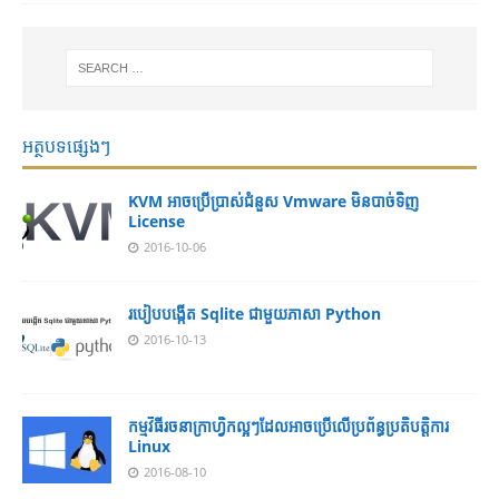
អត្ថបទផ្សេងៗ
KVM អាចប្រើប្រាស់ជំនួស Vmware មិនបាច់ទិញ
License
2016-10-06
របៀបបង្កើត Sqlite ជាមួយភាសា Python
2016-10-13
កម្មវិធីរចនាក្រាហ្វិកល្អៗ​ដែលអាច​ប្រើលើ​ប្រព័ន្ធ​ប្រតិបត្តិការ
Linux
2016-08-10