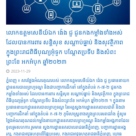
លោកឧត្តមសេនីយ៍ឯក ង៉េង ជួ ជូនកងកម្លាំងទាំងអស់
ដែលបានការពារ សន្ដិសុខ សណ្ដាប់ធ្នាប់ និងសុវត្ថិភាព
ក្នុងព្រះរាជពិធីបុណ្យអុំទូក បណ្ដែតប្រទីប និងសំពះ
ព្រះខែ អកអំបុក ឆ្នាំ២០២៣
2023-11-29
ភ្នំពេញ ៖ សារថ្លែងអំណរគុណរបស់ លោកឧត្តមសេនីយ៍ឯក ង៉េង ជួ ប្រធាននាយក
ដ្ឋាននគរបាលព្រហ្មទណ្ឌ និងជាបញ្ជាការដឹកនាំ នៅក្នុងតំបន់ ក-៧-២ ជូនកង
កម្លាំងទាំងអស់ ដែលបានការពារ សន្ដិសុខ សណ្ដាប់ធ្នាប់ និងសុវត្ថិភាព ក្នុងព្រះរាជ
ពិធីបុណ្យអុំទូក បណ្ដែតប្រទីប និងសំពះព្រះខែ អកអំបុក ឆ្នាំ២០២៣ ។ ក្នុងនាម
ប្រធាននាយកដ្ឋាននគរបាលព្រហ្មទណ្ឌ នៃអគ្គស្នងការដ្ឋាននគរបាលជាតិ និងជា
បញ្ជាការដឹកនាំ នៅក្នុងតំបន់ ក-៧-២ ភូមិសាស្ដ្រខាងត្បូងព្រះបរមរាជវាំង ខ្ញុំសូម
ថ្លែងអំណរគុណដល់កម្លាំងនាយកដ្ឋាននគរបាលព្រហ្មទណ្ឌ និងកម្លាំងអង្គភាពដែល
ចូលរួមសហការ រួមមាន ស្នងការដ្ឋាននគរបាលរាជធានីភ្នំពេញ, បញ្ជាការដ្ឋានអង្គ
រក្ស, កងរាជអាវុធហត្ថលើផ្ទៃប្រទេស, កងរាជអាវុធហត្ថរាជធានីភ្នំពេញ, យោធ