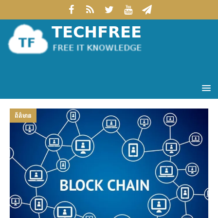
ព័ត៌មាន