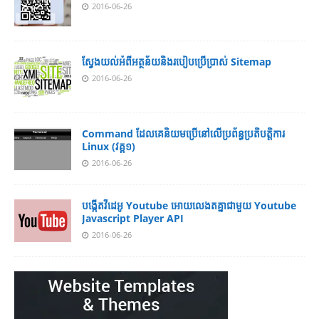
2016-06-26
ស្វែង​យល់​​អំពី​អត្ថន័យ​​និង​របៀប​​ប្រើ​ប្រាស់​ Sitemap
2016-06-26
Command ដែល​​គេ​​និយម​​ប្រើ​​នៅ​លើ​​ប្រព័ន្ធ​​ប្រតិបត្តិការ​
Linux (វគ្គ១)
2016-06-26
បង្កើតវីដេអូ Youtube អោយ​លេងតគ្នាជាមួយ Youtube
Javascript Player API
2016-06-26