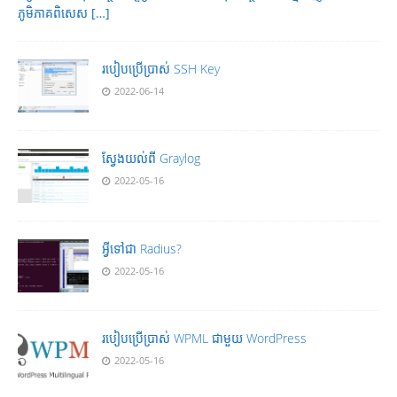
ភូមិភាគពិសេស
[…]
របៀបប្រើប្រាស់ SSH Key
2022-06-14
ស្វែងយល់ពី Graylog
2022-05-16
អ្វីទៅជា Radius?
2022-05-16
របៀបប្រើប្រាស់ WPML ជាមួយ WordPress
2022-05-16