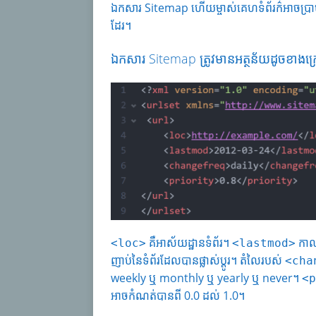
ឯកសារ Sitemap ហើយម្ចាស់គេហទំព័រក៌អាចប្រាប់ម
ដែរ។
ឯកសារ Sitemap ត្រូវមានអត្ថន័យដូចខាងក
គឺអាស័យដ្ឋានទំព័រ។
កាលប
<loc>
<lastmod>
ញាប់នៃទំព័រដែលបានផ្លាស់ប្តូរ។ តំលៃរបស់
<cha
weekly ឬ monthly ឬ yearly ឬ never។
<p
អាចកំណត់បានពី 0.0 ដល់ 1.0។