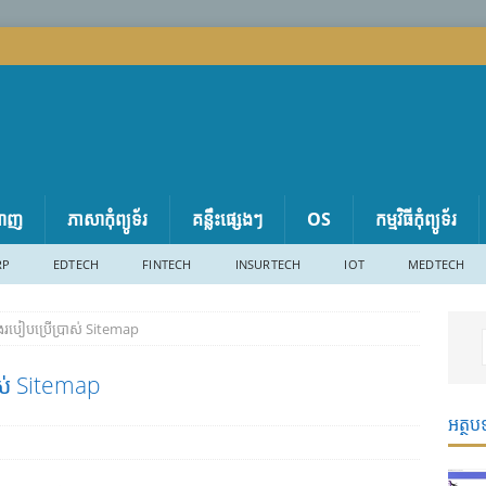
តាញ
ភាសា​កុំព្យូទ័រ
គន្លឹះផ្សេងៗ
OS
កម្មវិធីកុំព្យូទ័រ
RP
EDTECH
FINTECH
INSURTECH
IOT
MEDTECH
និង​របៀប​​ប្រើ​ប្រាស់​ Sitemap
្រាស់​ Sitemap
អត្ថប