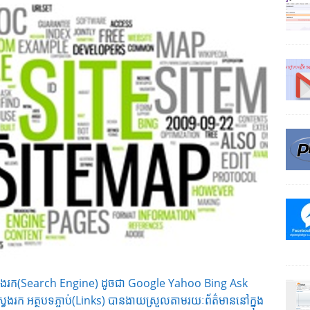
៊ីនស្វែងរក(Search Engine) ដូចជា Google Yahoo Bing Ask
វែងរក អត្ថបទភ្ចាប់(Links) បានងាយស្រួលតាមរយៈព័ត៌មាននៅក្នុង