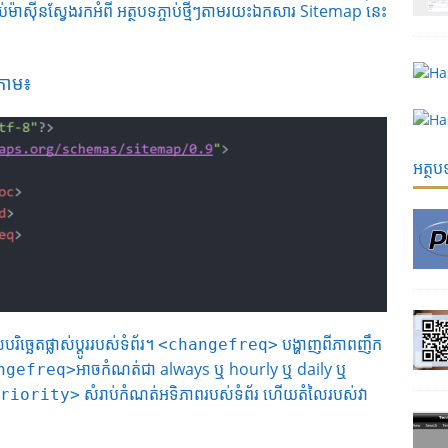
៉ាស៊ីនស្វែងរកអំពី អត្ថបទភ្ចាប់ថ្មីៗតាមរយះឯកសារ Sitemap នេះ
្រោម៖
អត្ថ
រិច្ឆេតផ្លាស់ប្តូររបស់ទំព័រ។
បង្ហាញពីភាពញឹក
<changefreq>
អាចកំណត់ជា always ឬ hourly ឬ daily ឬ
ngefreq>
សំរាប់កំណត់អទិភាពរបស់ទំព័រ ហើយតំលៃរបស់វា
riority>