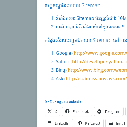
លក្ខខណ្ឌនៃឯកសារ Sitemap
ទំហំឯកសារ Sitemap មិនត្រូវធំជាង 10
អាស័យដ្ឋានទំព័រទាំងអស់នៅក្នុងឯកសារ 
កន្លែងសំរាប់បញ្ជូនឯកសារ Sitemap ទៅកាន់ម
Google (
http://www.google.com/
Yahoo (
http://developer.yahoo.c
Bing (
http://www.bing.com/webm
Ask (
http://submissions.ask.com
ចែករំលែក​អត្ថបទនេះទៅកាន់៖
X
Facebook
Telegram
LinkedIn
Pinterest
Email