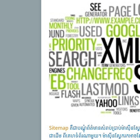
Sitemap
គឺជាបណ្តុំព័ត៌មានសំរាប់ប្រាប់ម៉ាស
ជាដើម ពីគេហទំព័រណាមួយ។ ម៉ាស៊ីនស្វែករកអាចស្