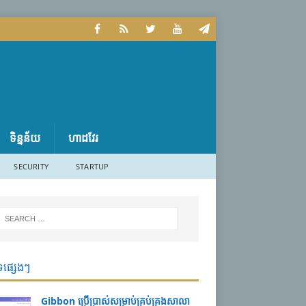
ទិន្នន័យ
ហាដវែរ
SECURITY
STARTUP
ទផ្សេងៗ
Gibbon ប្រើប្រាស់សម្រាប់គ្រប់គ្រងសាលា