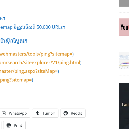
MB។
Sitemap មិត្រូវលើសពី 50,000 URLs។
៉ាស៊ីនស្វែងរក
webmasters/tools/ping?sitemap=
)
om/search/siteexplorer/V1/ping.html
)
aster/ping.aspx?siteMap=
)
/ping?sitemap=
)
WhatsApp
Tumblr
Reddit
Print