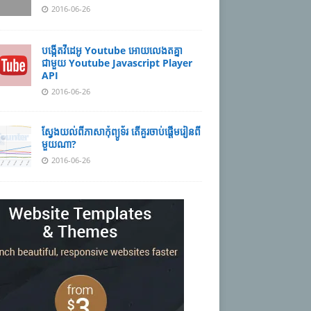
2016-06-26
បង្កើតវីដេអូ Youtube អោយ​លេងតគ្នា
ជាមួយ Youtube Javascript Player
API
2016-06-26
ស្វែង​យល់ពីភាសាកុំព្យូទ័រ តើគួរចាប់ផ្តើម​រៀន​ពី
មួយណា?
2016-06-26