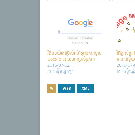
វិធី១០យ៉ាងប្រើសំរាប់ស្វែងរកជាមួយ
វិធីផ្លាស់ប
Google អោយមានប្រសិទ្ធភាព
ភាព ជាមួយ
2016-07-02
2016-07-
In "គន្លឹះផ្សេងៗ"
In "គន្លឹះផ
WEB
XML