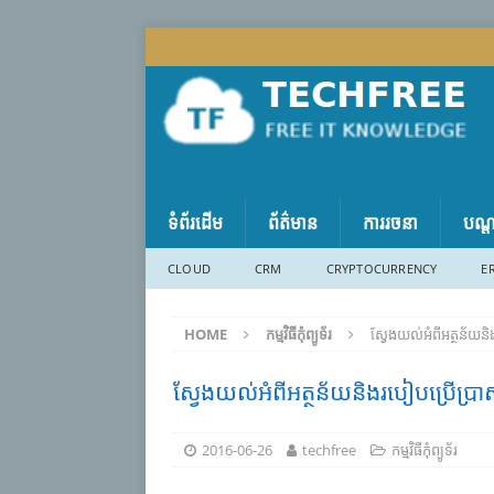
ទំព័រដើម
ព័ត៌មាន
ការរចនា
បណ្
CLOUD
CRM
CRYPTOCURRENCY
E
HOME
កម្មវិធីកុំព្យូទ័រ
ស្វែង​យល់​​អំពី​អត្ថន័យ​​
ស្វែង​យល់​​អំពី​អត្ថន័យ​​និង​របៀប​​ប្រើ​ប
2016-06-26
techfree
កម្មវិធីកុំព្យូទ័រ