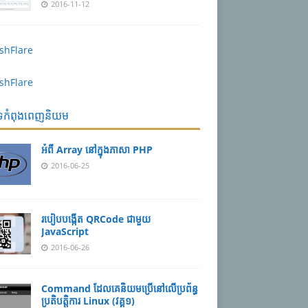
2016-11-12
បទកំពុងពេញនិយម
អំពី Array នៅ​​ក្នុង​ភា​សា PHP
2016-06-25
របៀប​បង្កើត​ QRCode ជាមួយ
JavaScript
2016-06-26
Command ដែល​​គេ​​និយម​​ប្រើ​​នៅ​លើ​​ប្រព័ន្ធ​​
ប្រតិបត្តិការ​ Linux (វគ្គ១)