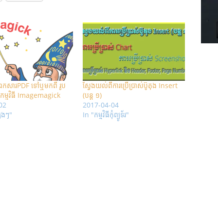
្តូរ ឯកសារPDF ទៅឬមកពី រូប
ស្វែងយល់ពីការប្រើប្រាស់ប៊ូតុង Insert
កម្មវិធី Imagemagick
(បន្ត ១)
02
2017-04-04
្សេងៗ"
In "កម្មវិធីកុំព្យូទ័រ"