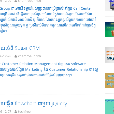
6-12-29
chamroeunrith
Group ជាមេកានិចមួយដែលត្រូវបានគេប្រើប្រាស់នៅក្នុង Call Center
នច្រើននាក់ ដើម្បីអោយទូរស័ព្ទជាច្រើនរោទ៏ក្នុងពេលតែមួយ តែពេលដែល
ាម្នាក់លើកវានិងឈប់រោទ៏ ឬ ក៏ពេលដែលមានអ្នកទូរស័ព្ទមកកាន់អោយវារោទ៏
ទូរស័ព្ទណាមួយមុន ឬ ប្រសិនបើមិនមានអ្នកណាលើក វារោទ៏ទៅកាន់ទូរស័ព្ទ
់ទៀត។
ែងយល់ពី Sugar CRM
6-12-28
chamroeunrith
 Customer Relation Management ជាប្រភេទ software
យសម្រួលដល់ផ្នែក Marketing និង Customer Relationship បានល្អ
មុខងារច្រើនសម្រាប់ជួយសម្រួលដល់ផ្នែកជំនួញផ្សេងៗ។
បបង្កើត flowchart ជាមួយ jQuery
6-12-27
techfree