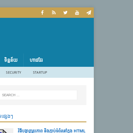
ទិន្នន័យ
ហាដវែរ
SECURITY
STARTUP
ទផ្សេងៗ
វិធីបង្ហាញរូបភាព និងភ្ជាប់ទំព័រនៅក្នុង HTML