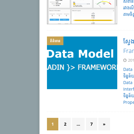
សំខាន
រវាងណ
តាមចិត
ស្វ
ព័ត៌មាន
Fra
201
Data M
ទិន្នន
Data M
Interf
ទិន្ន
Prope
1
2
…
7
»