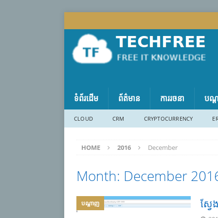
ទំព័រដើម
ព័ត៌មាន
ការរចនា
បណ្
CLOUD
CRM
CRYPTOCURRENCY
E
HOME
2016
December
Month:
December 201
ស្វែ
បណ្តាញ