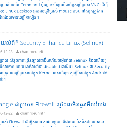
ើប្រាស់បានតែ Command ប៉ុណ្នោះ។តែប្រសិនបើអ្នកប្រើប្រាស់ VNC ដើម្បី
e Linux Desktop អ្នកអាចប្រើប្រាស់ mouse ចុចបានតែអ្នកត្រូវការ
ធឺណិតដែលមានល្បឿនលឿន។
ែងយល់ពីី Security Enhance Linux (Selinux)
6-12-23
chamroeunrith
រើប្រាស់ លីនុចភាគច្រើនច្បាស់ជាដឹងហើយថាអ្វីទៅជា Selinux និងជារឿយៗ
បិទវាចោលដោយ ដាក់វាទៅជា disabled ជាដើម។ Selinux ជា Security
ត្រូវបានប្រើប្រាស់នៅក្នុង Kernel របស់លីនុច សូម្បីតែនៅក្នុង Android
ដែរ។
ngle ជាប្រភេទ Firewall ល្អដែលមិនគួរមើលរំលង
6-12-22
chamroeunrith
ើប្រាស់ Firewall ដើម្បីការពារ ការវាយប្រហាពីជនអនាមិកពិតជាមានសារះ