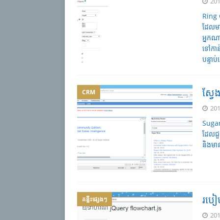
201
Ring 
ដែលមា
អ្នកណ
ទៅកាន់
បន្ទាប
ស្វ
CRM
201
Sugar
ដែលជួ
និងមាន
របៀ
គន្លឹះផ្សេងៗ
201