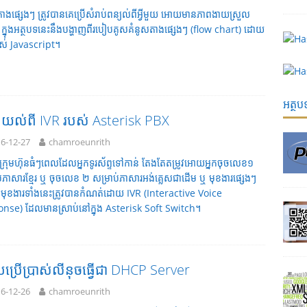
ាងផ្សេងៗ ត្រូវបានគេប្រើសំរាប់ពន្យល់ពីអ្វីមួយ អោយមានភាពងាយស្រួល
ក្នុងអត្ថបទនេះនឹងបង្ហាញពីរបៀបគូសគំនូសតាងផ្សេងៗ (flow chart) ដោយ
រាស់ Javascript។
អត្ថ
ងយល់ពី IVR របស់ Asterisk PBX
6-12-27
chamroeunrith
ងក្រុមហ៊ុនធំៗពេលដែលអ្នកទូរស័ព្ទទៅកាន់ តែងតែតម្រូវអោយអ្នកចុចលេខ១
់ភាសារខ្មែរ ឬ ចុចលេខ ២ សម្រាប់ភាសារអង់គ្លេសជាដើម ឬ មុខងារផ្សេងៗ
មុខងារទាំងនេះត្រូវបានកំណត់ដោយ IVR (Interactive Voice
nse) ដែលមានស្រាប់នៅក្នុង Asterisk Soft Switch។
ប្រើប្រាស់លីនុចធ្វើជា DHCP Server
6-12-26
chamroeunrith