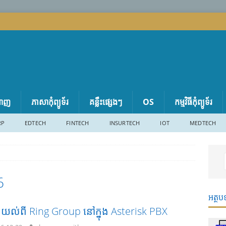
តាញ
ភាសា​កុំព្យូទ័រ
គន្លឹះផ្សេងៗ
OS
កម្មវិធីកុំព្យូទ័រ
RP
EDTECH
FINTECH
INSURTECH
IOT
MEDTECH
6
អត្ថប
ងយល់ពី Ring Group នៅក្នុង Asterisk PBX