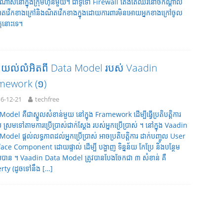
់ណាស់នៅក្នុងក្រុមហ៊ុនមួយ។ ជាទូទៅ Firewall តែងតែឈរនៅចំកណ្តាល
ិតវើកខាងក្រៅនិងណិតវើកខាងក្នុងដោយការពារមិនអោយអ្នកខាងក្រៅចូល
្តនោះទេ។
ែងយល់លំអិតពី Data Model របស់ Vaadin
mework (១)
6-12-21
techfree
odel គឺជាស្នូលសំខាន់មួយ នៅក្នុង Framework ដើម្បីធ្វើប្រតិបត្តិការ
័យ ស្រមទៅតាមការប្រើប្រាស់ជាក់ស្តែង របស់អ្នកប្រើប្រាស់ ។ នៅក្នុង Vaadin
odel ផ្តល់លទ្ធភាពដល់អ្នកប្រើប្រាស់ អាចប្រតិបត្តិការ ដាក់បញ្ចូល User
ace Component ដោយផ្ទាល់ ដើម្បី បង្ហាញ ទិន្នន័យ កែប្រែ និងបន្ថែម
ន័យបាន ។ Vaadin Data Model ត្រូវបានបែងចែកជា ៣ សំខាន់ គឺ
rty (ដូចទៅនឹង
[…]