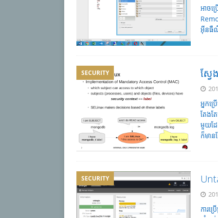
អាចប្រ
Remot
អ៊ីន
ស្វ
SECURITY
201
អ្នកប្
តែងតែ
មួយដែល
ក៏មាន
Unta
SECURITY
201
ការប្រ