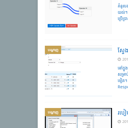
គំនូសត
យល់។ 
ប្រើប្
ស្វែ
បណ្តាញ
201
នៅក្នុ
សម្រាប
ទៀត។ 
Respo
របៀប
បណ្តាញ
201