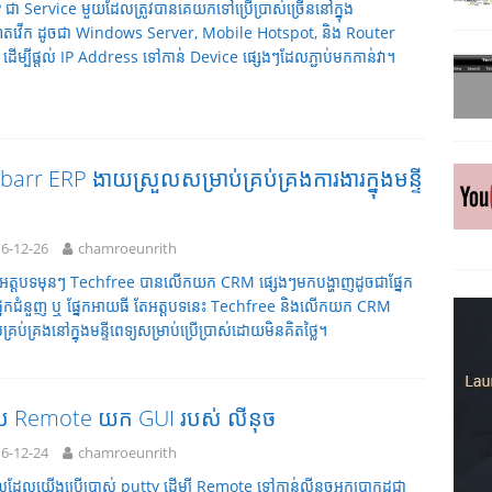
ជា Service មួយដែលត្រូវបានគេយកទៅប្រើប្រាស់ច្រើននៅក្នុង
ណិតវើក ដូចជា Windows Server, Mobile Hotspot, និង Router
ដើម្បីផ្តល់ IP Address ទៅកាន់ Device ផ្សេងៗដែលភ្ជាប់មកកាន់វា។
barr ERP ងាយស្រួលសម្រាប់គ្រប់គ្រងការងារក្នុងមន្ទី
យ
6-12-26
chamroeunrith
អត្តបទមុនៗ Techfree បានលើកយក CRM ផ្សេងៗមកបង្ហាញដូចជាផ្នែក
 ផ្នែកជំនួញ ឬ ផ្នែកអាយធី តែអត្តបទនេះ Techfree និងលើកយក CRM
់គ្រប់គ្រងនៅក្នុងមន្ទីពេទ្យសម្រាប់ប្រើប្រាស់ដោយមិនគិតថ្លៃ។
ប Remote យក GUI របស់ លីនុច
6-12-24
chamroeunrith
ដែលយើងប្រើប្រាស់ putty ដើម្បី Remote ទៅកាន់លីនុចអ្នកប្រាកដជា