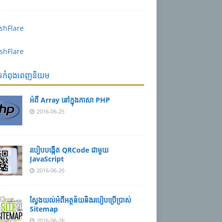
បទកំពុងពេញនិយម
អំពី Array នៅ​​ក្នុង​ភា​សា PHP
2016-06-25
របៀប​បង្កើត​ QRCode ជាមួយ
JavaScript
2016-06-26
ស្វែង​យល់​​អំពី​អត្ថន័យ​​និង​របៀប​​ប្រើ​ប្រាស់​
Sitemap
2016-06-26