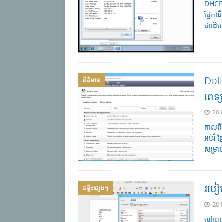
DHCP 
ផ្នែក
ជាដើម 
Doli
ព័ត៌មាន
ពេទ្
201
កាលពី
អប់រំ
សម្រាប
របៀ
គន្លឹះផ្សេងៗ
201
នៅពេល