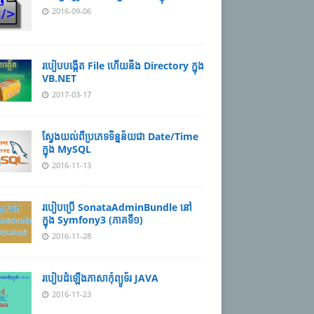
2016-09-06
របៀបបង្កើត File ហើយនឹង Directory ក្នុង
VB.NET
2017-03-17
ស្វែងយល់ពីប្រភេទទិន្នន័យជា Date/Time
ក្នុង MySQL
2016-11-13
របៀបប្រើ SonataAdminBundle នៅ
ក្នុង Symfony3 (ភាគទី១)
2016-11-28
របៀបដំឡើងភាសាកុំព្យូទ័រ JAVA
2016-11-23