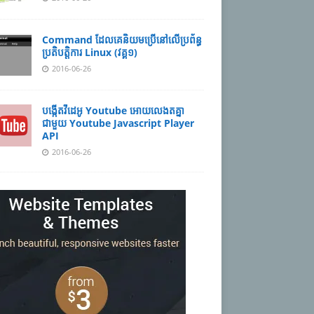
Command ដែល​​គេ​​និយម​​ប្រើ​​នៅ​លើ​​ប្រព័ន្ធ​​
ប្រតិបត្តិការ​ Linux (វគ្គ១)
2016-06-26
បង្កើតវីដេអូ Youtube អោយ​លេងតគ្នា
ជាមួយ Youtube Javascript Player
API
2016-06-26