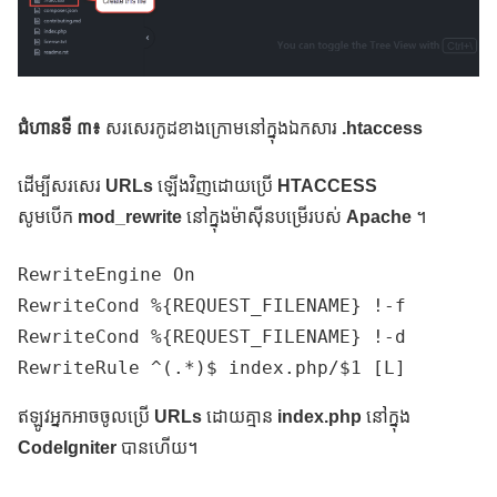
ជំហានទី ៣៖
សរសេរកូដខាងក្រោមនៅក្នុងឯកសារ
.htaccess
ដើម្បីសរសេរ
URLs
ឡើងវិញដោយប្រើ
HTACCESS
សូមបើក
mod_rewrite
នៅក្នុងម៉ាស៊ីនបម្រើរបស់
Apache
។
RewriteEngine On

RewriteCond %{REQUEST_FILENAME} !-f

RewriteCond %{REQUEST_FILENAME} !-d

RewriteRule ^(.*)$ index.php/$1 [L]
ឥឡូវអ្នកអាចចូលប្រើ
URLs
ដោយគ្មាន
index.php
នៅក្នុង
CodeIgniter
បានហើយ។