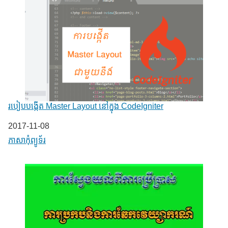
របៀបបង្កើត Master Layout នៅក្នុង CodeIgniter
Date
2017-11-08
In relation to
ភាសា​កុំព្យូទ័រ