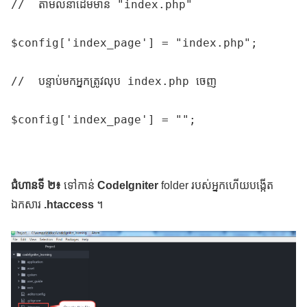
//  តាមលំនាំដើមមាន "index.php"

$config['index_page'] = "index.php";

//  បន្ទាប់មកអ្នកត្រូវលុប index.php ចេញ

$config['index_page'] = "";
ជំហានទី ២៖
ទៅកាន់
CodeIgniter
folder របស់អ្នកហើយបង្កើត
ឯកសារ
.htaccess
។