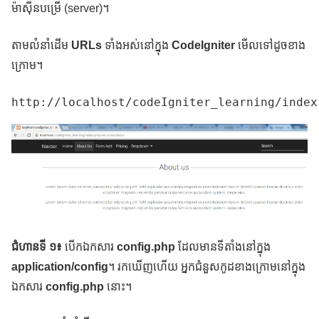
ម៉ាស៊ីនបម្រើ (server)។
តាមលំនាំដើម
URLs
ទាំងអស់នៅក្នុង
CodeIgniter
មើលទៅដូចខាង
ក្រោម។
http://localhost/codeIgniter_learning/index
ជំហានទី ១៖
បើកឯកសារ
config.php
ដែលមានទីតាំងនៅក្នុង
application/config
។ រកឃើញហើយ អ្នកជំនួសកូដខាងក្រោមនៅក្នុង
ឯកសារ
config.php
នោះ។