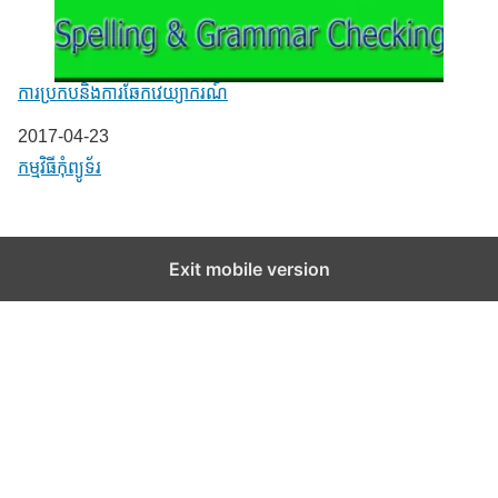
ការប្រកបនិងការឆែកវេយ្យាករណ៍
Date
2017-04-23
In relation to
កម្មវិធីកុំព្យូទ័រ
Exit mobile version