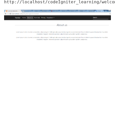
http://localhost/codeIgniter_learning/welco