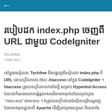
របៀបដក index.php ចេញពី
URL ជាមួយ CodeIgniter
TECHFREE
7 NOV 2017
នៅក្នុងមេរៀននេះ
Techfree
នឹងបង្ហាញពីរបៀបដក
index.php
ពី
URL
ដោយប្រើឯកសារ (file)
.htaccess
នៅក្នុង
CodeIgniter
។
htaccess
ត្រូវបានប្រើអោយកាន់តែខ្លី សម្រាប់
Hypertext Access
ដែលជាកំណត់រចនាសម្ព័ន្ធឯកសារដ៏មានអានុភាពដែលគ្រប់គ្រង
“.htaccess” directory ។ វាត្រូវបានប្រើដោយម៉ាស៊ីនបម្រើបណ្ដាញ
ដែលមានមូលដ្ឋានលើ
Apache
ដើម្បីគ្រប់គ្រងលក្ខណៈពិសេសនៃ