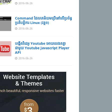
2016-06-26
Command ដែល​​គេ​​និយម​​ប្រើ​​នៅ​លើ​​ប្រព័ន្ធ​​
ប្រតិបត្តិការ​ Linux (វគ្គ១)
2016-06-26
បង្កើតវីដេអូ Youtube អោយ​លេងតគ្នា
ជាមួយ Youtube Javascript Player
API
2016-06-26