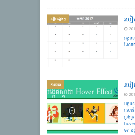
របៀប
គន្លឹះផ្សេងៗ
201
អត្តបទ
ដែលមា
របៀ
ការរចនា
201
អត្ថប
គេហទំព
ទ្រង់
hover
មក បង