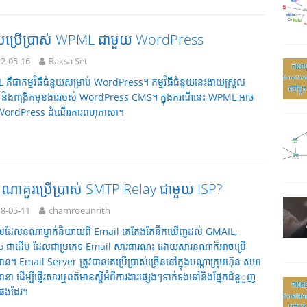
បប្រើប្រាស់ WPML ជាមួយ WordPress
2-05-16
Raksa Set
គឺជាកម្មវិធីជំនួយសម្រាប់ WordPress។ កម្មវិធីជំនួយនេះងាយស្រួល
 និងពង្រីកមុខងាររបស់ WordPress CMS។ ក្នុងករណីនេះ WPML អាច
្យ WordPress ដំណើរការពហុភាសា។
ាគួរប្រើប្រាស់ SMTP Relay ជាមួយ ISP?
8-05-11
chamroeunrith
ដែលនណាម្នាក់និយាយពី Email គេតែងតែនឹកឃើញដល់ GMAIL,
 ជាដើម ដែលជាប្រភេទ Email សារធារណះ ដោយសារនណាក៏អាចប្រើ
បាន។ Email Server ត្រូវបានគេប្រើប្រាស់ច្រើននៅក្នុងបណ្តាក្រុមហ៊ុន សហ
ានា ដើម្បីផ្ញើរសារឬពត៏មានស្តីអំពីការងារផ្សេងៗទាក់ទងទៅនិងផ្នែកជំនួួញ
ៗផងដែរ។