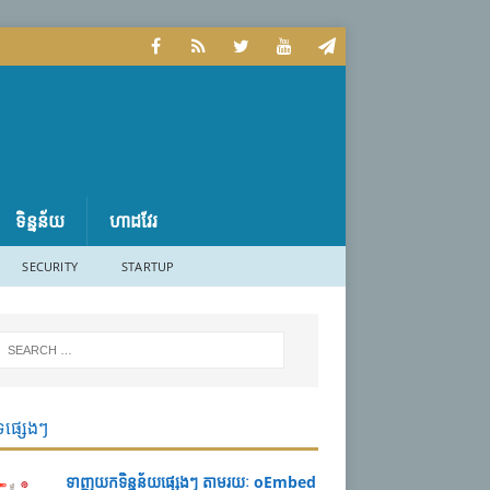
ទិន្នន័យ
ហាដវែរ
SECURITY
STARTUP
ទផ្សេងៗ
ទាញយកទិន្នន័យផ្សេងៗ តាមរយៈ oEmbed