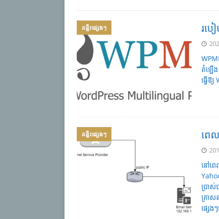
របៀ
គន្លឹះផ្សេងៗ
202
WPML 
តំឡើង
ធ្វើឱ
ពេលណ
គន្លឹះផ្សេងៗ
201
នៅពេល
Yahoo
ប្រាស់
គ្រាសន
ផ្សេង