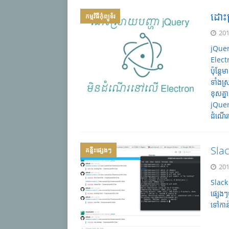
ដោះ
កម្មវិធីកុំព្យូទ័រ
201
jQuery
Electr
ប៉ុន្តែ
ទាំងស
ខុសគ្ន
jQuer
ដំណើរ
Slac
គន្លឹះផ្សេងៗ
201
Slack
ផ្សេង
ទៅកាន