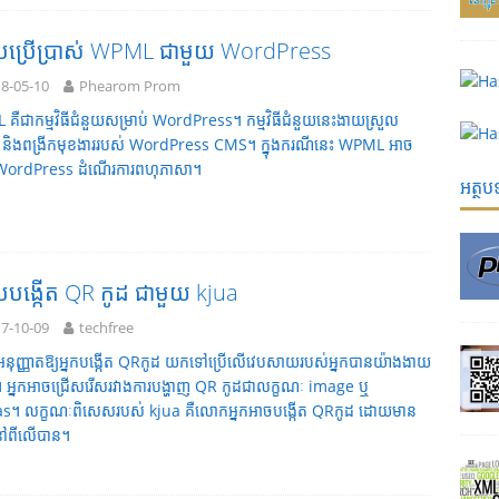
បប្រើប្រាស់ WPML ជាមួយ WordPress
8-05-10
Phearom Prom
គឺជាកម្មវិធីជំនួយសម្រាប់ WordPress។ កម្មវិធីជំនួយនេះងាយស្រួល
 និងពង្រីកមុខងាររបស់ WordPress CMS។ ក្នុងករណីនេះ WPML អាច
្យ WordPress ដំណើរការពហុភាសា។
អត្ថ
បង្កើត QR កូដ ជាមួយ kjua
7-10-09
techfree
អនុញ្ញាតឱ្យអ្នកបង្កើត QRកូដ​ យកទៅប្រើលើវេបសាយរបស់អ្នកបានយ៉ាងងាយ
។ អ្នកអាចជ្រើសរើសរវាងការបង្ហាញ QR កូដជាលក្ខណៈ image ឬ
s។ លក្ខណៈពិសេសរបស់​ kjua គឺលោកអ្នកអាចបង្កើត QRកូដ​ ដោយមាន
នៅពីលើបាន។