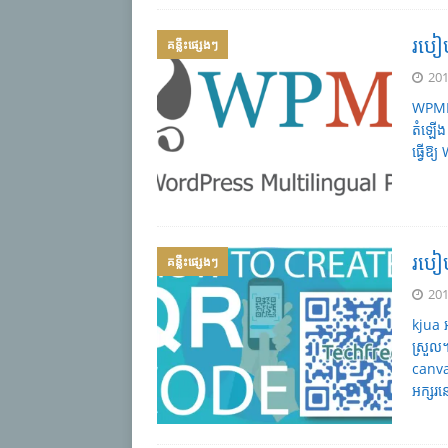
របៀ
គន្លឹះផ្សេងៗ
201
WPML 
តំឡើង
ធ្វើឱ
របៀប
គន្លឹះផ្សេងៗ
201
kjua 
ស្រួល
canva
អក្សរ