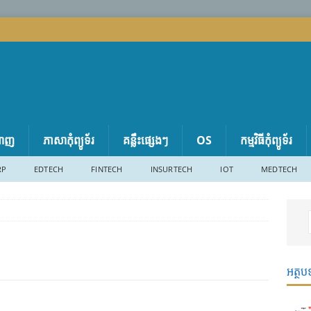
តាញ
ភាសា​កុំព្យូទ័រ
គន្លឹះផ្សេងៗ
OS
កម្មវិធីកុំព្យូទ័រ
RP
EDTECH
FINTECH
INSURTECH
IOT
MEDTECH
អត្ថប