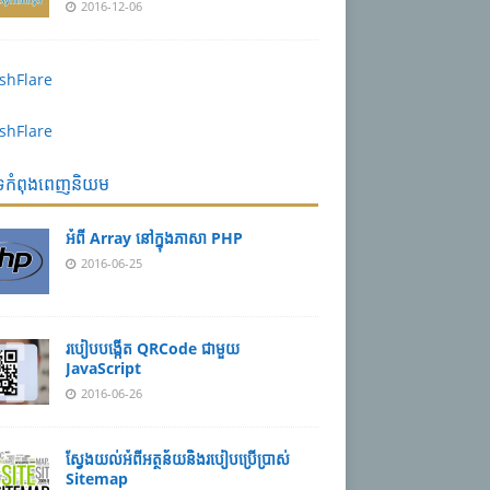
2016-12-06
បទកំពុងពេញនិយម
អំពី Array នៅ​​ក្នុង​ភា​សា PHP
2016-06-25
របៀប​បង្កើត​ QRCode ជាមួយ
JavaScript
2016-06-26
ស្វែង​យល់​​អំពី​អត្ថន័យ​​និង​របៀប​​ប្រើ​ប្រាស់​
Sitemap