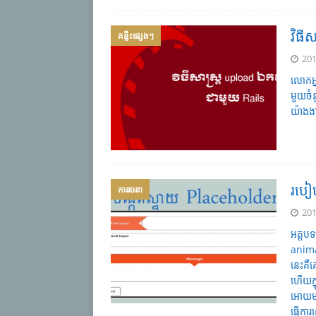
វិធី
គន្លឹះផ្សេងៗ
201
លោកអ្
មួយចំ
យ៉ាងង
របៀ
ការរចនា
201
អត្តប
anima
នេះគឺគ
ហើយក្
អោយមា
ធ្វើក