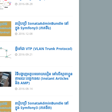
2016-08-28
របៀបប្រើ SonataAdminBundle នៅ
ក្នុង Symfony3 (ភាគទី៤)
2016-12-08
អ្វីទៅជា VTP (VLAN Trunk Protocol)
2016-09-21
វិធីបង្ហាញអត្ថបទ​អោយលឿន នៅលើ​ស្មាតហ្វូន
តាមរយៈបច្ចេកទេស (Instant Articles
និង AMP)
2016-08-14
របៀបប្រើ SonataAdminBundle នៅ
ក្នុង Symfony3 (ភាគទី៣)