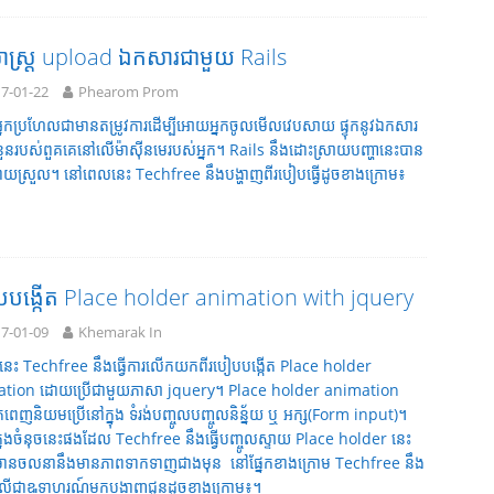
សាស្រ្ត upload ឯកសារជាមួយ Rails
7-01-22
Phearom Prom
នកប្រហែលជាមានតម្រូវការដើម្បីអោយអ្នកចូលមើលវេបសាយ ផ្ទុកនូវឯកសារ
នួនរបស់ពួគគេនៅលើម៉ាស៊ីនមេរបស់អ្នក។ Rails នឹងដោះស្រាយបញ្ហានេះបាន
ាយស្រួល។ នៅពេលនេះ Techfree នឹងបង្ហាញពីរបៀបធ្វើដូចខាងក្រោម៖
បបង្កើត Place holder animation with jquery
7-01-09
Khemarak In
ទនេះ Techfree នឹងធ្វើការលើកយកពីរបៀបបង្កើត Place holder
tion ដោយប្រើជាមួយភាសា jquery។ Place holder animation
េពេញនិយមប្រើនៅក្នុង ទំរង់បញ្ចូលបញ្ចូលនិន្ន័យ ឬ អក្ស(Form input)។
នុងចំនុចនេះផងដែល Techfree នឹងធ្វើបញ្ចូលស្ទាយ Place holder នេះ
នចលនានឹងមានភាពទាកទាញជាងមុន នៅផ្នែកខាងក្រោម Techfree នឹង
ារលើជាឩទាហរណ៍មកបង្ហាញជូនដូចខាងក្រោម៖។