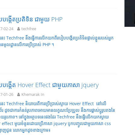
បង្កើតប្រតិទិន ជាមួយ PHP
7-02-24
techfree
នេះ Techfree នឹងធ្វើការលើកយកពីរបៀបបង្កើតប្រតិទិនផ្ទាល់ខ្លួនរបស់អ្នក
នមូលដ្ឋានលើការប្រើប្រាស់ PHP ។
បបង្កើត Hover Effect ជាមួយភាសា jquery
7-01-26
Khemarak In
ទនេះ Techfree និយាយពីការប្រើប្រាស់ស្ទាយ Hover Effect នៅលើ
័រ ដូចជាការកំនត់រូបភាពអោយមានលក្ខណះប្រែប្រួល នឹងការផ្លាស់ប្តូរូបរាងនៃ
ទ្រាយរូបភាព។ នៅក្នុងអត្ថបទនេះផងដែរ Techfree នឹងធ្វើលើកយកស្ទាយ
 effect​​ មួយចំនួនដោយប្រើភាសា jquery បូកបញ្ចូលជាមួយភាសា css
្ហាញជូន លោកអ្នកដូចខាងក្រោម៖