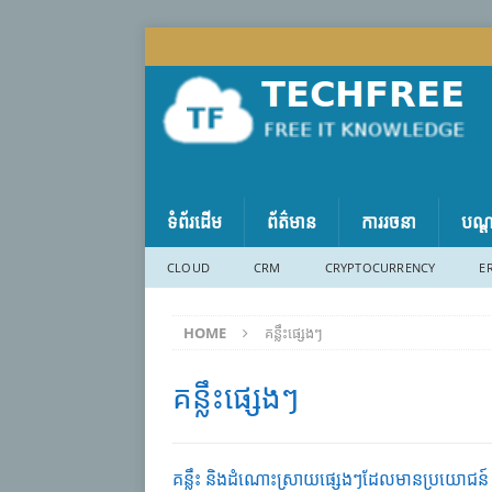
ទំព័រដើម
ព័ត៌មាន
ការរចនា
បណ្
CLOUD
CRM
CRYPTOCURRENCY
E
HOME
គន្លឹះផ្សេងៗ
គន្លឹះផ្សេងៗ
គន្លឹះ និង​ដំណោះ​ស្រាយ​ផ្សេង​ៗដែល​មាន​ប្រ​យោជន៍​