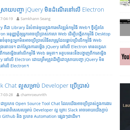
ស្រាយបញ្ហា jQuery មិនដំណើរនៅលើ Electron
7-04-19
Samkhann Seang
 គឺជា Library ដ៏សំខាន់មួយក្នុងការអភិវឌ្ឍន៍កម្មវិធី Web។ ថ្វីត្បិតតែ
on អនុញ្ញាត្តិឲ្យអ្នកអាចប្រើប្រាស់ភាសា Web ដើម្បីបង្កើតកម្មវិធី Desktop
មានចំនុចខ្លះអ្នកមិនអាចប្រើប្រាស់វិធីសាស្រ្តដែលធ្លាប់ប្រើលើកម្មវិធី Web
្រុងនោះទេ។ ជាក់ស្តែងការតម្លើង jQuery នៅលើ Electron មានលក្ខណៈ
ាពីការតម្លើងនៅលើកម្មវិធី Web ធម្មតា។​ អត្ថបទនេះនឹងបង្ហាញពីការតម្លើង
y នៅលើ Electron ដោយត្រឹមត្រូវដើម្បីដោះស្រាយបញ្ហា jQuery មិន
នៅលើ Electron។
k Chat ល្អសម្រាប់ Developer ប្រើប្រាស់
7-03-28
chamroeunrith
 ជាប្រភេទ Open Source Tool Chat ដែលយើងអាចប្រើប្រាស់ក្នុងការងារ
ៗបានជាពិសេសសម្រាប់ Developer ល្អ ព្រោះ Slack អាចអោយយើងភ្ជាប់
់ Github និង ប្រភេទ Automation ផ្សេងៗជាដើម។