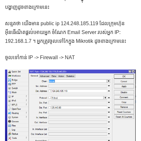
បង្ហាញដូចខាងក្រោមនេះ
សន្មតថា យើងមាន public ip 124.248.185.119 ដែលក្រុមហ៊ុន
អ៊ីនធើណិតផ្តល់់អោយអ្នក ចំណែក Email Server របស់អ្នក IP:
192.168.1.7​​ ។ អ្នកត្រូវចូលទៅកែក្នុង Mikrotik ដូចខាងក្រោមនេះ
ចូលទៅកាន់ IP -> Firewall -> NAT