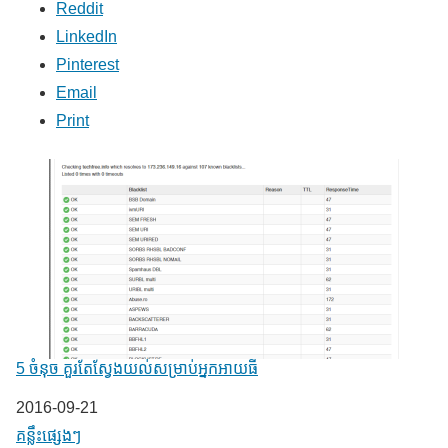
Reddit
LinkedIn
Pinterest
Email
Print
5 ចំនុច គួរតែស្វែងយល់សម្រាប់អ្នកអាយធី
Date
2016-09-21
In relation to
គន្លឹះផ្សេងៗ