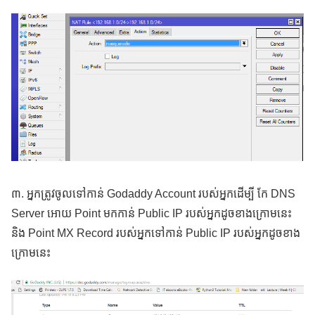
៣. អ្នកត្រូវចូលទៅកាន់ Godaddy Account របស់អ្នកដើម្បី កែ DNS
Server អោយ Point មកកាន់ Public IP របស់អ្នកដូចខាងក្រោមនេះ
និង Point MX Record របស់អ្នកទៅកាន់ Public IP របស់អ្នកដូចខាង
ក្រោមនេះ