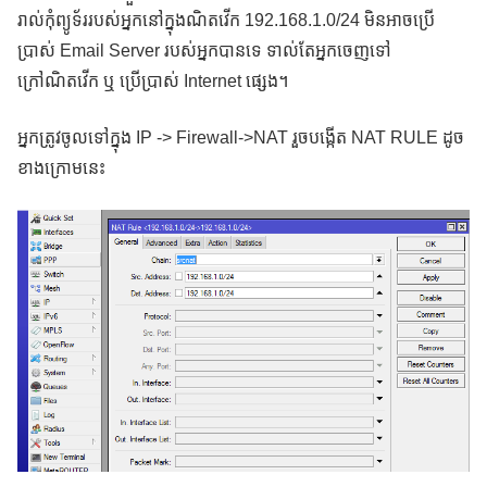
រាល់កុំព្យូទ័ររបស់អ្នកនៅក្នុងណិតវើក 192.168.1.0/24 មិនអាចប្រើ
ប្រាស់ Email Server របស់អ្នកបានទេ ទាល់តែអ្នកចេញទៅ
ក្រៅណិតវើក ឬ ប្រើប្រាស់ Internet ផ្សេង។
អ្នកត្រូវចូលទៅក្នុង IP -> Firewall->NAT រួចបង្កើត NAT RULE ដូច
ខាងក្រោមនេះ