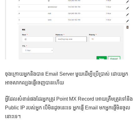
ចុងក្រោយអ្នកនិងបាន Email Server មួយដើម្បីប្រើប្រាស់ ដោយអ្នក
អាចសាកល្បងផ្ញើចេញបានហើយ
អ្វីដែលសំខាន់ផងដែរអ្នកត្រូវ Point MX Record អោយត្រឹមត្រូវទៅនិង
Public IP របស់អ្នក បើមិនដូចនេះទេ អ្នកផ្ញើ Email មកអ្នកផ្ញើមិនចូល
នោះទេ។