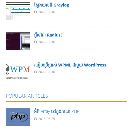
ស្វែងយល់ពី Graylog
2022-05-16
អ្វីទៅជា Radius?
2022-05-16
របៀបប្រើប្រាស់ WPML ជាមួយ WordPress
2022-05-16
POPULAR ARTICLES
អំពី Array នៅ​​ក្នុង​ភា​សា PHP
2016-06-25