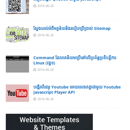
2016-06-26
ស្វែង​យល់​​អំពី​អត្ថន័យ​​និង​របៀប​​ប្រើ​ប្រាស់​ Sitemap
2016-06-26
Command ដែល​​គេ​​និយម​​ប្រើ​​នៅ​លើ​​ប្រព័ន្ធ​​ប្រតិបត្តិការ​
Linux (វគ្គ១)
2016-06-26
បង្កើតវីដេអូ Youtube អោយ​លេងតគ្នាជាមួយ Youtube
Javascript Player API
2016-06-26