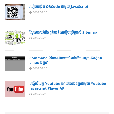
របៀប​បង្កើត​ QRCode ជាមួយ JavaScript
2016-06-26
ស្វែង​យល់​​អំពី​អត្ថន័យ​​និង​របៀប​​ប្រើ​ប្រាស់​ Sitemap
2016-06-26
Command ដែល​​គេ​​និយម​​ប្រើ​​នៅ​លើ​​ប្រព័ន្ធ​​ប្រតិបត្តិការ​
Linux (វគ្គ១)
2016-06-26
បង្កើតវីដេអូ Youtube អោយ​លេងតគ្នាជាមួយ Youtube
Javascript Player API
2016-06-26