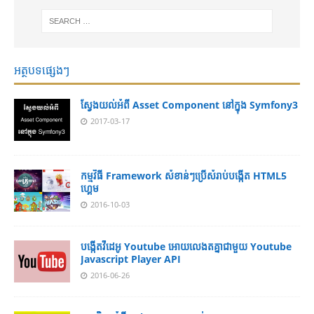
អត្ថបទផ្សេងៗ
ស្វែងយល់អំពី Asset Component នៅក្នុង Symfony3
2017-03-17
កម្មវិធី Framework សំខាន់ៗប្រើសំរាប់បង្កើត HTML5
ហ្គេម
2016-10-03
បង្កើតវីដេអូ Youtube អោយ​លេងតគ្នាជាមួយ Youtube
Javascript Player API
2016-06-26