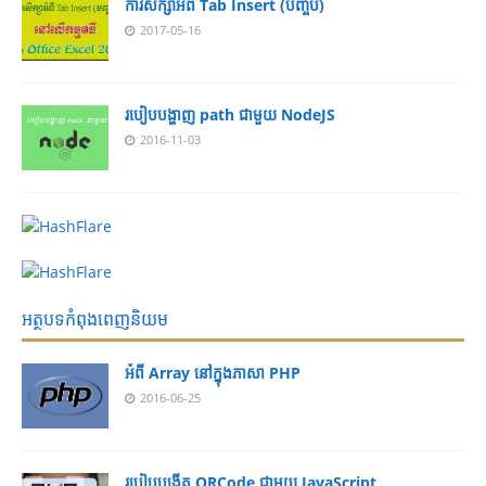
ការសិក្សាអំពី Tab Insert (បញ្ចប់)
2017-05-16
របៀបបង្ហាញ path ជាមួយ NodeJS
2016-11-03
អត្ថបទកំពុងពេញនិយម
អំពី Array នៅ​​ក្នុង​ភា​សា PHP
2016-06-25
របៀប​បង្កើត​ QRCode ជាមួយ JavaScript