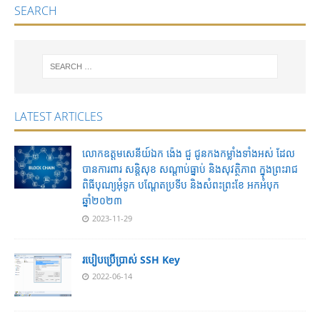
SEARCH
LATEST ARTICLES
លោកឧត្តមសេនីយ៍ឯក ង៉េង ជួ ជូនកងកម្លាំងទាំងអស់ ដែល
បានការពារ សន្ដិសុខ សណ្ដាប់ធ្នាប់ និងសុវត្ថិភាព ក្នុងព្រះរាជ
ពិធីបុណ្យអុំទូក បណ្ដែតប្រទីប និងសំពះព្រះខែ អកអំបុក
ឆ្នាំ២០២៣
2023-11-29
របៀបប្រើប្រាស់ SSH Key
2022-06-14