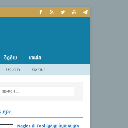
ទិន្នន័យ
ហាដវែរ
SECURITY
STARTUP
ទផ្សេងៗ
Nagios ជា Tool ល្អសម្រាប់អ្នកគ្រប់គ្រង