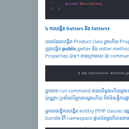
៤ ការបង្កើត Getters និង Setters៖
ពេលដែលបង្កើត Product class រួចហើយ Proper
ត្រូវបង្កើត
public
getter និង setter metho
Properties បាន។ ខាងក្រោមនេះ ជា command ក
អ្នកអាច run command ខាងលើម្ដងហើយម្ដងទៀត 
ប៉ុណ្ណោះ ប្រសិនបើអ្នកមានរួចហើយ ក៏វាមិនធ្វើកា
អ្នកអាចធ្វើការបង្កើត entitry (PHP classe
bundle រឺក៏ namespace ផ្ទាល់តែម្ដងក៏បាន