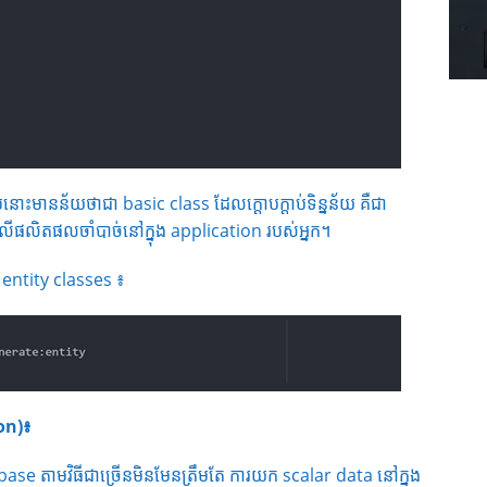
ោះមានន័យថាជា basic class ដែលក្ដោបក្ដាប់ទិន្នន័យ គឺជា
លើផលិតផលចាំបាច់នៅក្នុង application របស់អ្នក។
 entity classes ៖
on
)៖
ase តាមវិធីជាច្រើនមិនមែនត្រឹមតែ ការយក scalar data នៅក្នុង