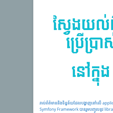
រាល់ព័ត៌មាននិងទិន្នន័យដែលបង្ហាញនៅលើ appli
Symfony Framework បានរួមបញ្ចូលនូវ li