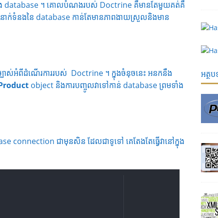
ួយនឹង database ។ គោលបំណងរបស់ Doctrine គឺមានតែមួយគត់គឺ
ទំនាក់ទំនងនៃ database កាន់តែមានភាពងាយស្រួលនិងមាន
បាស់អំពីដំណើរការរបស់ Doctrine ។ ក្នុងចំនុចនេះ អនកនឹង
អត្ថ
Product
object និងការបញ្ចូលវាទៅកាន់ database ព្រមទាំង
tabase connection ជាមុនសិន ដែលជាទូទៅ គេតែងតែធ្វើវានៅក្នុង