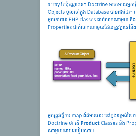
array តែប៉ុណ្ណោះទេ។ Doctrine អាចអោយអ្នក
Objects ចូលទៅក្នុង Database បានផងដែរ។ ដើម្
អ្នកទៅកាន់ PHP classes ជាក់លាក់ណាមួយ និ
Properties ជាក់លាក់ណាមួយដែលត្រូវគ្នាទៅនឹ
អ្នកត្រូវធ្វើការ map ព័ត៌មាននេះ នៅក្នុងទម្រង់នៃ
Doctrine ថា តើ
Product
Classes និង Prop
ណាមួយដោយរបៀបណា។