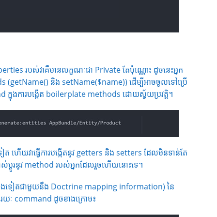
ties របស់វាគឺមានលក្ខណៈជា Private តែប៉ុណ្ណោះ ដូចនេះអ្នក
ds (getName() និង setName($name)) ដើម្បីអាចចូលទៅប្រើ
្នុងការបង្កើត boilerplate methods ដោយស្វ័យប្រវត្តិ។
ហើយវាធ្វើការបង្កើតនូវ getters និង setters ដែលមិនទាន់តែ
រផ្លាស់ប្ដូរនូវ method របស់អ្នកដែលរួចហើយនោះទេ។
s ផ្សេងទៀតជាមួយនឹង Doctrine mapping information) នៃ
តាមរយៈ command ដូចខាងក្រោម៖