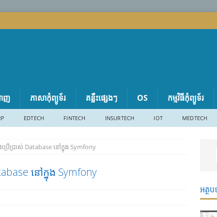
តាញ
ភាសា​កុំព្យូទ័រ
គន្លឹះផ្សេងៗ
OS
កម្មវិធីកុំព្យូទ័រ
RP
EDTECH
FINTECH
INSURTECH
IOT
MEDTECH
ិងប្រើប្រាស់ Database នៅក្នុង Symfony
Database នៅក្នុង Symfony
អត្ថប