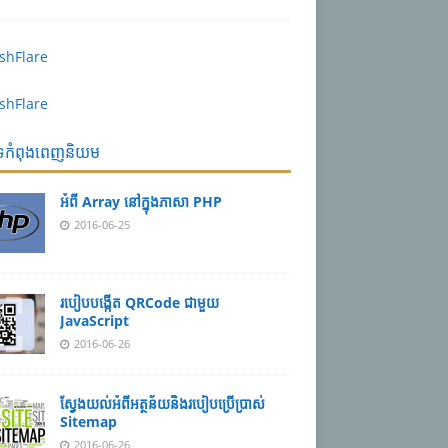
បទកំពុងពេញនិយម
អំពី Array នៅ​​ក្នុង​ភា​សា PHP
2016-06-25
របៀប​បង្កើត​ QRCode ជាមួយ
JavaScript
2016-06-26
ស្វែង​យល់​​អំពី​អត្ថន័យ​​និង​របៀប​​ប្រើ​ប្រាស់​
Sitemap
2016-06-26