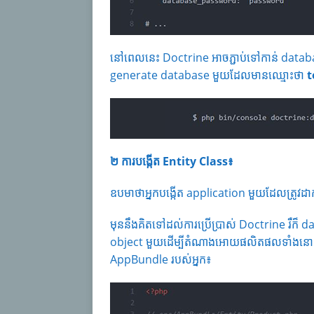
នៅពេលនេះ Doctrine អាចភ្ជាប់ទៅកាន់ dat
generate database មួយដែលមានឈ្មោះថា
t
២ ការបង្កើត
Entity Class
៖
ឧបមាថាអ្នកបង្កើត application មួយដែលត្រូវដា
មុននឹងគិតទៅដល់ការប្រើប្រាស់ Doctrine រឺក៏ 
object មួយដើម្បីតំណាងអោយផលិតផលទាំងនោះ។ 
AppBundle របស់អ្នក៖