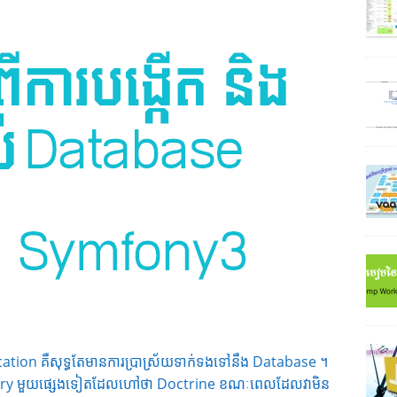
cation គឺសុទ្ធតែមានការប្រាស្រ័យទាក់ទងទៅនឹង Database ។
brary មួយផ្សេងទៀតដែលហៅថា Doctrine ខណៈពេលដែលវាមិន