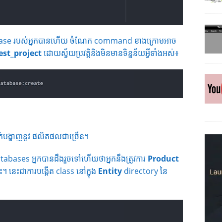
abase របស់អ្នកបានហើយ ចំណែក command ខាងក្រោមអាច
est_project
ដោយស្វ័យប្រវត្តិនិងមិនមានទិន្នន័យអ្វីទាំងអស់៖
ក់បង្ហាញនូវ ផលិតផលជាច្រើន។
databases អ្នកបានដឹងរួចទៅហើយថាអ្នកនឹងត្រូវការ
Product
នេះជាការបង្កើត class នៅក្នុង
Entity
directory នៃ