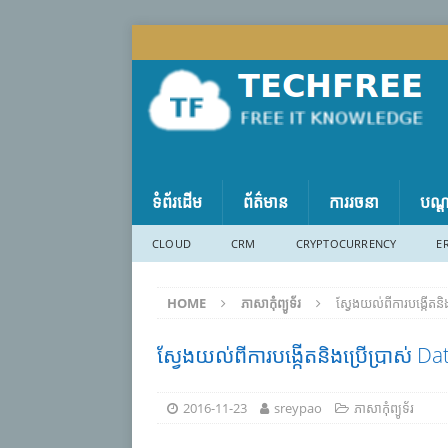
ទំព័រដើម
ព័ត៌មាន
ការរចនា
បណ្
CLOUD
CRM
CRYPTOCURRENCY
E
HOME
ភាសា​កុំព្យូទ័រ
ស្វែងយល់ពីការបង្កើតន
ស្វែងយល់ពីការបង្កើតនិងប្រើប្រាស់ 
2016-11-23
sreypao
ភាសា​កុំព្យូទ័រ