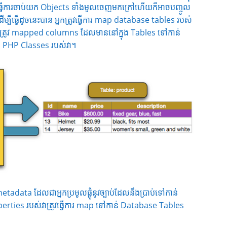
ធ្វើការចាប់យក Objects ទាំងមូលចេញមកក្រៅហើយក៏អាចបញ្ចូល
បីធ្វើដូចនេះបាន អ្នកត្រូវធ្វើការ map database tables របស់
ងត្រូវ mapped columns ដែលមាននៅក្នុង Tables ទៅកាន់
ង PHP Classes របស់វា។
 metadata ដែលជាអ្នកប្រមូលផ្ដុំនូវច្បាប់ដែលនឹងប្រាប់ទៅកាន់
erties របស់វាត្រូវធ្វើការ map ទៅកាន់ Database Tables