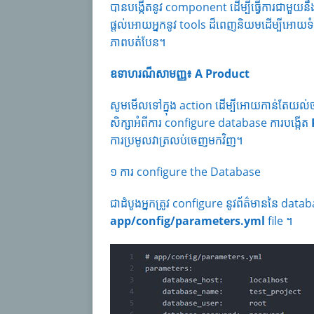
បានបង្កើតនូវ component ដើម្បីធ្វើការជាម
ផ្ដល់អោយអ្នកនូវ tools ដ៏ពេញនិយមដើម្បីអោយ
ភាពបត់បែន។
ឧទាហរណ៏សាមញ្ញ៖
A Product
សូមមើលទៅក្នុង action ដើម្បីអោយកាន់តែយល់ច្
សិក្សាអំពីការ configure database ការបង្កើត
ការប្រមូលវាត្រលប់ចេញមកវិញ។
១ ការ configure the Database
ជាដំបូងអ្នកត្រូវ configure នូវព័ត៌មាននៃ da
app/config/parameters.yml
file ។