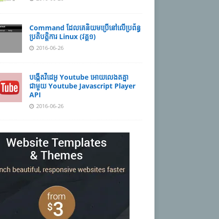
Command ដែល​​គេ​​និយម​​ប្រើ​​នៅ​លើ​​ប្រព័ន្ធ​​
ប្រតិបត្តិការ​ Linux (វគ្គ១)
2016-06-26
បង្កើតវីដេអូ Youtube អោយ​លេងតគ្នា
ជាមួយ Youtube Javascript Player
API
2016-06-26