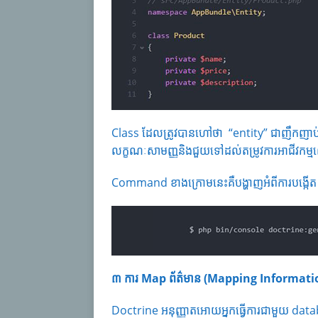
Class ដែលត្រូវបានហៅថា “entity” ជាញឹកញាប់ន
លក្ខណៈសាមញ្ញនិងជួយទៅដល់តម្រូវការអាជីវកម្ម
Command ខាងក្រោមនេះគឺបង្ហាញអំពីការបង្កើត
៣ ការ
Map
ព័ត៌មាន (
Mapping Informati
Doctrine អនុញ្ញាតអោយអ្នកធ្វើការជាមួយ datab