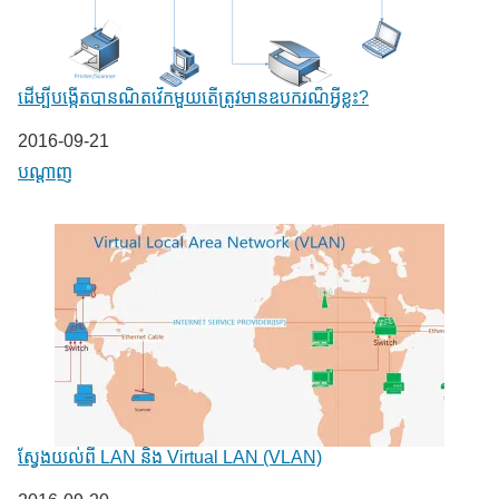
ដើម្បីបង្កើតបានណិតវើកមួយតើត្រូវមានឧបករណ៏អ្វីខ្លះ?
Date
2016-09-21
In relation to
បណ្តាញ
ស្វែងយល់ពី LAN និង Virtual LAN (VLAN)