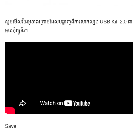
សូមមើលវីដេអូខាងក្រោមដែលបង្ហាញពីការសាកល្បង USB Kill 2.0 ជា
មួយកុំព្យូទ័រ។
Save