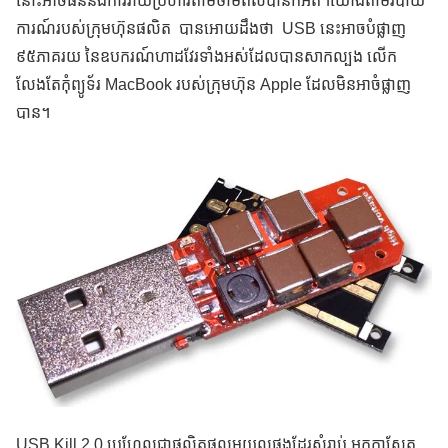
នោះអាចធន់នឹងការវាយប្រហារតាមថាមពលបានក៏អត់។យោងតាមរបាយ
ការណ៍របស់ក្រុមហ៊ុនផលិត បានអោយដឹងថា USB នេះអាចបំផ្លាញ
៩៥ភាគរយ នៃឧបករណ៍ហាដវែរទាំងអស់ដែលបានសាកល្បង លើក
លែងតែកុំព្យូទ័រ MacBook របស់ក្រុមហ៊ុន Apple ដែលមិនអាចំផ្លាញ
បាន។
USB Kill 2.0 ប្រហែលជាផលិតផលមួយល្អផងដែរសំរាប់ អ្នកកាសែត