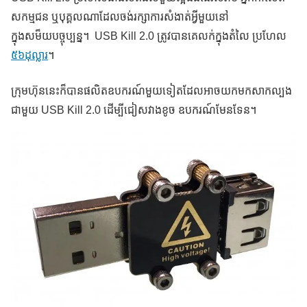
សកម្មជន ឬបុគ្គលណាដែលចង់រក្សាការសំងាត់អ្វីមួយនៅ
ក្នុងសម៏យបច្ចុប្បន្ន។ USB Kill 2.0 ត្រូវបានគេលក់ក្នុងតំលៃ ប្រហែល
៥៦ដុល្លារ
។
ក្រុមហ៊ុននេះក៏បានផលិតឧបករណ៍មួយទៀតដែលអាចយកមកសាកល្បង
ជាមួយ USB Kill 2.0 ដើម្បីជៀសវាងខូច ឧបករណ៍មែនទែន។