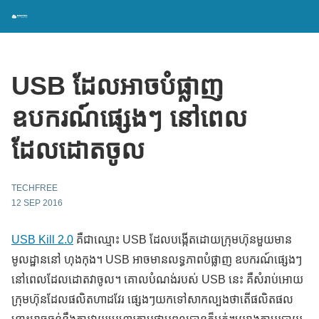
USB ដែលអាចបំផ្លាញ
ឧបករណ៍ផ្សេងៗ នៅពេល
ដែលដោតចូល
TECHFREE
12 SEP 2016
USB Kill 2.0
គឺជាឈ្មោះ USB ដែលបង្កើតដោយក្រុមហ៊ុនមួយមាន
មូលដ្ឋាននៅ ហុងកុង។ USB អាចមានលទ្ធភាពបំផ្លាញ ឧបករណ៍ផ្សេងៗ
នៅពេលដែលដោតវាចូល។ គោលបំណង់របស់ USB នេះ គឺសំរាប់អោយ
ក្រុមហ៊ុនដែលផលិតហាដវែរ ផ្សេងៗយកទៅសាកល្បងថាតើផលិតផល