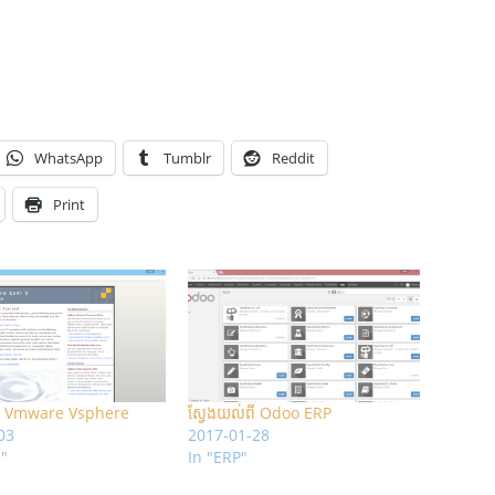
WhatsApp
Tumblr
Reddit
Print
ពី Vmware Vsphere
ស្វែងយល់ពី Odoo ERP
03
2017-01-28
d"
In "ERP"