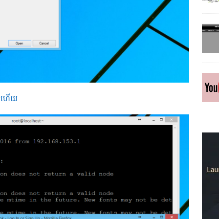
ានហើយ