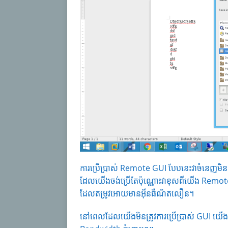
ការប្រើប្រាស់ Remote GUI បែបនេះវាចំនេ
ដែលយើងចង់ប្រើតែប៉ុណ្ណោះវាខុសពីយើង Remo
ដែលតម្រូវអោយមានអ៊ីនធឺណិតលឿន។
នៅពេលដែលយើងមិនត្រូវការប្រើប្រាស់ GUI យើង