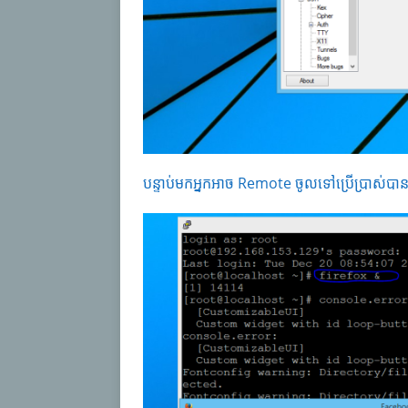
បន្ទាប់មកអ្នកអាច Remote ចូលទៅប្រើប្រាស់ប