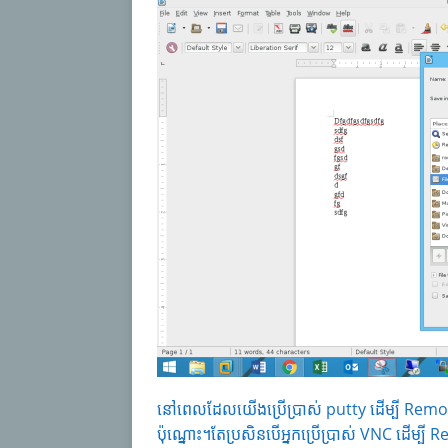
នៅពេលដែលយើងប្រើប្រាស់ putty ដើម្បី Remo
ប៉ុណ្នោះ។តែប្រសិនបើអ្នកប្រើប្រាស់ VNC ដើម្