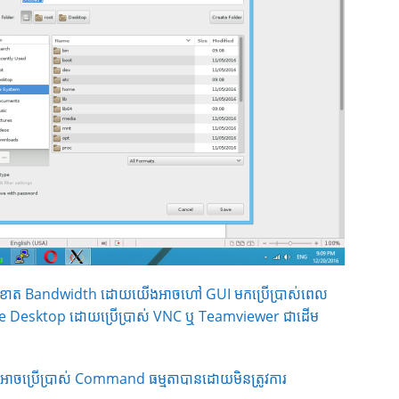
ញមិនខាត Bandwidth ដោយយើងអាចហៅ GUI មកប្រើប្រាស់ពេល
te Desktop ដោយប្រើប្រាស់ VNC ឬ Teamviewer ជាដើម
អាចប្រើប្រាស់ Command ធម្មតាបានដោយមិនត្រូវការ