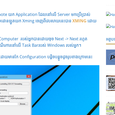
Remote យក Application ដែលនៅលើ Server មកប្រើប្រាស់
ចដោនឡូតយក Xming ចេញពីវេបសាយនេះបាន
XMING
ដោយ
 Computer របស់អ្នកបានដោយចុច Next -> Next រហូត
អត្ថ
ំណើរការនៅលើ Task Barរបស់ Windows របស់អ្នក។
នកដោយមានកែ Configuration បន្តិចបន្តួចដូចរូបខាងក្រោមនេះ