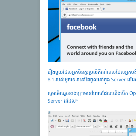
រឿងមួយដែលអ្នកមិនគួរច្រលំគឺនៅពេលដែលអ្ន
8.1 របស់អ្នកទេ វានៅតែចូលនៅក្នុង Server ដដ
សូមមើលរូបខាងក្រោមនៅពេលដែលយើងបើក Openof
Server ដដែល។