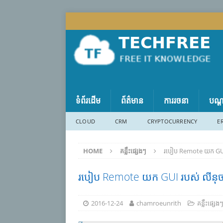
ទំព័រដើម
ព័ត៌មាន
ការរចនា
បណ្
CLOUD
CRM
CRYPTOCURRENCY
E
HOME
គន្លឹះផ្សេងៗ
របៀប Remote យក GUI
របៀប Remote យក GUI របស់ លីនុ
2016-12-24
chamroeunrith
គន្លឹះផ្សេង