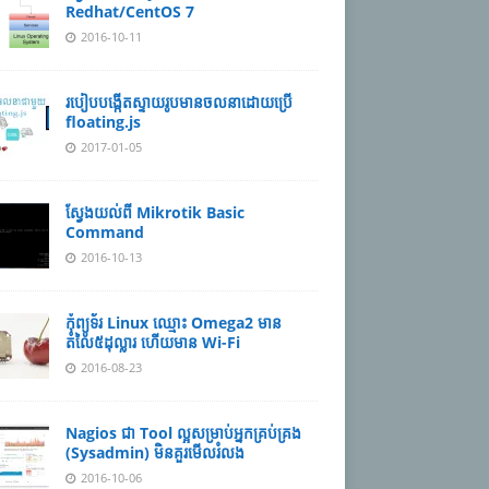
Redhat/CentOS 7
2016-10-11
របៀបបង្កើតស្ទាយរូបមានចលនាដោយប្រើ
floating.js
2017-01-05
ស្វែងយល់ពី Mikrotik Basic
Command
2016-10-13
កុំព្យូទ័រ Linux ឈ្មោះ Omega2 មាន
តំលៃ៥ដុល្លារ ហើយមាន​ Wi-Fi
2016-08-23
Nagios ជា Tool ល្អសម្រាប់អ្នកគ្រប់គ្រង
(Sysadmin) មិនគួរមើលរំលង
2016-10-06