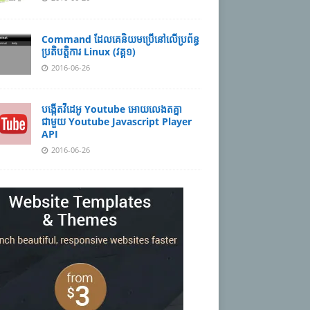
Command ដែល​​គេ​​និយម​​ប្រើ​​នៅ​លើ​​ប្រព័ន្ធ​​
ប្រតិបត្តិការ​ Linux (វគ្គ១)
2016-06-26
បង្កើតវីដេអូ Youtube អោយ​លេងតគ្នា
ជាមួយ Youtube Javascript Player
API
2016-06-26