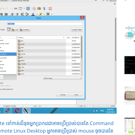
te ទៅកាន់លីនុចអ្នកប្រាកដជាអាចប្រើប្រាស់បានតែ Command
បី Remote Linux Desktop អ្នកអាចប្រើប្រាស់ mouse ចុចបានតែ