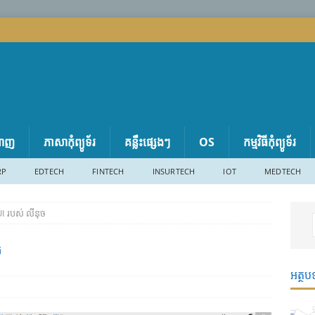
តាញ
ភាសា​កុំព្យូទ័រ
គន្លឹះផ្សេងៗ
OS
កម្មវិធីកុំព្យូទ័រ
RP
EDTECH
FINTECH
INSURTECH
IOT
MEDTECH
 របស់ លីនុច
ច
អត្ថប
ៗ