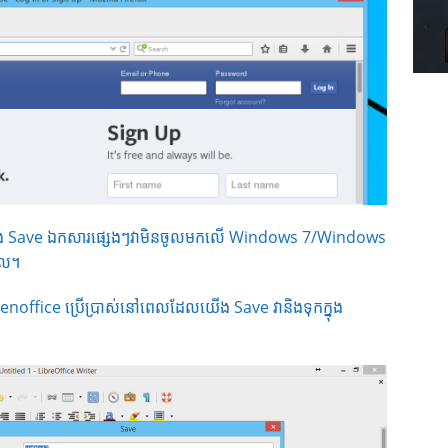
កចង់ Save ឯកសារផ្សេងៗវាមិនចូលមកលើ Windows 7/Windows
ែល។
fice ប្រើប្រាស់នៅពេលដែលយើង Save វានិងទុកក្នុង