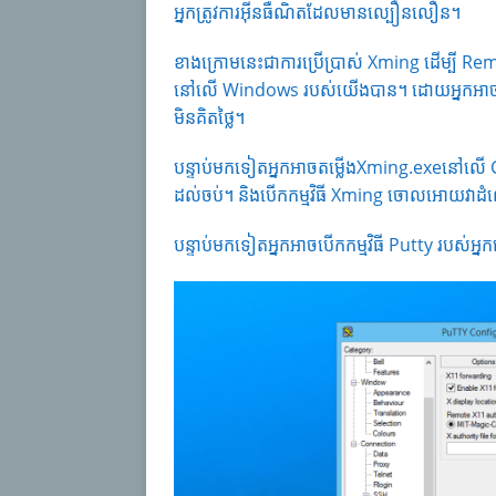
អ្នកត្រូវការអ៊ីនធឺណិតដែលមានល្បឿនលឿន។
ខាងក្រោមនេះជាការប្រើប្រាស់ Xming ដើម្បី 
នៅលើ Windows របស់យើងបាន។ ដោយអ្នកអា
មិនគិតថ្លៃ។
បន្ទាប់មកទៀតអ្នកអាចតម្លើងXming.exeនៅលើ
ដល់ចប់។ និងបើកកម្មវិធី Xming ចោលអោយវាដ
បន្ទាប់មកទៀតអ្នកអាចបើកកម្មវិធី Putty របស់អ្