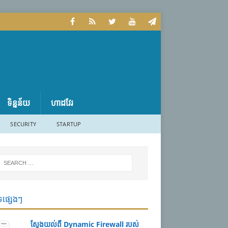
ទិន្នន័យ
ហាដវែរ
SECURITY
STARTUP
ទផ្សេងៗ
ស្វែងយល់ពី Dynamic Firewall របស់