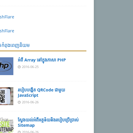
បទកំពុងពេញនិយម
អំពី Array នៅ​​ក្នុង​ភា​សា PHP
2016-06-25
របៀប​បង្កើត​ QRCode ជាមួយ
JavaScript
2016-06-26
ស្វែង​យល់​​អំពី​អត្ថន័យ​​និង​របៀប​​ប្រើ​ប្រាស់​
Sitemap
2016-06-26