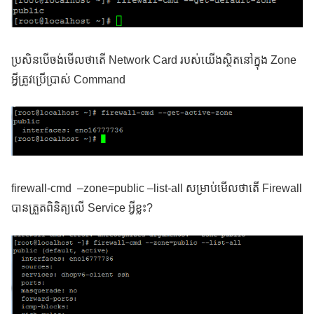
ប្រសិនបើចង់មើលថាតើ Network Card របស់យើងស្ថិតនៅក្នុង Zone
អ្វីត្រូវប្រើប្រាស់ Command
firewall-cmd –zone=public –list-all សម្រាប់មើលថាតើ Firewall
បានត្រួតពិនិត្យលើ Service អ្វីខ្លះ?