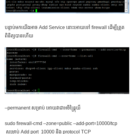
បន្ទាប់មកយើងអាច Add Service នោះអោយទៅ firewall ដើម្បីត្រួត
ពិនិត្យបានហើយ
–permanent សម្រាប់ អោយវាជាអចិន្ត្រៃុយ៏
sudo firewall-cmd –zone=public –add-port=10000/tcp
សម្រាប់ Add port 10000 និង protocol TCP