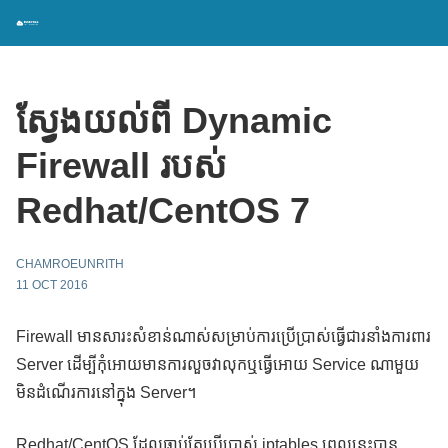
ស្វែងយល់ពី Dynamic
Firewall របស់
Redhat/CentOS 7
CHAMROEUNRITH
11 OCT 2016
Firewall មានសារះសំខាន់ណាស់សម្រាប់ការប្រើប្រាស់ធ្វើជារនាំងការពារ
Server ដើម្បីកុំអោយមានការលួចវាលុកឬធ្វើអោយ Service ណាមួយ
មិនដំណើរការនៅក្នុង Server។
Redhat/CentOS ដែលធ្លាប់តែប្រើប្រាស់ iptables ពេលនេះបាន