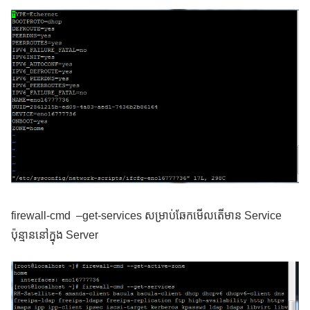
firewall-cmd –get-services សម្រាប់ឆែកមើលតើមាន Service
ប៉ុន្មាននៅក្នុង Server