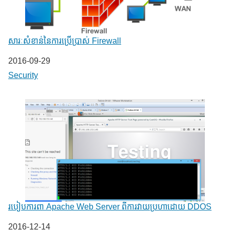
សារៈសំខាន់នៃការប្រើប្រាស់ Firewall
Date
2016-09-29
In relation to
Security
របៀបការពា Apache Web Server ពីការវាយប្រហាដោយ DDOS
Date
2016-12-14