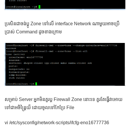
ប្រសិនជាចង់ប្តូ Zone ទៅលើ interface Network ណាមួយអាចប្រើ
ប្រាស់ Command ដូចខាងក្រោម
សម្រាប់ Server អ្នកមិនគួរប្ត Firewall Zone នោះទេ គួរតែធ្វើវាអោយ
ទៅជាអចិន្ត្រៃយ៏ ដោយចូលទៅកែប្រែ File
vi /etc/sysconfig/network-scripts/ifcfg-eno16777736