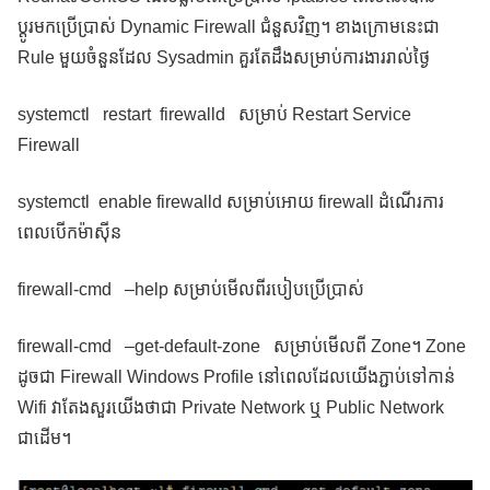
ប្តូរមកប្រើប្រាស់ Dynamic Firewall ជំនួសវិញ។ ខាងក្រោមនេះជា
Rule មួយចំនួនដែល Sysadmin គួរតែដឹងសម្រាប់ការងាររាល់ថ្ងៃ
systemctl restart firewalld សម្រាប់ Restart Service
Firewall
systemctl enable firewalld សម្រាប់អោយ firewall ដំណើរការ
ពេលបើកម៉ាស៊ីន
firewall-cmd –help សម្រាប់មើលពីរបៀបប្រើប្រាស់
firewall-cmd –get-default-zone សម្រាប់មើលពី Zone។ Zone
ដូចជា Firewall Windows Profile នៅពេលដែលយើងភ្ជាប់ទៅកាន់
Wifi វាតែងសួរយើងថាជា Private Network ឬ Public Network
ជាដើម។