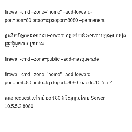
firewall-cmd –zone=”home” –add-forward-
port=port=80:proto=tcp:toport=8080 –permanent
ប្រសិនបើអ្នកចង់អោយវា Forward បន្តទៅកាន់ Server ផ្សេងមួយទៀត
ត្រូវធ្វើដូចខាងក្រោមនេះ
firewall-cmd –zone=public –add-masquerade
firewall-cmd –zone=”home” –add-forward-
port=port=80:proto=tcp:toport=8080:toaddr=10.5.5.2
ពេល request ទៅកាន់ port 80 វានិងរុញទៅកាន់ Server
10.5.5.2:8080