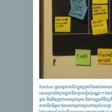
Kanban ជួយឲ្យសមាជិកក្នុងក្រុមទាំងអស់អាចយល់
ដោយគ្រាន់តែក្រឡេកមើលក្តារខៀនប៉ុណ្ណោះ។ វា
ខ្ពស់ និងមិនត្រូវការការគ្រប់គ្រង និងការត្រួតពិ
សមាជិកនិមួយៗមានសមត្ថភាពប្រហាក់ប្រហែលគ្
ដែលផ្តោតសំខាន់លើពេលវេលា ដោយហេតុថា Kanba