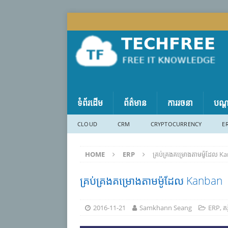
ទំព័រដើម
ព័ត៌មាន
ការរចនា
បណ្
CLOUD
CRM
CRYPTOCURRENCY
E
HOME
ERP
គ្រប់គ្រងគម្រោងតាមម៉ូដែល 
គ្រប់គ្រងគម្រោងតាមម៉ូដែល Kanban
2016-11-21
Samkhann Seang
ERP
,
គន