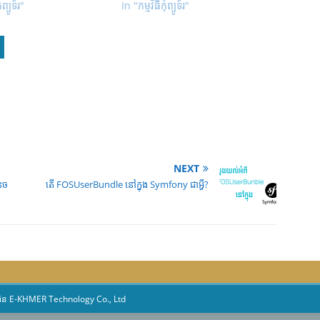
ំព្យូទ័រ"
In "កម្មវិធីកុំព្យូទ័រ"
NEXT
ុច
តើ FOSUserBundle នៅក្នុង Symfony ជាអ្វី?
៊ុន
E-KHMER Technology Co., Ltd