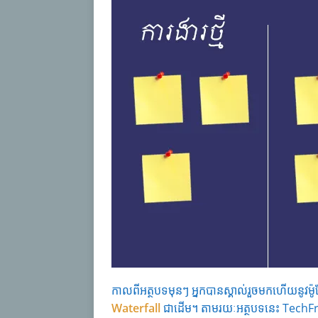
កាលពីអត្ថបទមុនៗ អ្នកបានស្គាល់រួចមកហើយនូវម៉ូដ
Waterfall
ជាដើម។ តាមរយៈអត្ថបទនេះ Tech