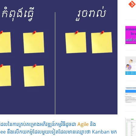
ែលនៃការគ្រប់គម្រោងអភិវឌ្ឍន៍កម្មវិធីដូចជា
Agile
និង
Free នឹងលើកយកម៉ូដែលមួយទៀតដែលមានឈ្មោះថា Kanban មក