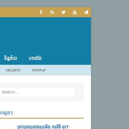
ទិន្នន័យ
ហាដវែរ
SECURITY
STARTUP
ទផ្សេងៗ
គ្រប់គ្រងកូដជាមួយនឹង កម្មវិធី GIT