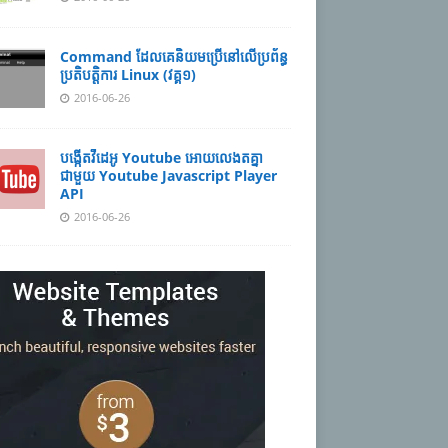
Command ដែល​​គេ​​និយម​​ប្រើ​​នៅ​លើ​​ប្រព័ន្ធ​​
ប្រតិបត្តិការ​ Linux (វគ្គ១)
2016-06-26
បង្កើតវីដេអូ Youtube អោយ​លេងតគ្នា
ជាមួយ Youtube Javascript Player
API
2016-06-26