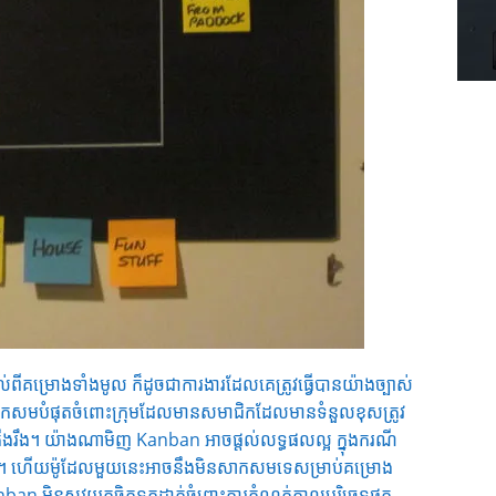
ពីគម្រោងទាំងមូល ក៏ដូចជាការងារដែលគេត្រូវធ្វើបានយ៉ាងច្បាស់
សាកសមបំផុតចំពោះក្រុមដែលមានសមាជិកដែលមានទំនួលខុសត្រូវ
និត្យតឹងរឹង។ យ៉ាងណាមិញ Kanban អាចផ្តល់លទ្ធផលល្អ ក្នុងករណី
នា។ ហើយម៉ូដែលមួយនេះអាចនឹងមិនសាកសមទេសម្រាប់គម្រោង
n មិនសូវយកចិត្តទុកដាក់ចំពោះការកំណត់កាលបរិច្ឆេទផុត