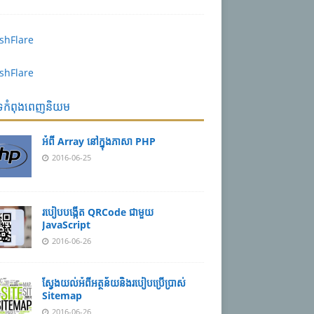
បទកំពុងពេញនិយម
អំពី Array នៅ​​ក្នុង​ភា​សា PHP
2016-06-25
របៀប​បង្កើត​ QRCode ជាមួយ
JavaScript
2016-06-26
ស្វែង​យល់​​អំពី​អត្ថន័យ​​និង​របៀប​​ប្រើ​ប្រាស់​
Sitemap
2016-06-26