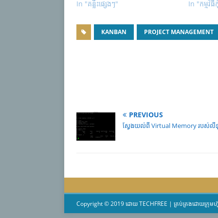
In "គន្លឹះផ្សេងៗ"
In "កម្មវិធីកុ
KANBAN
PROJECT MANAGEMENT
PREVIOUS
ស្វែងយល់ពី Virtual Memory របស់លីន
Copyright © 2019 ដោយ TECHFREE | គ្រប់គ្រងដោយក្រុមហ