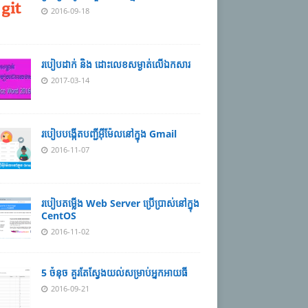
2016-09-18
របៀបដាក់ និង ដោះលេខសម្ងាត់លើឯកសារ
2017-03-14
របៀបបង្កើតបញ្ជីអ៊ីម៉ែលនៅក្នុង Gmail
2016-11-07
របៀបតម្លើង Web Server ប្រើប្រាស់នៅក្នុង
CentOS
2016-11-02
5 ចំនុច គួរតែស្វែងយល់សម្រាប់អ្នកអាយធី
2016-09-21