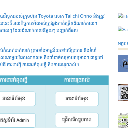
ស្វកររបស់ក្រុមហ៊ុន Toyota លោក Taiichi Ohno និងត្រូវ
នេះគឺ រាល់កិច្ចការទាំងអស់ត្រូវឆ្លងកាត់ច្រើនដំណាក់កាល។
ក់កាលៗ ដែលដំណាក់កាលនិមួយៗ បញ្ជាក់ពីផល
អត្ថ
ប់កំណត់ជាក់លាក់ ព្រមទាំងអាស្រ័យទៅលើប្រភេទ និងទំហំ
ក់កាលណាមួយដែលសាកសម និងចាំបាច់សម្រាប់គម្រោង។ ជាទូទៅ
ារងារថ្មី ការងារកំពុងធ្វើ និងការងាររួចរាល់។