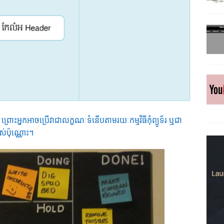
ោះអ្នកអាចប្រើវាជាលក្ខណៈទំនើបតាមរយៈកម្មវិធីកុំព្យូទ័រ ឬជា
់ប៉ុណ្ណោះ។