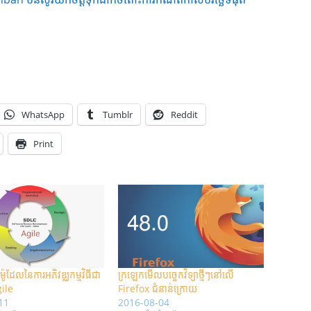
WhatsApp
Tumblr
Reddit
Print
៉ូដែលនៃការអភិវឌ្ឈកម្មវិធីជា
ក្រឡេកមើលបច្ចេកវិទ្យាថ្មីៗនៅលើ
ile
Firefox ជំនាន់ក្រោយ
11
2016-08-04