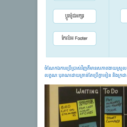
ចំណែកឯការប្រើប្រាស់វិញគឺមានសភាពងាយស្រួល ព្រ
លក្ខណៈបុរាណដោយគ្រាន់តែប្រើក្តាខៀន និងក្រដាស