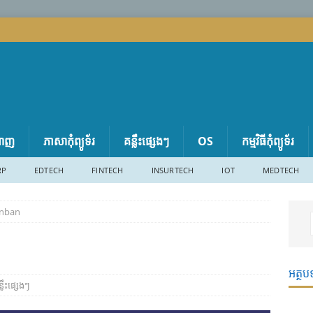
តាញ
ភាសា​កុំព្យូទ័រ
គន្លឹះផ្សេងៗ
OS
កម្មវិធីកុំព្យូទ័រ
RP
EDTECH
FINTECH
INSURTECH
IOT
MEDTECH
Kanban
អត្ថប
្លឹះផ្សេងៗ