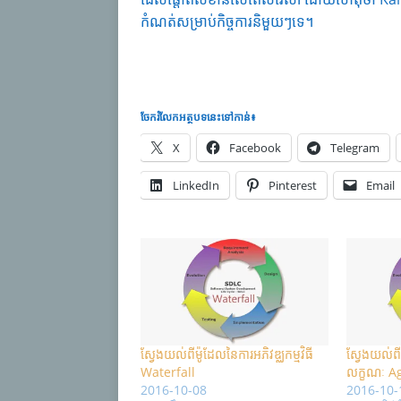
កំណត់សម្រាប់កិច្ចការនិមួយៗទេ។
ចែករំលែក​អត្ថបទនេះទៅកាន់៖
X
Facebook
Telegram
LinkedIn
Pinterest
Email
ស្វែងយល់ពីម៉ូដែលនៃការអភិវឌ្ឈកម្មវិធី
ស្វែងយល់ពីម
Waterfall
លក្ខណៈ Ag
2016-10-08
2016-10-