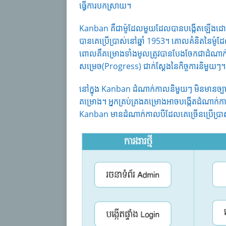
ធ្វើការបកស្រាយ។
Kanban គឺជាម៉ូដែលមួយដែលបានបង្កើតឡើងដោយវិ
បានគេប្រើប្រាស់នៅឆ្នាំ 1953។ គោលគំនិតនៃម៉ូដែល
ពោលគឺគម្រោងទាំងមូលត្រូវបានបែងចែកជាដំណា
សម្រេច(Progress) ជាក់ស្តែងនៃកិច្ចការនិមួយៗ។
នៅក្នុង Kanban ដំណាក់កាលនិមួយៗ មិនមានច្បា
គម្រោង។ អ្នកគ្រប់គ្រងគម្រោងអាចបង្កើតដំណា
Kanban មានដំណាក់កាលបីដែលគេច្រើនប្រើប្រាស់គឺ ក