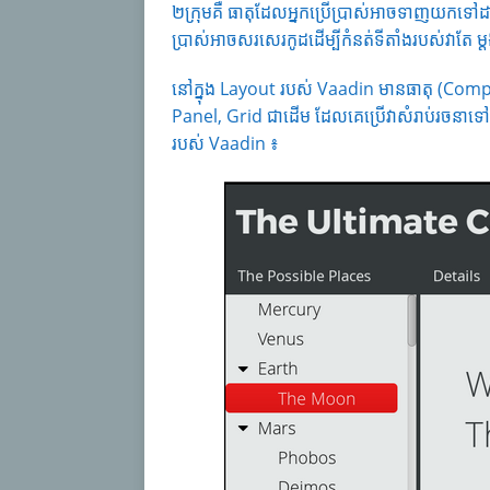
២ក្រុមគឺ ធាតុដែលអ្នកប្រើប្រាស់អាចទាញយកទៅដា
ប្រាស់អាចសរសេរកូដដើម្បីកំនត់ទីតាំងរបស់វាតែ ម្
នៅក្នុង Layout របស់ Vaadin មានធាតុ (Comp
Panel, Grid ជាដើម ដែលគេប្រើវាសំរាប់រចនាទៅ
របស់ Vaadin ៖