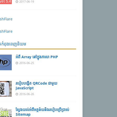
2017-06-19
បទកំពុងពេញនិយម
អំពី Array នៅ​​ក្នុង​ភា​សា PHP
2016-06-25
របៀប​បង្កើត​ QRCode ជាមួយ
JavaScript
2016-06-26
ស្វែង​យល់​​អំពី​អត្ថន័យ​​និង​របៀប​​ប្រើ​ប្រាស់​
Sitemap