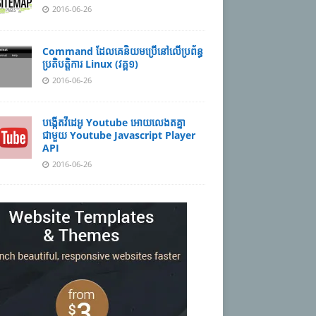
2016-06-26
Command ដែល​​គេ​​និយម​​ប្រើ​​នៅ​លើ​​ប្រព័ន្ធ​​
ប្រតិបត្តិការ​ Linux (វគ្គ១)
2016-06-26
បង្កើតវីដេអូ Youtube អោយ​លេងតគ្នា
ជាមួយ Youtube Javascript Player
API
2016-06-26