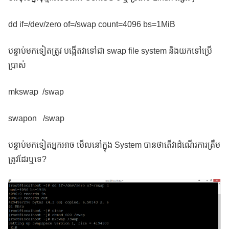
dd if=/dev/zero of=/swap count=4096 bs=1MiB
បន្ទាប់មកទៀតត្រូវ បង្កើតវាទៅជា swap file system និងយកទៅប្រើ
ប្រាស់
mkswap /swap
swapon /swap
បន្ទាប់មកទៀតអ្នកអាច មើលនៅក្នុង System បានថាតើវាដំណើរការត្រឹម
ត្រូវដែរឬទេ?