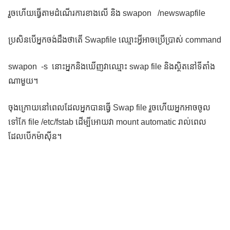
រួចហើយធ្វើតាមដំណើរការខាងលើ និង swapon /newswapfile
ប្រសិនបើអ្នកចង់ដឹងថាតើ Swapfile ឈ្មោះអ្វីអាចប្រើប្រាស់ command
swapon -s នោះអ្នកនិងឃើញវាឈ្មោះ swap file និងស្ថិតនៅទីតាំង
ណាមួយ។
ចុងក្រោយនៅពេលដែលអ្នកបានធ្វើ Swap file រួចហើយអ្នកអាចចូល
ទៅកែ file /etc/fstab ដើម្បីអោយវា mount automatic រាល់ពេល
ដែលបើកម៉ាស៊ីន។