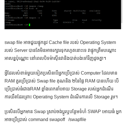
swap file អាចជួយផ្ទុកនូវ Cache file របស់ Operating System
របស់ Server បានតែមិនអាចរក្សារទុករហូតនោះទេ វាផ្ទុកត្រឹមបណ្តោះ
អាសន្នប៉ុណ្ណោះ នៅពេលបិទម៉ាស៊ីនវានិងបាត់បង់ទៅវិញដូចគ្នា។
អ្វីដែលសំខាន់មួយទៀតប្រសិនបើអ្នកប្រើប្រាស់ Computer ដែលមាន
RAM គួរប្រើប្រាស់ Swap file គុណនិង ២នៃផ្ទៃ RAM បានហើយ បើ
ប្រើប្រាស់ធំជាងRAM ខ្លាំងពេកនាំអោយ Storage របស់អ្នកដំណើរ
ការយឺតដែរព្រោះ Operating System ដំណើរការលើ Storage រួម។
ប្រសិនបើអ្នកមាន Swap ស្រាប់ចង់ប្តូរឬបន្ថែមទំហំ SWAP អោយធំ អ្នក
អាចប្រើប្រាស់ command swapoff /swapfile