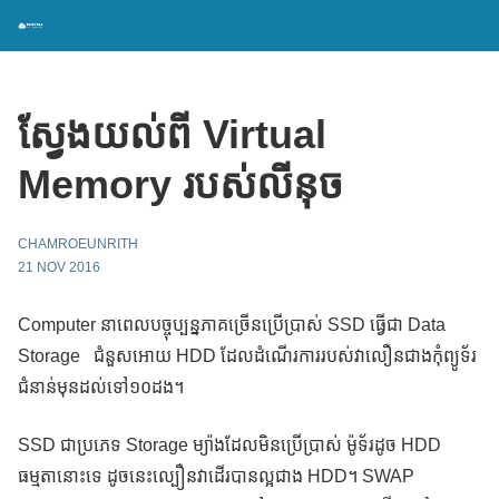
ស្វែងយល់ពី Virtual
Memory របស់លីនុច
CHAMROEUNRITH
21 NOV 2016
Computer នាពេលបច្ចុប្បន្នភាគច្រើនប្រើប្រាស់ SSD ធ្វើជា Data
Storage ជំនួសអោយ HDD ដែលដំណើរការរបស់វាលឿនជាងកុំព្យូទ័រ
ជំនាន់មុនដល់ទៅ១០ដង។
SSD ជាប្រភេទ Storage ម្យ៉ាងដែលមិនប្រើប្រាស់ ម៉ូទ័រដូច HDD
ធម្មតានោះទេ ដូចនេះល្បឿនវាដើរបានល្អជាង HDD។ SWAP