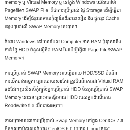
memory ឬ Virtual Memory ឬ នៅក្នុង Windows យើងហៅថា
Pagefile។ SWAP File គឺជាការប្រើប្រាស់ ផ្ទៃ Storage ដើម្បីធ្វើជា
Memory ដើម្បីជំនួយអោយកុំព្យូទ័រដើរបានលឿន និង ផ្ទុកនូវ Cache
ផ្សេងៗនៅលើ SWAP Memory នេះបាន។
ចំពោះ Windows នៅពេលដែល Computer មាន RAM ប៉ុន្មានវានិង
កាត់ ផ្ទៃ HDD ចំនួនស្មើនិង RAM ដែរដើម្បីធ្វើជា Page File/SWAP
Memory។
ការប្រើប្រាស់ SWAP Memory អាចធ្វើអោយ HDD/SSD ដំណើរ
ការយឺតជាងធម្មតា ព្រោះដោយសារតែវាត្រូវដំណើរការជា Virtual RAM
ផងដែរ។ ប្រសិនបើកុំព្យូទ័រអ្នកប្រើប្រាស់ HDD មិនគួរប្រើប្រាស់ SWAP
Memory នោះទេ ព្រោះអាចធ្វើអោយ HDD របស់អ្នកដំណើរការ
Read/write file យឺតជាងធម្មតា។
ខាងក្រោមនេះជាការប្រើប្រាស់ Swap Memory នៅក្នុង CentOS 7 វា
មិនខុសគ្នាប៉ុន្មានទេចំពោះ CentOS 6 ឬ ប្រភេទ Linux ផ្សេងៗ