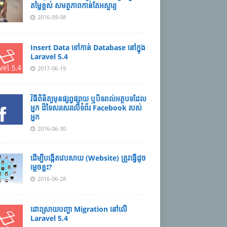
តម្លៃខ្ពស់ សមត្ថភាពកាន់តែអស្ចារ្យ
2016-09-08
Insert Data ទៅកាន់ Database នៅក្នុង
Laravel 5.4
2017-06-19
វិធីពិនិត្យមុនផ្សព្វផ្សាយ ឬបិទរាល់អត្ថបទដែល
អ្នក ដ៏ទៃសរសេរលើទំព័រ Facebook របស់
អ្នក
2016-06-30
ដើម្បី​បង្កើតវេបសាយ (Website) ត្រូវធ្វើដូច
ម្តេចខ្លះ?
2016-06-28
ដោះស្រាយបញ្ហា Migration នៅលើ
Laravel 5.4