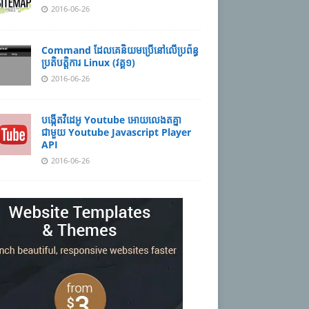
2016-06-26
Command ដែល​​គេ​​និយម​​ប្រើ​​នៅ​លើ​​ប្រព័ន្ធ​​
ប្រតិបត្តិការ​ Linux (វគ្គ១)
2016-06-26
បង្កើតវីដេអូ Youtube អោយ​លេងតគ្នា
ជាមួយ Youtube Javascript Player
API
2016-06-26