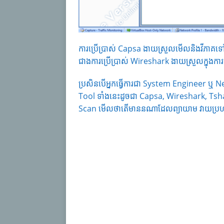
ការប្រើប្រាស់ Capsa ងាយស្រួលមើលនិងវីភាគទ
ជាងការប្រើប្រាស់ Wireshark ងាយស្រួលក្នុងការ
ប្រសិនបើអ្នកធ្វើការជា System Engineer ឬ Ne
Tool ទាំងនេះដូចជា Capsa, Wireshark, Tshark
Scan មើលថាតើមាននណាដែលព្យាយាម វាយប្រហារ