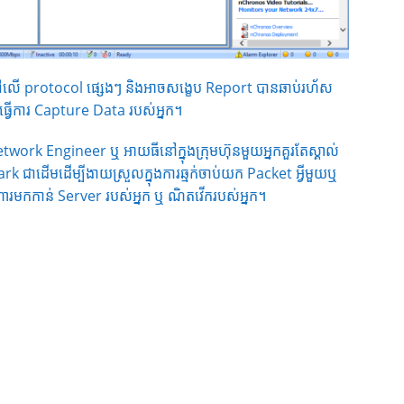
ៅលើ protocol ផ្សេងៗ និងអាចសង្ខេប Report បានឆាប់រហ័ស
ធ្វើការ Capture Data របស់អ្នក។
twork Engineer ឬ អាយធីនៅក្នុងក្រុមហ៊ុនមួយអ្នកគួរតែស្គាល់
 ជាដើមដើម្បីងាយស្រួលក្នុងការឆ្មក់ចាប់យក Packet អ្វីមួយឬ
មកកាន់ Server របស់អ្នក ឬ ណិតវើករបស់អ្នក។