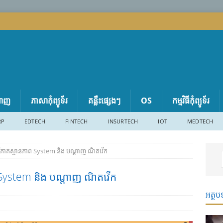
តាញ
ភាសា​កុំព្យូទ័រ
គន្លឹះផ្សេងៗ
OS
កម្មវិធីកុំព្យូទ័រ
RP
EDTECH
FINTECH
INSURTECH
IOT
MEDTECH
វិភាគស្ថានភាព System និង បណ្តាញ ណិតវើក
ព System និង បណ្តាញ ណិតវើក
អត្ថប