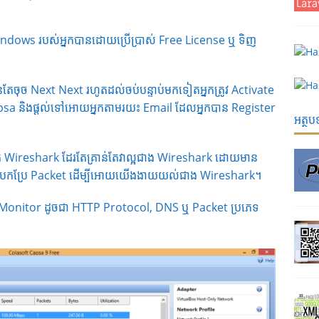
Windows របស់អ្នកបានដោយប្រើប្រាស់ Free License ឬ ទិញ
ន់តែចុច Next Next រហូតដល់ចប់បន្ទាប់មកទៀតអ្នកត្រូវ Activate
apsa និងផ្តល់ទៅអោយអ្នកតាមរយះ Email ដែលអ្នកបាន Register
អត្ថ
 Wireshark ដែរតែគ្រាន់តែវាល្អជាង Wireshark ដោយមាន
 និងបកប្រែ Packet ដើម្បីអោយយើងងាយយល់ជាង Wireshark។
ចង់ Monitor ដូចជា HTTP Protocol, DNS ឬ Packet ប្រភេទ