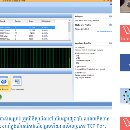
ើប្រាស់សម្រាប់ត្រួតពិនិត្យមើលទៅលើបញ្ហាផ្សេងៗដែលអាចកើតមាន
k នៅក្នុងណិតវើកជាដើម ព្រមទាំងអាចមើលប្រភេទ TCP Port