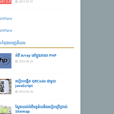
2017-07-01
បទកំពុងពេញនិយម
អំពី Array នៅ​​ក្នុង​ភា​សា PHP
2016-06-25
របៀប​បង្កើត​ QRCode ជាមួយ
JavaScript
2016-06-26
ស្វែង​យល់​​អំពី​អត្ថន័យ​​និង​របៀប​​ប្រើ​ប្រាស់​
Sitemap