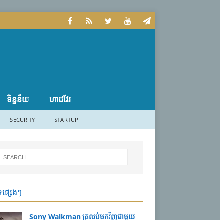
ទិន្នន័យ
ហាដវែរ
SECURITY
STARTUP
ទផ្សេងៗ
Sony Walkman ត្រលប់មកវិញជាមួយ