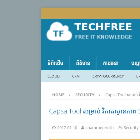
ទំព័រដើម
ព័ត៌មាន
ការរចនា
បណ្
CLOUD
CRM
CRYPTOCURRENCY
E
HOME
SECURITY
Capsa Tool សម្រាប់ 
Capsa Tool សម្រាប់ វិភាគស្ថានភា
2017-01-10
chamroeunrith
Security