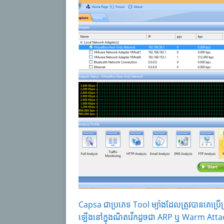
Capsa ជាប្រភេទ Tool ម្យ៉ាងដែលត្រូវបានគេប្រ
ឡើងនៅក្នុងណិតវើកដូចជា ARP ឬ Warm Attac