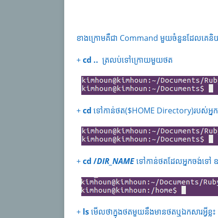
ខាងក្រោមគឺជា Command មួយចំនួនដែលគេនិយមប្រ
+
cd ..
ត្រលប់ទៅក្រោយមួយថត
+
cd
ទៅកាន់ថត($HOME Directory)របស់អ្នកប
+
cd /
DIR_NAME
ទៅកាន់ថតដែលអ្នកចង់ទៅ 
+
ls
មើលថាក្នុងថតមួយនឹងមានថតឬឯកសារអ្វីខ្លះ