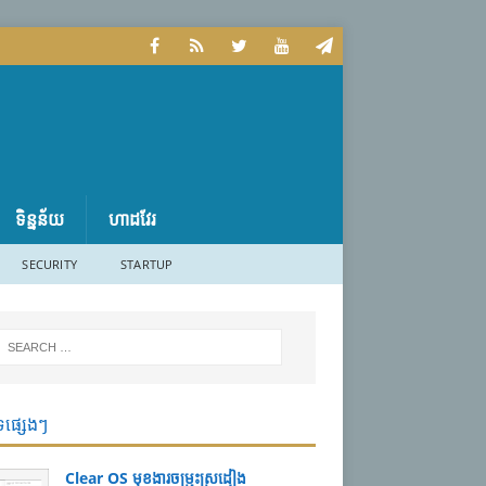
ទិន្នន័យ
ហាដវែរ
SECURITY
STARTUP
ទផ្សេងៗ
Clear OS មុខងារចម្រុះស្រដៀង