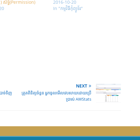
៤) សិទ្ធិ(Permission)
2016-10-20
20
In "កម្មវិធីកុំព្យូទ័រ"
NEXT
បាច់ទិញ
ត្រួតពិនិត្យចំនួន អ្នកចូលមើលវេបសាយដោយប្រើ
ប្រាស់ AWStats