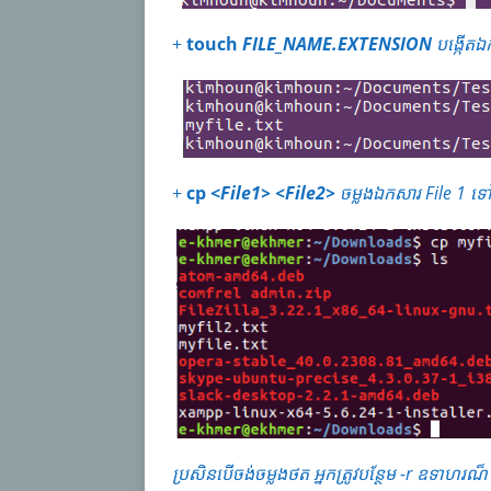
+
touch
FILE_NAME.EXTENSION
បង្កើត
ឯ
+
cp <
File1> <File2>
ចម្លងឯក
សារ File 1 ទ
ប្រសិនបើចង់ចម្លងថត អ្នកត្រូវបន្ថែម -r ឧទាហរណ៏