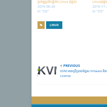
ប្រព័ន្ធ​​ប្រតិបត្តិការ​ Linux (វគ្គ១)
Linux(វគ្គ
2016-06-26
2016-11-
In "OS"
In "OS"
LINUX
PREVIOUS
KVM អាចប្រើប្រាស់ជំនួស Vmware មិន
License