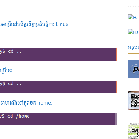
ើនៅលើប្រព័ន្ធប្រតិបត្តិការ Linux
អត្ថ
្រើនេះ
ឧទាហរណ៏ទៅក្នុងថត home: