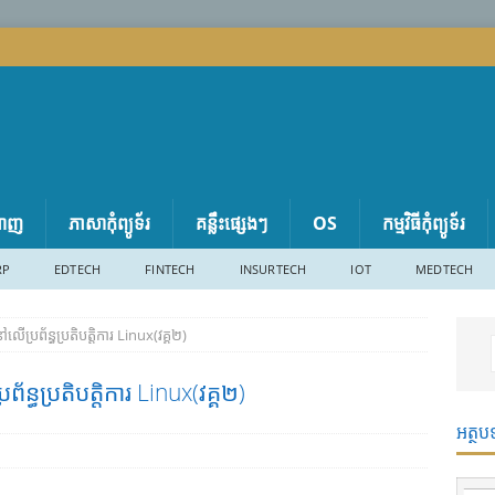
តាញ
ភាសា​កុំព្យូទ័រ
គន្លឹះផ្សេងៗ
OS
កម្មវិធីកុំព្យូទ័រ
RP
EDTECH
FINTECH
INSURTECH
IOT
MEDTECH
​​ប្រព័ន្ធ​​ប្រតិបត្តិការ​ Linux(វគ្គ២)
ន្ធ​​ប្រតិបត្តិការ​ Linux(វគ្គ២)
អត្ថប