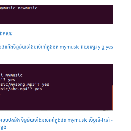
 ឯកសារ
តនិងទិន្នន័យទាំងអស់នៅក្នុងថត mymusic វាយអក្សរ y ឬ yes
បថតនិង ទិន្នន័យទាំងអស់នៅក្នុងថត mymusic.បើប្តូរពី-I ទៅ -
្តង.