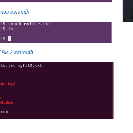
កសារ ឧទាហរណ៏
ៅ File 2 ឧទាហរណ៏