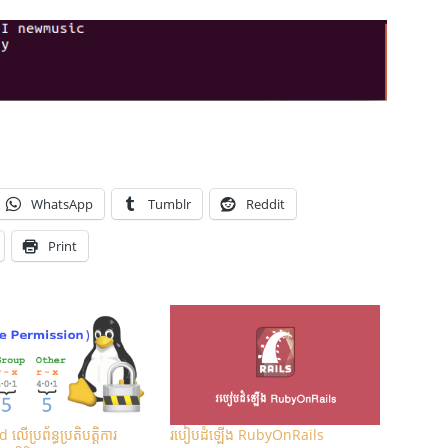
WhatsApp
Tumblr
Reddit
Print
ប្រព័ន្ធ​​ប្រតិបត្តិការ​
របៀបដំឡើង RubyOnRails