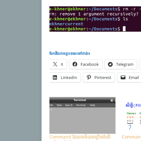
ចែករំលែក​អត្ថបទនេះទៅកាន់៖
X
Facebook
Telegram
LinkedIn
Pinterest
Email
Command ដែល​​គេ​​និយម​​ប្រើ​​នៅ​លើ​​
Command លើ​​