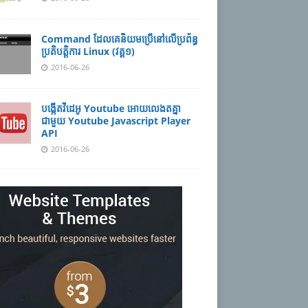
Command ដែល​​គេ​​និយម​​ប្រើ​​នៅ​លើ​​ប្រព័ន្ធ​​
ប្រតិបត្តិការ​ Linux (វគ្គ១)
2016-06-26
បង្កើតវីដេអូ Youtube អោយ​លេងតគ្នា
ជាមួយ Youtube Javascript Player
API
2016-06-26