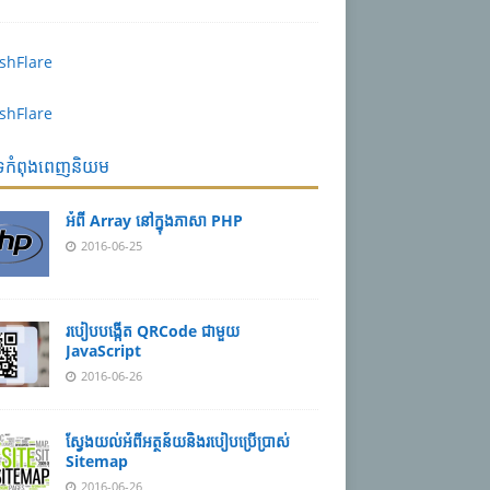
បទកំពុងពេញនិយម
អំពី Array នៅ​​ក្នុង​ភា​សា PHP
2016-06-25
របៀប​បង្កើត​ QRCode ជាមួយ
JavaScript
2016-06-26
ស្វែង​យល់​​អំពី​អត្ថន័យ​​និង​របៀប​​ប្រើ​ប្រាស់​
Sitemap
2016-06-26