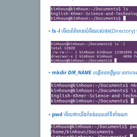
+
ls -l
មើលព័ត៌មានលំអិតរបស់ថត(Directory) 
+
mkdir
DIR_NAME
បង្កើតថតថ្មីមួយ ឧទាហរ
+
pwd
មើលថាយើងកំពង់ឈរនៅទីតាំងណា