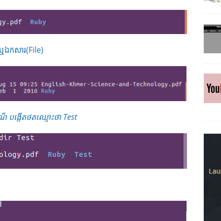
ឬឯកសារ(File)
ណ៏ បង្កើតថតឈ្មោះថា Test