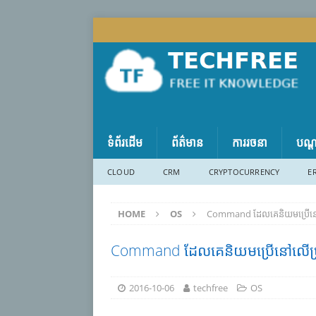
ទំព័រដើម
ព័ត៌មាន
ការរចនា
បណ្
CLOUD
CRM
CRYPTOCURRENCY
E
HOME
OS
Command ដែល​​គេ​​និយម​​ប្រើ​​នៅ​លើ
Command ដែល​​គេ​​និយម​​ប្រើ​​នៅ​លើ​​ប្រព័
2016-10-06
techfree
OS