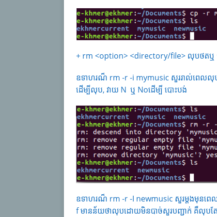
+ rm <option> <directory/file> លុបថតឬ
ឧទាហរណ៏ rm -r -i mymusic សួររាល់ពេលលុបថ
ដើម្បីលុប, វាយ N ឬ Noដើម្បី
បោះបង់
ឧទាហរណ៏ rm -r -I newmusic សួរម្តងមុនពេលលុ
f មានន័យថាលុបដោយមិនបាច់សួរបញ្ជាក់ គឺលុបតែម