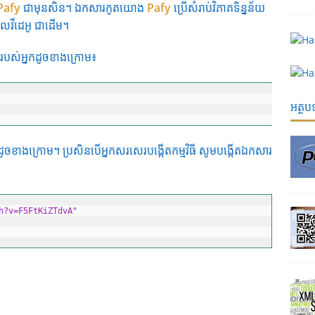
Pafy
ជាមុនសិន។ ឯកសារកូតយោង
Pafy
ប្រើសំរាប់វិភាគទិន្នន័យ
ើលវីដេអូ ជាដើម។
ទ័ររបស់អ្នកដូចខាងក្រោម៖
អត្ថ
ូចខាងក្រោម។ ប្រសិនបើអ្នកសរសេរបង្កើតកម្មវិធី សូមបង្កើតឯកសារ