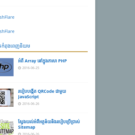
បទកំពុងពេញនិយម
អំពី Array នៅ​​ក្នុង​ភា​សា PHP
2016-06-25
របៀប​បង្កើត​ QRCode ជាមួយ
JavaScript
2016-06-26
ស្វែង​យល់​​អំពី​អត្ថន័យ​​និង​របៀប​​ប្រើ​ប្រាស់​
Sitemap
2016-06-26