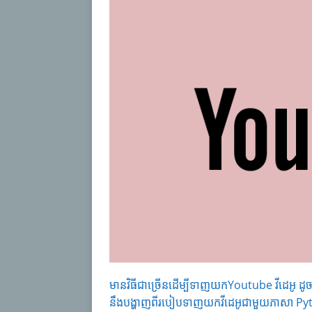
មានវិធីជាច្រើនដើម្បីទាញយកYoutube វីដេអូ ដូចជា
នឹងបង្ហាញពីរបៀបទាញយកវីដេអូជាមួយភាសា Pyth