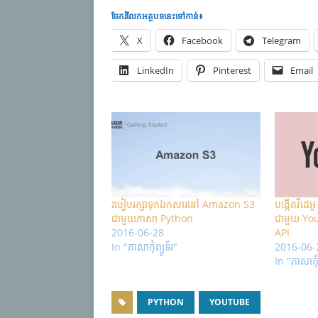
ចែករំលែក​អត្ថបទនេះទៅកាន់៖
X
Facebook
Telegram
LinkedIn
Pinterest
Email
របៀបរក្សាទុកឯកសារនៅ Amazon S3
បង្កើតវីដេ
ជាមួយភាសា Python
ជាមួយ Yo
2016-06-28
API
In "ភាសា​កុំព្យូទ័រ"
2016-06-
In "ភាសា​កុំព
PYTHON
YOUTUBE