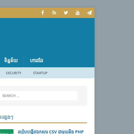
ទិន្នន័យ
ហាដវែរ
SECURITY
STARTUP
ទផ្សេងៗ
របៀបបង្កើតឯកសារ CSV ជាមួយនឹង PHP