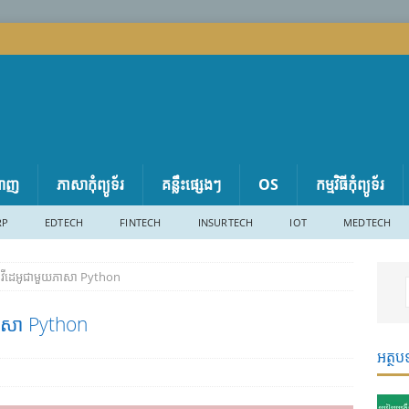
តាញ
ភាសា​កុំព្យូទ័រ
គន្លឹះផ្សេងៗ
OS
កម្មវិធីកុំព្យូទ័រ
RP
EDTECH
FINTECH
INSURTECH
IOT
MEDTECH
វីដេអូជាមួយភាសា​ Python
ាសា​ Python
អត្ថប