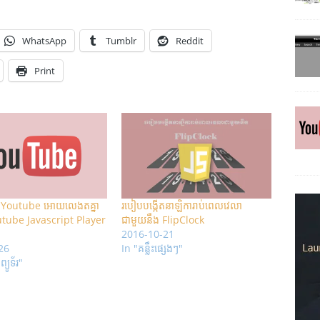
WhatsApp
Tumblr
Reddit
Print
អូ Youtube អោយ​លេងតគ្នា
របៀបបង្កើតនាឡិការាប់ពេលវេលា
utube Javascript Player
ជាមួយនឹង FlipClock
2016-10-21
26
In "គន្លឹះផ្សេងៗ"
្យូទ័រ"