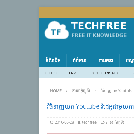
ទំព័រដើម
ព័ត៌មាន
ការរចនា
បណ្
CLOUD
CRM
CRYPTOCURRENCY
E
HOME
ភាសា​កុំព្យូទ័រ
វិធីទាញយក Youtube 
វិធីទាញយក Youtube វីដេអូជាមួយភ
2016-06-28
techfree
ភាសា​កុំព្យូទ័រ