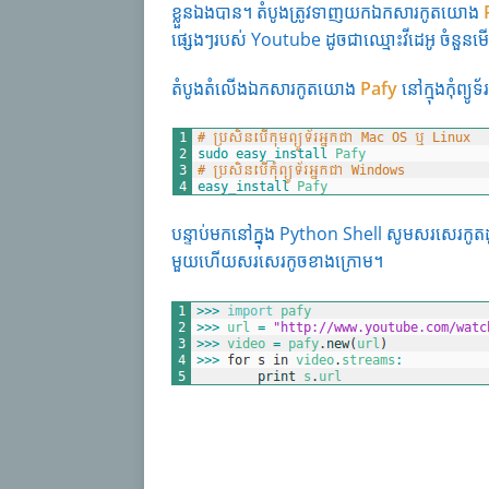
ខ្លួនឯងបាន។ តំបូងត្រូវទាញយកឯកសារកូតយោង
ផ្សេងៗរបស់ Youtube ដូចជាឈ្មោះវីដេអូ ចំនួនម
តំបូងតំលើងឯកសារកូតយោង
Pafy
នៅក្មុងកុំព្យូ
បន្ទាប់មកនៅក្នុង Python Shell សូមសរសេរកូតដ
មួយហើយសរសេរកូចខាងក្រោម។