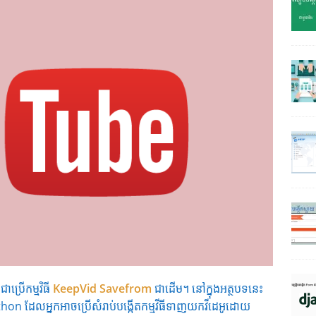
ប្រើកម្មវិធី
KeepVid
Savefrom
ជាដើម។ នៅក្នុងអត្ថបទនេះ
on ដែលអ្នកអាចប្រើសំរាប់បង្កើតកម្មវីធីទាញយកវីដេអូដោយ