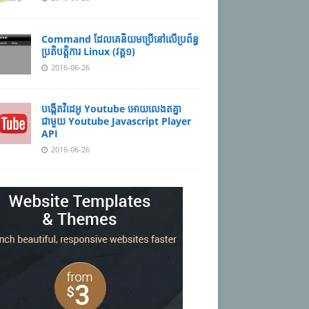
Command ដែល​​គេ​​និយម​​ប្រើ​​នៅ​លើ​​ប្រព័ន្ធ​​
ប្រតិបត្តិការ​ Linux (វគ្គ១)
2016-06-26
បង្កើតវីដេអូ Youtube អោយ​លេងតគ្នា
ជាមួយ Youtube Javascript Player
API
2016-06-26