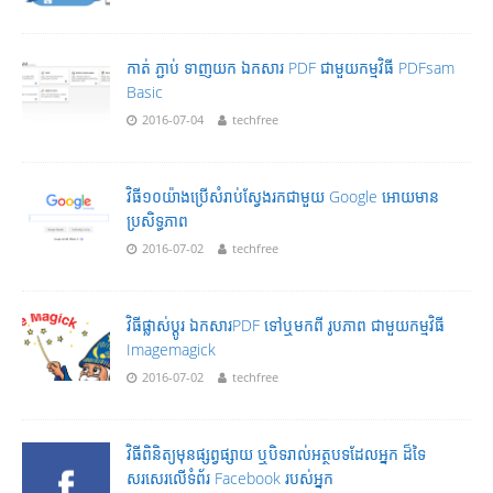
កាត់ ភ្ជាប់ ទាញយក ឯកសារ PDF ជាមួយកម្មវិធី PDFsam
Basic
2016-07-04
techfree
វិធី១០យ៉ាងប្រើសំរាប់ស្វែងរកជាមួយ Google អោយមាន
ប្រសិទ្ធភាព
2016-07-02
techfree
វិធីផ្លាស់ប្តូរ ឯកសារPDF ទៅឬមកពី រូបភាព ជាមួយកម្មវិធី
Imagemagick
2016-07-02
techfree
វិធីពិនិត្យមុនផ្សព្វផ្សាយ ឬបិទរាល់អត្ថបទដែលអ្នក ដ៏ទៃ
សរសេរលើទំព័រ Facebook របស់អ្នក