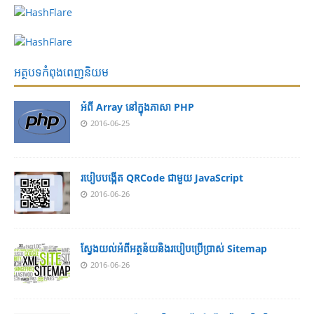
អត្ថបទកំពុងពេញនិយម
អំពី Array នៅ​​ក្នុង​ភា​សា PHP
2016-06-25
របៀប​បង្កើត​ QRCode ជាមួយ JavaScript
2016-06-26
ស្វែង​យល់​​អំពី​អត្ថន័យ​​និង​របៀប​​ប្រើ​ប្រាស់​ Sitemap
2016-06-26