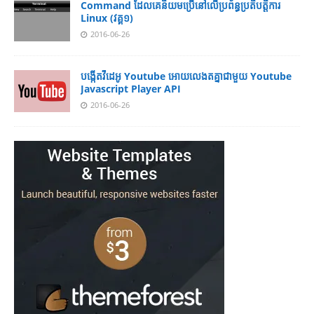
Command ដែល​​គេ​​និយម​​ប្រើ​​នៅ​លើ​​ប្រព័ន្ធ​​ប្រតិបត្តិការ​
Linux (វគ្គ១)
2016-06-26
បង្កើតវីដេអូ Youtube អោយ​លេងតគ្នាជាមួយ Youtube
Javascript Player API
2016-06-26