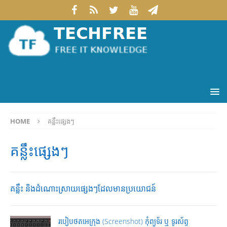
HOME
គន្លឹះផ្សេងៗ
គន្លឹះផ្សេងៗ
គន្លឹះ និង​ដំណោះ​ស្រាយ​ផ្សេង​ៗដែល​មាន​ប្រ​យោជន៍​
របៀបថតអេក្រុង (Screenshot) កុំព្យូទ័រ ឬ ទូរស័ព្ទ