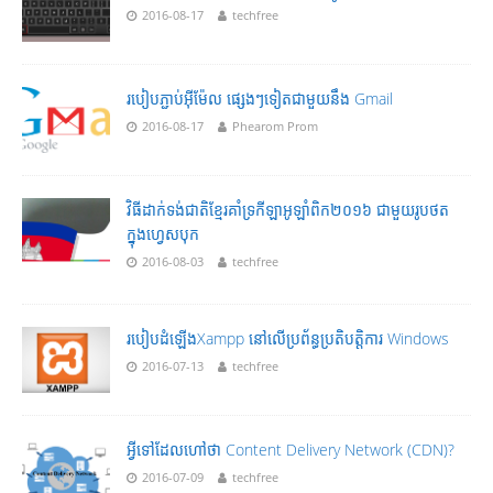
2016-08-17
techfree
របៀបភ្ជាប់អុីម៉ែល ផ្សេងៗទៀតជាមួយនឹង Gmail
2016-08-17
Phearom Prom
វិធីដាក់ទង់ជាតិ​ខ្មែរគាំទ្រកីឡាអូឡាំពិក២០១៦ ជាមួយរូបថត
ក្នុងហ្វេសបុក
2016-08-03
techfree
របៀបដំឡើងXampp នៅលើប្រព័ន្ធប្រតិបត្តិការ Windows
2016-07-13
techfree
អ្វីទៅដែលហៅ​ថា Content Delivery Network (CDN)?
2016-07-09
techfree