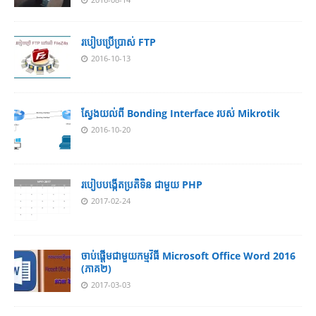
របៀបប្រើប្រាស់ FTP
2016-10-13
ស្វែងយល់ពី Bonding Interface របស់ Mikrotik
2016-10-20
របៀបបង្កើតប្រតិទិន ជាមួយ PHP
2017-02-24
ចាប់ផ្តើមជាមួយកម្មវិធី Microsoft Office Word 2016
(ភាគ២)
2017-03-03