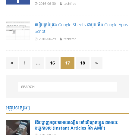
2016-06-30
techfree
របៀបគ្រប់គ្រង Google Sheets ជាមួយនឹង Google Apps
Script
2016-06-29
techfree
«
1
…
16
17
18
»
អត្ថបទផ្សេងៗ
វិធីបង្ហាញអត្ថបទ​អោយលឿន នៅលើ​ស្មាតហ្វូន តាមរយៈ
បច្ចេកទេស (Instant Articles និង AMP)
2016-08-14