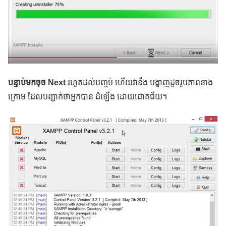
បន្ទាប់មកចុច Next
រហូតដល់បញ្ចប់ ហើយវានឹង បង្ហាញដូចរូបភាពខាង
ក្រោម ដែលបញ្ជាក់ថាអ្នកបាន ដំឡើង ដោយជោគជ័យ។