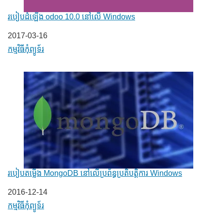
របៀបដំឡើង odoo 10.0 នៅលើ Windows
Date
2017-03-16
In relation to
កម្មវិធីកុំព្យូទ័រ
របៀបតម្លើង MongoDB នៅលើប្រព័ន្ធប្រតិបត្តិការ Windows
Date
2016-12-14
In relation to
កម្មវិធីកុំព្យូទ័រ