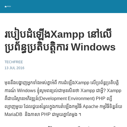
របៀបដំឡើងXampp នៅលើ
ប្រព័ន្ធប្រតិបត្តិការ Windows
TECHFREE
13 JUL 2016
មុននឹងបង្ហាញអ្នកទាំងអស់គ្នាអំពី ការដំឡើងXampp លើប្រព័ន្ធប្រតិបត្តិ
ការណ៍ Windows ខ្ញុំសូមពន្យល់ជាមុនសិនថា Xampp ជាអ្វី? Xampp
គឺជា
បរិស្ថានអភិវឌ្ឍន៍(Development Environment)
PHP ល្បី
ល្បាញមួយ ដែលជួយសំរួលក្នុងការតំឡើងកម្មវិធី Apache កម្មវិធីទិន្នន័យ
MariaDB និងភាសា PHP ជាមួយគ្នាតែម្តង ។