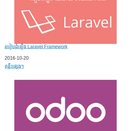
របៀបដំឡើង Laravel Framework
Date
2016-10-20
In relation to
គន្លឹះផ្សេងៗ