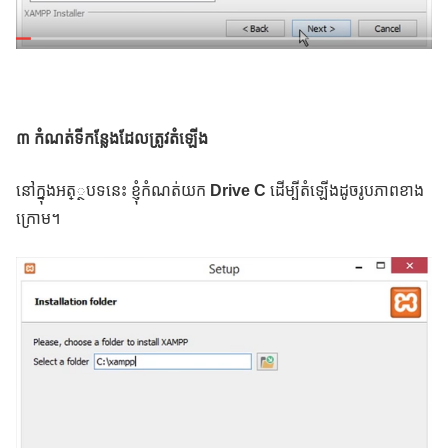
៣ កំណត់ទីកន្លែងដែលត្រូវតំឡើង
នៅក្នុងអត្្ថបទនេះ ខ្ញុំកំណត់យក
Drive C
ដើម្បីតំឡើងដូចរូបភាពខាង
ក្រោម។