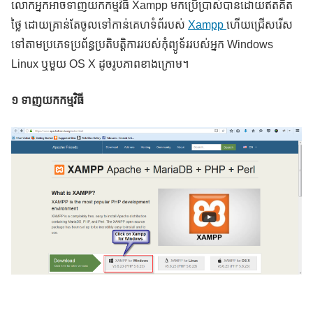
លោកអ្នកអាចទាញយកកម្មវិធី Xampp មកប្រើប្រាស់បានដោយឥតគិត
ថ្លៃ ដោយគ្រាន់តែចូលទៅកាន់គេហទំព័របស់
Xampp
ហើយជ្រើសរើស
ទៅតាមប្រភេទប្រព័ន្ធប្រតិបត្តិការរបស់កុំព្យូទ័ររបស់អ្នក Windows
Linux ឬមួយ OS X ដូចរូបភាពខាងក្រោម។
១ ទាញយកកម្មវិធី