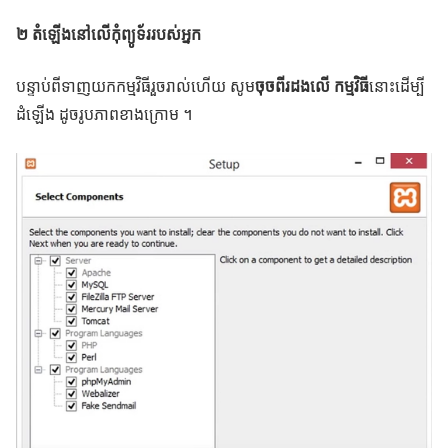
២ តំឡើងនៅលើកុំព្យូទ័ររបស់អ្នក
បន្ទាប់ពីទាញយកកម្មវិធីរួចរាល់ហើយ សូម
ចុចពីរដងលើ កម្មវិធី
នោះដើម្បី
ដំឡើង ដូចរូបភាពខាងក្រោម ។