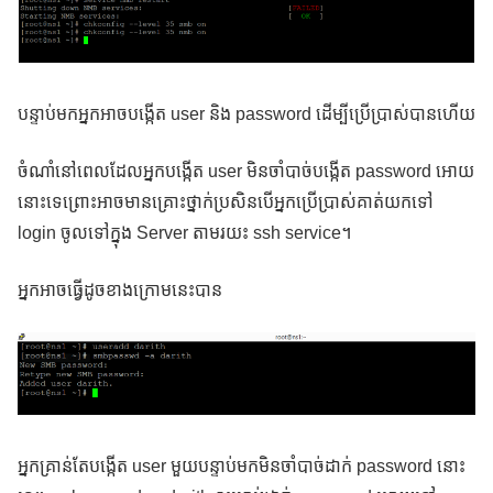
បន្ទាប់មកអ្នកអាចបង្កើត user និង password ដើម្បីប្រើប្រាស់បានហើយ
ចំណាំនៅពេលដែលអ្នកបង្កើត user មិនចាំបាច់បង្កើត password អោយ
នោះទេព្រោះអាចមានគ្រោះថ្នាក់ប្រសិនបើអ្នកប្រើប្រាស់គាត់យកទៅ
login ចូលទៅក្នុង Server តាមរយះ ssh service។
អ្នកអាចធ្វើដូចខាងក្រោមនេះបាន
អ្នកគ្រាន់តែបង្កើត user មួយបន្ទាប់មកមិនចាំបាច់ដាក់ password នោះ