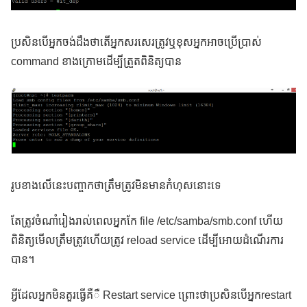
ប្រសិនបើអ្នកចង់ដឹងថាតើអ្នកសរសេរត្រូវឬខុសអ្នកអាចប្រើប្រាស់
command ខាងក្រោមដើម្បីត្រួតពិនិត្យបាន
រូបខាងលើនេះបញ្ចាកថាត្រឹមត្រូវមិនមានកំហុសនោះទេ
តែត្រូវចំណាំរៀងរាល់ពេលអ្នកកែ file /etc/samba/smb.conf ហើយ
ពិនិត្យមើលត្រឹមត្រូវហើយត្រូវ reload service ដើម្បីអោយដំណើរការ
បាន។
អ្វីដែលអ្នកមិនគួរធ្វើគឺឺ Restart service ព្រោះថាប្រសិនបើអ្នកrestart