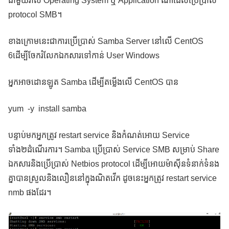
ជាមួយរាល់ Operating System ឬ Application ណាដែលប្រើប្រាស់
protocol SMB។
ខាងក្រោមនេះជាការប្រើប្រាស់ Samba Server នៅលើ CentOS
6ដើម្បីចែករំលែកឯកសារទៅកាន់ User Windows
អ្នកអាចដោនឡូត Samba ដើម្បីតម្លើងលើ CentOS បាន
yum -y install samba
បន្ទាប់មកអ្នកត្រូវ restart service និងកំណត់អោយ Service
ទាំង២ដំណើរការ។ Samba ប្រើប្រាស់ Service SMB សម្រាប់ Share
ឯកសារនិងប្រើប្រាស់ Netbios protocol ដើម្បីអោយម៉ាស៊ីនទំនាក់ទំនង
គ្នាបានស្រួលនិងលឿននៅក្នុងណិតវើក ដូចនេះអ្នកត្រូវ restart service
nmb ផងដែរ។