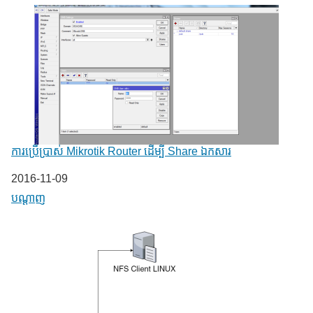
ការប្រើប្រាស់ Mikrotik Router ដើម្បី Share ឯកសារ
Date
2016-11-09
In relation to
បណ្តាញ