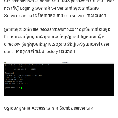
ទេ។ smbpasswd -a darith សម្រាប់ដាក់ password អោយទៅ user
rith ដើម្បី Login ចូលមកកាន់ Server បានតែចូលបានតែតាម
Service samba ទេ មិនអាចចូលតាម ssh service បាននោះទេ។
អ្នកអាចចូលទៅកែ file /etc/samba/smb.conf បន្ទាប់មកនៅខាងចុង
file សរសេរបន្ថែមដូចខាងក្រោមនេះ តែត្រូវប្រាកដថាអ្នកបានបង្កើត
directory ដូចក្នុងរូបខាងក្រោមនេះស្រាប់ និងផ្តល់សិទ្ធអោយទៅ user
darith អាចចូលទៅកាន់ directory នោះបាន។
បន្ទាប់មកអ្នកអាច Access ទៅកាន់ Samba server បាន