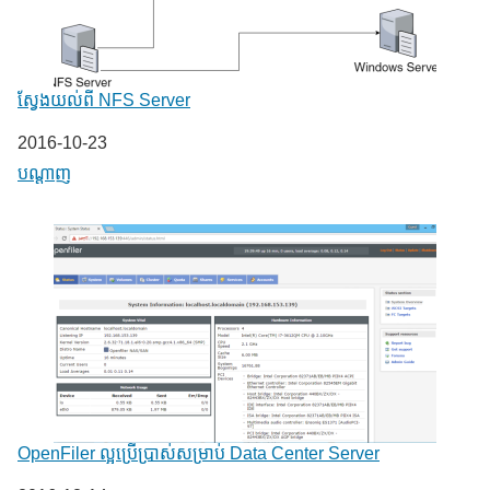
ស្វែងយល់ពី NFS Server
Date
2016-10-23
In relation to
បណ្តាញ
OpenFiler ល្អប្រើប្រាស់សម្រាប់ Data Center Server