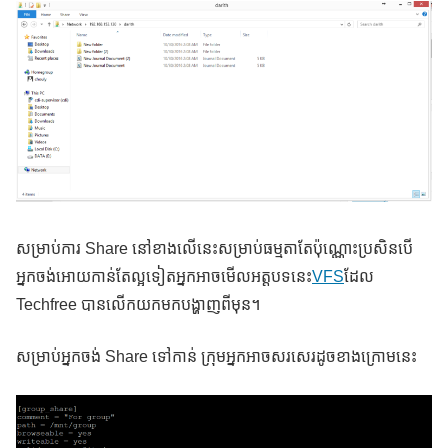
សម្រាប់ការ Share នៅខាងលើនេះសម្រាប់ធម្មតាតែប៉ុណ្ណោះប្រសិនបើ
អ្នកចង់អោយកាន់តែល្អទៀតអ្នកអាចមើលអត្តបទនេះ
VFS
ដែល
Techfree បានលើកយកមកបង្ហាញពីមុន។
សម្រាប់អ្នកចង់ Share ទៅកាន់ ក្រុមអ្នកអាចសរសេរដូចខាងក្រោមនេះ