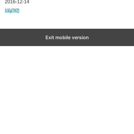
Date
2016-12-14
In relation to
បណ្តាញ
Exit mobile version