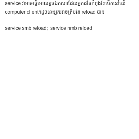
service វាអាចធ្វើអោយខូចឯកសារដែលអ្នកដទៃកំពុងតែបើកនៅលើ
computer client។ដូចនេះអ្នកអាចត្រឹមតែ reload បាន
service smb reload; service nmb reload