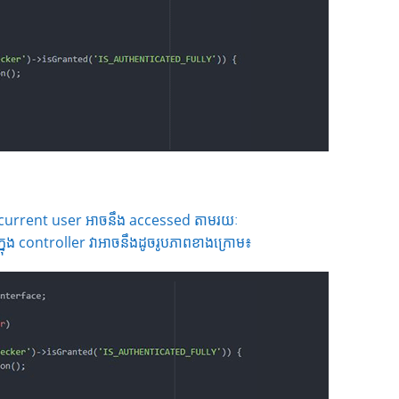
 current user អាចនឹង​ accessed តាមរយៈ
្នុង controller វាអាចនឹងដូចរូបភាពខាងក្រោម៖