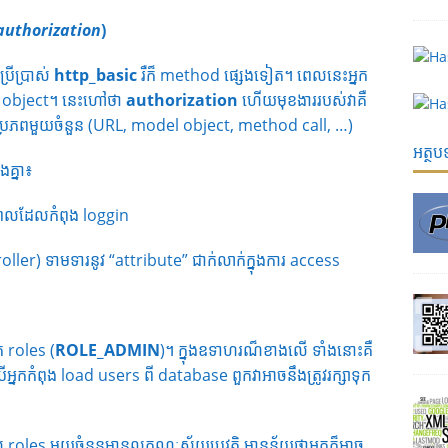
authorization
)
រើប្រាស់
http_basic
រឺក៏ method ផ្សេងទៀត។ ពេលនេះអ្នក
er object។ នេះហៅថា
authorization
ហើយមុខងាររបស់វាគឺ
ប្រភពមួយចំនួន (URL, model object, method call, …)
អត្ថ
គ្នា៖
ពេលដែលកំពុង loggin
roller) ទាមទារនូវ “attribute” ជាក់លាក់ក្នុងការ access
 roles (
ROLE_ADMIN
)។ ក្នុងឧទាហរណ៏ខាងលើ ទាំងនោះគឺ​​
ើអ្នកកំពុង load users ពី database ពួកវាអាចនឹងត្រូវរក្សាទុក
 roles មួយចំនួនមានលក្ខណៈស្វ័យប្រវត្តិ មានន័យថាអ្នកក៏អាច