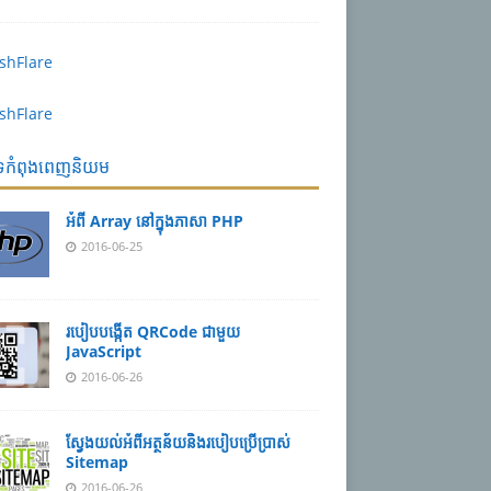
បទកំពុងពេញនិយម
អំពី Array នៅ​​ក្នុង​ភា​សា PHP
2016-06-25
របៀប​បង្កើត​ QRCode ជាមួយ
JavaScript
2016-06-26
ស្វែង​យល់​​អំពី​អត្ថន័យ​​និង​របៀប​​ប្រើ​ប្រាស់​
Sitemap
2016-06-26