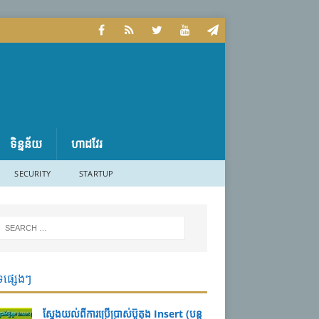
ទិន្នន័យ
ហាដវែរ
SECURITY
STARTUP
ទផ្សេងៗ
ស្វែងយល់ពីការប្រើប្រាស់ប៊ូតុង Insert (បន្ត