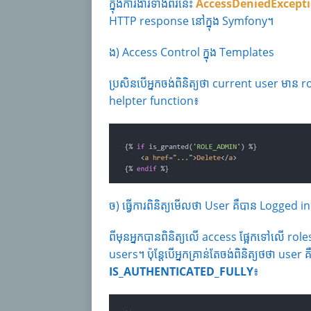
ក្នុងការងារទាំងពីរនេះ
AccessDeniedExcept
HTTP response នៅក្នុង Symfony។
ង) Access Control ក្នុង Templates
ប្រសិនបើអ្នកចង់ពិនិត្យថា current user មាន​ r
helpter function៖
ច) ធ្វើការពិនិត្យមើលថា User គឺបាន Logge
ពីមុនអ្នកបានពិនិត្យលើ access ផ្អែកទៅលើ ro
users។ ប៉ុន្តែបើអ្នកគ្រាន់តែចង់ពិនិត្យថថា user
IS_AUTHENTICATED_FULLY
៖