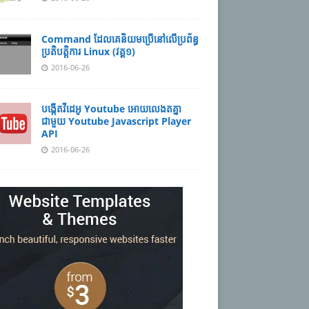
Command ដែល​​គេ​​និយម​​ប្រើ​​នៅ​លើ​​ប្រព័ន្ធ​​
ប្រតិបត្តិការ​ Linux (វគ្គ១)
2016-06-26
បង្កើតវីដេអូ Youtube អោយ​លេងតគ្នា
ជាមួយ Youtube Javascript Player
API
2016-06-26