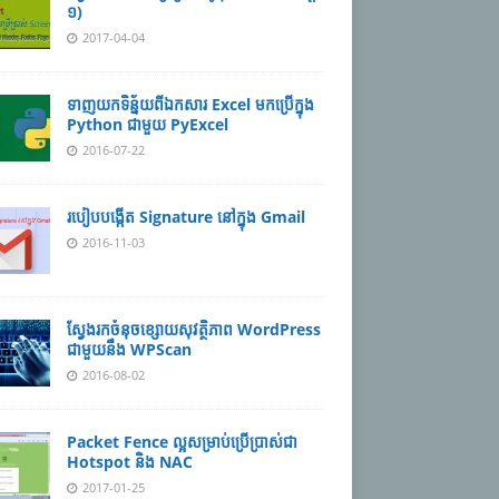
១)
2017-04-04
ទាញយកទិន្ន័យពីឯកសារ Excel មកប្រើក្នុង
Python ជាមួយ PyExcel
2016-07-22
របៀបបង្កើត Signature នៅក្នុង Gmail
2016-11-03
ស្វែងរកចំនុចខ្សោយសុវត្ថិភាព WordPress
ជាមួយនឹង WPScan
2016-08-02
Packet Fence ល្អសម្រាប់ប្រើប្រាស់ជា
Hotspot និង​ NAC
2017-01-25