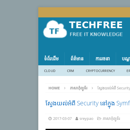
ទំព័រដើម
ព័ត៌មាន
ការរចនា
បណ្
CLOUD
CRM
CRYPTOCURRENCY
E
HOME
ភាសា​កុំព្យូទ័រ
ស្វែងយល់អំពី Securit
ស្វែងយល់អំពី Security នៅក្នុង Symf
2017-03-07
sreypao
ភាសា​កុំព្យូទ័រ