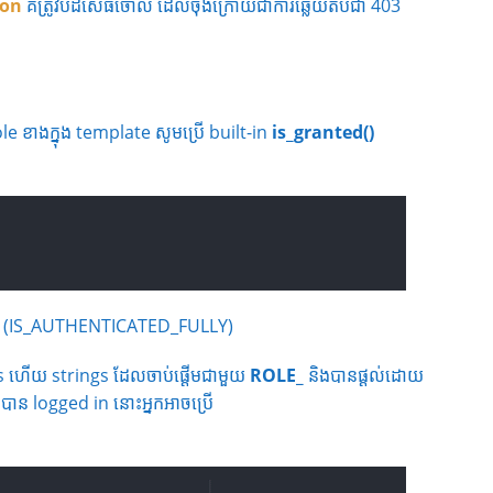
ion
គឺត្រូវបដិសេធចោល ដែលចុងក្រោយជាការឆ្លើយតបជា 403
ole ខាងក្នុង​ template សូមប្រើ built-in
is_granted()
d in (IS_AUTHENTICATED_FULLY)
les ហើយ strings ដែលចាប់ផ្ដើមជាមួយ
ROLE_
និងបានផ្ដល់ដោយ​
 គឺបាន logged in នោះអ្នកអាចប្រើ