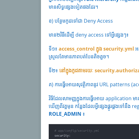
មានសិទ្ធផ្សេងទៀតផងដែរ។
ខ) បន្ថែមកូដទៅជា Deny Access
មាន២វិធីដើម្បី deny access ទៅអ្វីផ្សេងៗ៖
ទី១៖
access_control ក្នុង security.yml
អន
ស្រួលតែមានភាពបត់បែនតិចតួច។
ទី២៖
នៅក្នុងកូដតាមរយៈ
security.authoriz
គ) ការធ្វើអោយសុវត្ថិភាពនូវ URL patterns (a
វិធីដែលសាមញ្ញក្នុងការធ្វើអោយ application ម
ឃើញពីវគ្គមុន កន្លែងដែលអ្វីផ្សេងផ្គូរផ្គងទៅនឹ
ROLE_ADMIN
៖