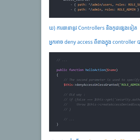
ឃ) ការធានានូវ Controllers និងកូដផ្សេងទៀត
អ្នកអាច deny access ពីខាងក្នុង controller