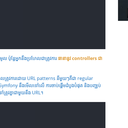
ូល ប៉ុន្តែអ្នកនឹងប្រហែលជាត្រូវការ
ធានានូវ
controllers ជា
ែលត្រូវការដោយ URL patterns នីមួយៗគឺជា regular
។ Symfony នឹងមើលទៅលើ ការចាប់ផ្ដើមដំបូងបំផុត និងបញ្ឈប់
ៅត្រូវគ្នាជាមួយនឹង URL។