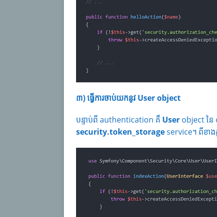
៣) ធ្វើការចាប់យកនូវ
User object
បន្ទាប់ពី authentication គឺ
User
object នៃ
security.token_storage
service។ ពីខាងក