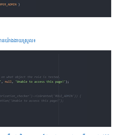
 បានយ៉ាងងាយស្រួល៖