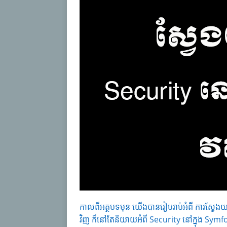
កាលពីអត្ថបទមុន យើងបានរៀបរាប់អំពី ការស្វែ
វិញ ក៏នៅតែនិយាយអំពី Security នៅក្នុង Symfo