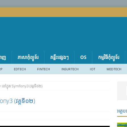
តាញ
ភាសា​កុំព្យូទ័រ
គន្លឹះផ្សេងៗ
OS
កម្មវិធីកុំព្យូទ័រ
RP
EDTECH
FINTECH
INSURTECH
IOT
MEDTECH
y នៅក្នុង Symfony3 (វគ្គទី០២)
ony3 (វគ្គទី០២)
អត្ថប