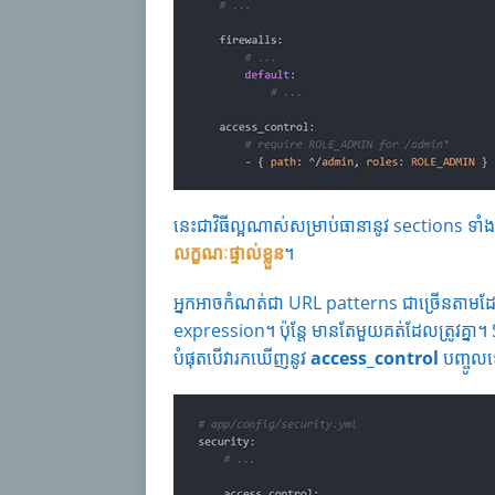
នេះជាវិធីល្អណាស់សម្រាប់ធានានូវ sections ទាំងម
លក្ខណៈផ្ទាល់ខ្លួន
។
អ្នកអាចកំណត់ជា URL patterns ជាច្រើនតាមដ
expression។ ប៉ុន្តែ មានតែមួយគត់ដែលត្រូវគ្នា
បំផុតបើវារកឃើញនូវ
access_control
បញ្ចូលទ