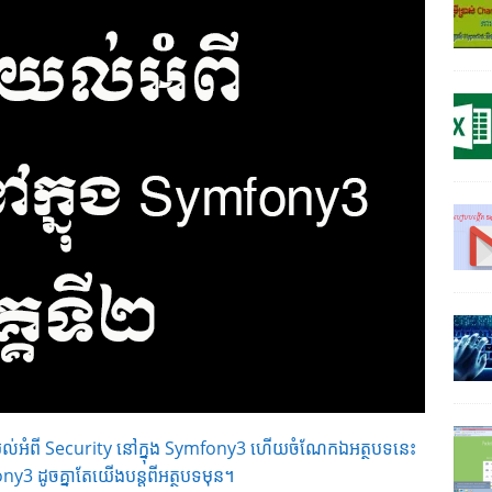
ងយល់អំពី Security នៅក្នុង Symfony3 ហើយចំណែកឯអត្ថបទនេះ
ny3 ដូចគ្នាតែយើងបន្តពីអត្ថបទមុន។