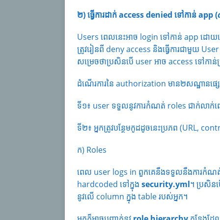
២)​ ធ្វើការដាក់
access denied ទៅកាន់ app (
Users ពេលនេះអាច login ទៅកាន់ app ដោយប្
ត្រូវរៀនពី deny access និងធ្វើការជាមួយ Us
សម្រេចថាប្រសិនបើ user អាច access ទៅកាន់
ដំណើរការនៃ authorization មាន២សណ្ឋានផ្សេង
ទី១៖ user ទទួលនូវការកំណត់ roles ជាក់លាក់
ទី២៖ អ្នកត្រូវបន្ថែមកូដដូចនេះប្រភព (URL, cont
ក) Roles
ពេល user logs in ពួកគេនឹងទទួលនឹងការកំណត់
hardcoded ទៅក្នុង
security.yml
។ ប្រសិនប
នូវលើ column ក្នុង table របស់អ្នក។
អ្នកក៏អាចបញ្ជាក់នូវ
role hierarchy
កន្លែងដែល