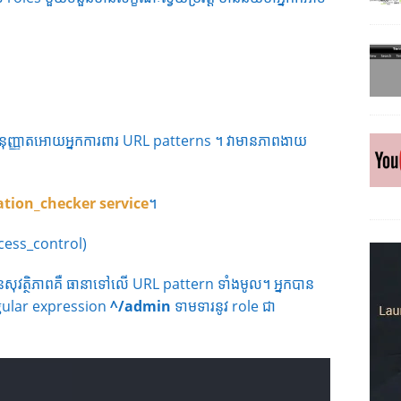
ុញ្ញាតអោយអ្នកការពារ URL patterns ។ វាមានភាពងាយ
ation_checker service
។
ccess_control)
ានសុវត្ថិភាពគឺ ធានាទៅលើ URL pattern ទាំងមូល។ អ្នកបាន
ង regular expression
^/admin
ទាមទារនូវ​ role ជា