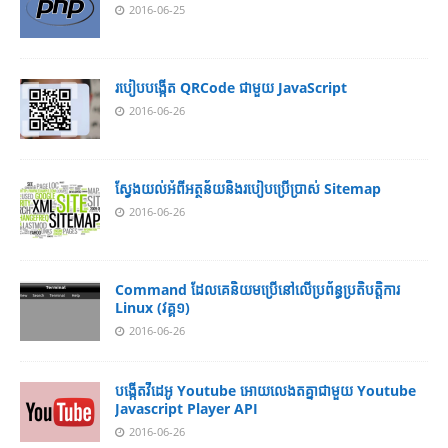
2016-06-25
របៀប​បង្កើត​ QRCode ជាមួយ JavaScript
2016-06-26
ស្វែង​យល់​​អំពី​អត្ថន័យ​​និង​របៀប​​ប្រើ​ប្រាស់​ Sitemap
2016-06-26
Command ដែល​​គេ​​និយម​​ប្រើ​​នៅ​លើ​​ប្រព័ន្ធ​​ប្រតិបត្តិការ​
Linux (វគ្គ១)
2016-06-26
បង្កើតវីដេអូ Youtube អោយ​លេងតគ្នាជាមួយ Youtube
Javascript Player API
2016-06-26