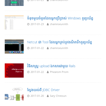
ចំនុចមួយចំនួនដែលអ្នកប្រើប្រាស់ Windows គួរប្រយ័ត្ន
2017-01-23
chamroeunrith
Netcut ជា Tool ដែលអ្នកគ្រប់គ្រងណិតវើកគួរប្រយ័ត្ន
2017-01-22
chamroeunrith
វិធីសាស្រ្ត upload ឯកសារជាមួយ Rails
2017-01-22
Phearom Prom
ស្វែងយល់ពី JDBC Driver
2017-01-20
Sary Chreoun