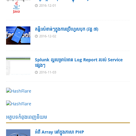
2016-12-01
គន្លឹះសំខាន់ៗក្នុងការប្រើហ្វេសបុក (វគ្គ ៧)
2016-12-02
Splunk ល្អសម្រាប់អាន Log Report របស់ Service
ផ្សេងៗ
2016-11-03
អត្ថបទកំពុងពេញនិយម
អំពី Array នៅ​​ក្នុង​ភា​សា PHP