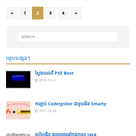
«
1
2
3
4
»
អត្ថបទផ្សេងៗ
ស្វែងយល់ពី PXE Boot
2016-10-21
ការភ្ជាប់ CodeIgniter ជាមួយនឹង Smarty
2017-10-28
របៀបង្កើត ធាតុអថេរនៅក្នុងភាសា Java