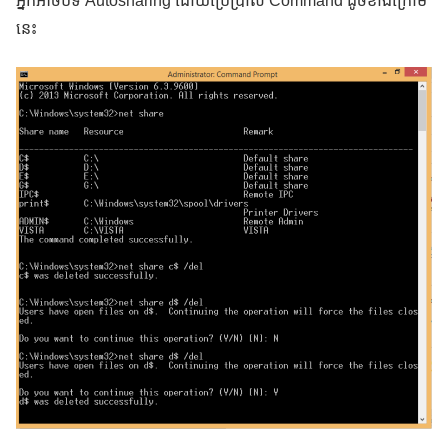
អ្នកអាចបិទ Autosharing ដោយប្រើប្រាស់ Command ដូចខាងក្រោម
នេះ