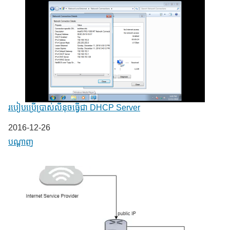
របៀបប្រើប្រាស់លីនុចធ្វើជា DHCP Server
Date
2016-12-26
In relation to
បណ្តាញ