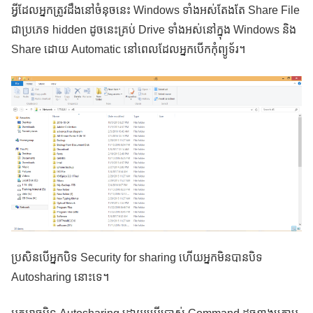
អ្វីដែលអ្នកត្រូវដឹងនៅចំនុចនេះ Windows ទាំងអស់តែងតែ Share File
ជាប្រភេទ hidden ដូចនេះគ្រប់ Drive ទាំងអស់នៅក្នុង Windows និង
Share ដោយ Automatic នៅពេលដែលអ្នកបើកកុំព្យូទ័រ។
ប្រសិនបើអ្នកបិទ Security for sharing ហើយអ្នកមិនបានបិទ
Autosharing នោះទេ។