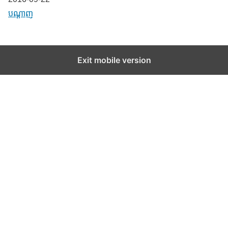
In relation to
បណ្តាញ
Exit mobile version