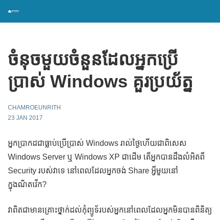
ចំនុចមួយចំនួនដែលអ្នកប្រើ
ប្រាស់ Windows គួរប្រយ័ត្ន
CHAMROEUNRITH
23 JAN 2017
អ្នកប្រាកដជាធ្លាប់ប្រើប្រាស់ Windows រាល់ថ្ងៃហើយជាពិសេស
Windows Server ឬ Windows XP ជាដើម តើអ្នកបានដឹងលំអិតពី
Security របស់វាទេ នៅពេលដែលអ្នកចង់ Share អ្វីមួយនៅ
ក្នុងណិតវើក?
វាពិតជាមានគ្រោះថ្នាក់ដល់កុំព្យូទ័របស់អ្នកនៅពេលដែលអ្នកមិនបានពិនិត្យ