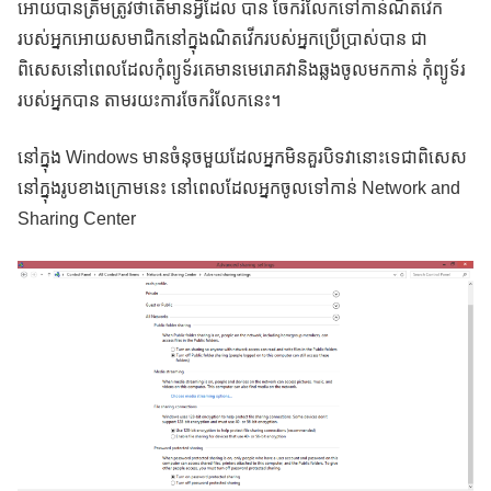
អោយបានត្រឹមត្រូវថាតើមានអ្វីដែល បាន ចែករំលែកទៅកាន់ណិតវើក
របស់អ្នកអោយសមាជិកនៅក្នុងណិតវើករបស់អ្នកប្រើប្រាស់បាន ជា
ពិសេសនៅពេលដែលកុំព្យូទ័រគេមានមេរោគវានិងឆ្លងចូលមកកាន់ កុំព្យូទ័រ
របស់អ្នកបាន តាមរយះការចែករំលែកនេះ។
នៅក្នុង Windows មានចំនុចមួយដែលអ្នកមិនគួរបិទវានោះទេជាពិសេស
នៅក្នុងរូបខាងក្រោមនេះ នៅពេលដែលអ្នកចូលទៅកាន់ Network and
Sharing Center