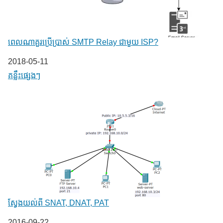
ពេលណាគួរប្រើប្រាស់ SMTP Relay ជាមួយ ISP?
Date
2018-05-11
In relation to
គន្លឹះផ្សេងៗ
ស្វែងយល់ពី SNAT, DNAT, PAT
Date
2016-09-22