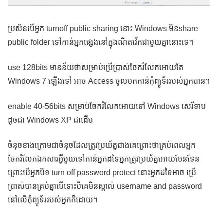
ប្រសិនបើអ្នក turnoff public sharing នោះ Windows មិនshare
public folder ទៅកាន់អ្នកផ្សេងនៅក្នុងណិតវើកជាមួយគ្នានោះទេ។
use 128bits មានន័យថាសម្រាប់ប្រើប្រាស់ចែករំលែកអោយតែ
Windows 7 ឡើងទៅ អាច Access ចូលមកកាន់កុំព្យូទ័ររបស់អ្នកបាន។
enable 40-56bits សម្រាប់ចែករំលែកអោយទៅ Windows សេរីទាប
ដូចជា Windows XP ជាដើម
ចំនុចខាងក្រោមជាចំនុចដែលត្រូវប្រយ័ត្នជាងគេព្រោះថាគ្រប់ពេលអ្នក
ចែករំលែកឯកសារអ្វីមួយទៅកាន់អ្នកដទៃអ្នកត្រូវប្រយ័ត្នអោយមែនទែន
ព្រោះបើអ្នកបិទ turn off password protect នោះអ្នកដទៃអាច ប្រើ
ប្រាស់បានគ្រប់គ្នាបើទោះបីគេមិនស្គាល់ username and password
នៅលើកុំព្យូទ័ររបស់អ្នកក៏ដោយ។