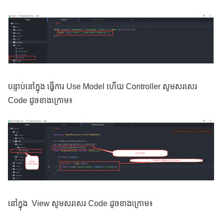
បន្ទាប់នៅក្នុង ធ្វើការ Use Model ហើយ Controller សូមសរសេរ
Code ដូចខាងក្រោម៖
នៅក្នុង View សូមសរសេរ Code ដូចខាងក្រោម៖