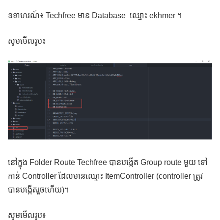
ឧទាហរណ៍៖ Techfree មាន Database ឈ្មោះ ekhmer ។
សូមមើលរូប៖
នៅក្នុង Folder Route Techfree បានបង្កើត Group route មួយ​ ទៅ
កាន់ Controller ដែលមានឈ្មោះ ItemController (controller ត្រូវ
បានបង្កើតរួចហើយ)។
សូមមើលរូប៖​