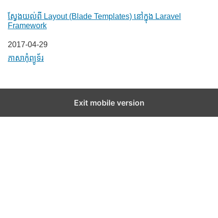
ស្វែងយល់ពី Layout (Blade Templates) នៅក្នុង Laravel
Framework
Date
2017-04-29
In relation to
ភាសា​កុំព្យូទ័រ
Exit mobile version