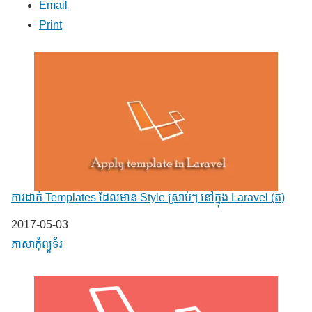
Email
Print
ការដាក់ Templates ដែលមាន Style ស្រាប់ៗ នៅក្នុង​ Laravel (ត)
Date
2017-05-03
In relation to
ភាសា​កុំព្យូទ័រ