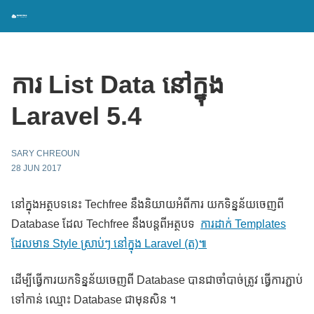
ការ​ List Data នៅក្នុង
Laravel 5.4
SARY CHREOUN
28 JUN 2017
នៅក្នុងអត្ថបទនេះ Techfree នឹងនិយាយអំពីការ យកទិន្នន័យចេញពី
Database ដែល Techfree នឹងបន្តពីអត្ថបទ
ការដាក់ Templates
ដែលមាន Style ស្រាប់ៗ នៅក្នុង​ Laravel (ត)៕
ដើម្បីធ្វើការយកទិន្នន័យចេញពី Database បានជាចាំបាច់ត្រូវ ធ្វើការភ្ជាប់
ទៅកាន់ ឈ្មោះ Database ជាមុនសិន ។