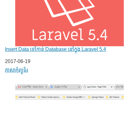
Insert Data ទៅកាន់ Database នៅក្នុង Laravel 5.4
Date
2017-06-19
In relation to
ភាសា​កុំព្យូទ័រ