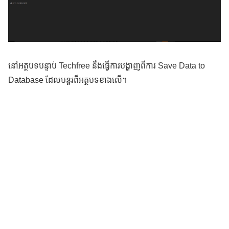
នៅអត្ថបទបន្ទាប់ Techfree នឹងធ្វើការបង្ហាញពីការ Save Data to
Database ដែលបន្តរពីអត្ថបទខាងលើ។