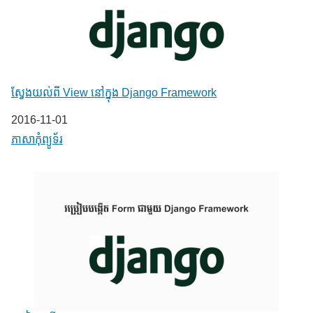
ស្វែងយល់ពី View នៅក្នុង Django Framework
Date
2016-11-01
In relation to
ភាសា​កុំព្យូទ័រ