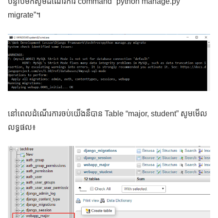
បន្ទាប់មកសូមដំណើរការ command “python manage.py
migrate”។
នៅពេលដំណើរការចប់យើងនឹបាន Table “major, student” សូមមើល
លទ្ធផល៖