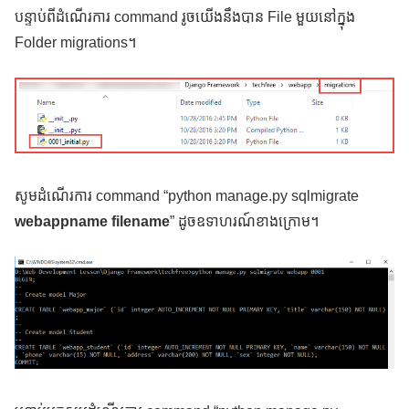
បន្ទាប់ពីដំណើរការ command រូចយើងនឹងបាន File មួយនៅក្នុង
Folder migrations។
សូមដំណើរការ command “python manage.py sqlmigrate
webappname filename
” ដូចឧទាហរណ៍ខាងក្រោម។