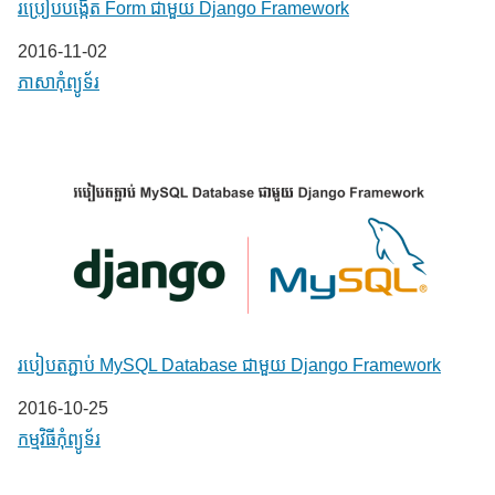
រប្រៀបបង្កើត Form ជាមួយ Django Framework
Date
2016-11-02
In relation to
ភាសា​កុំព្យូទ័រ
របៀបតភ្ជាប់ MySQL Database ជាមួយ Django Framework
Date
2016-10-25
In relation to
កម្មវិធីកុំព្យូទ័រ