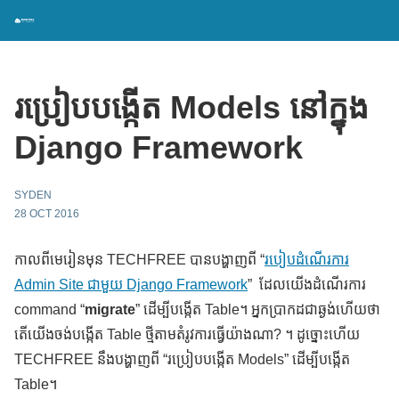
រប្រៀបបង្កើត Models នៅក្នុង
Django Framework
SYDEN
28 OCT 2016
កាលពីមេរៀនមុន TECHFREE បានបង្ហាញពី “
របៀបដំណើរការ
Admin Site ជាមួយ Django Framework
” ដែលយើងដំណើរការ
command “
migrate
” ដើម្បីបង្កើត Table។ អ្នកប្រាកដជាឆ្ងង់ហើយថា
តើយើងចង់បង្កើត Table ថ្មីតាមតំរូវការធ្វើយ៉ាងណា? ។ ដូច្នោះហើយ
TECHFREE នឹងបង្ហាញពី “រប្រៀបបង្កើត Models” ដើម្បីបង្កើត
Table។