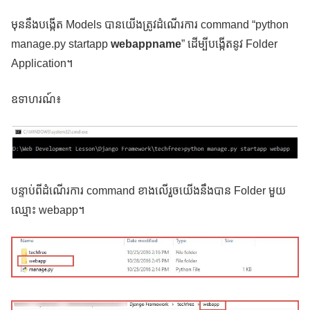
មុននឹងបង្កើត Models បានយើងត្រូវដំណើរការ command “python
manage.py startapp
webappname
” ដើម្បីបង្កើតនូវ Folder
Application។
ឧទាហរណ៍៖
បន្ទាប់ពីដំណើរការ command ខាងលើរួចយើងនឹងបាន Folder មួយ
ឈ្មោះ webapp។