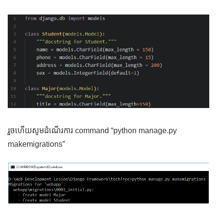
រួចហើយសូមដំណើរការ command “python manage.py
makemigrations”