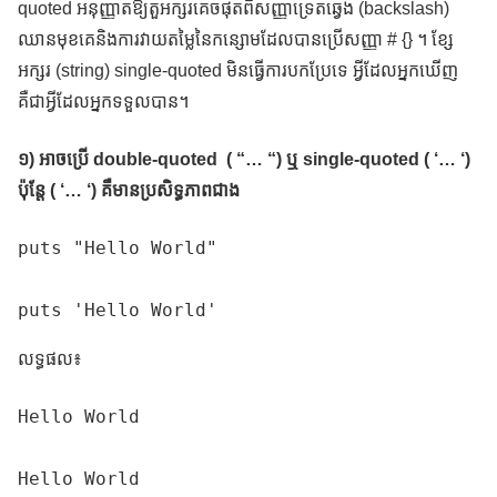
quoted អនុញ្ញាតឱ្យតួអក្សរគេចផុតពីសញ្ញាទ្រេតឆ្វេង (backslash)
ឈានមុខគេនិងការវាយតម្លៃនៃកន្សោមដែលបានប្រើសញ្ញា # {} ។ ខ្សែ
អក្សរ (string) single-quoted មិនធ្វើការបកប្រែទេ អ្វីដែលអ្នកឃើញ
គឺជាអ្វីដែលអ្នកទទួលបាន។
១) អាចប្រើ double-quoted ( “… “) ឬ single-quoted ( ‘… ‘)
ប៉ុន្តែ ( ‘… ‘) គឺមានប្រសិទ្ធភាពជាង
puts "Hello World"

puts 'Hello World'
លទ្ធផល៖
Hello World

Hello World
