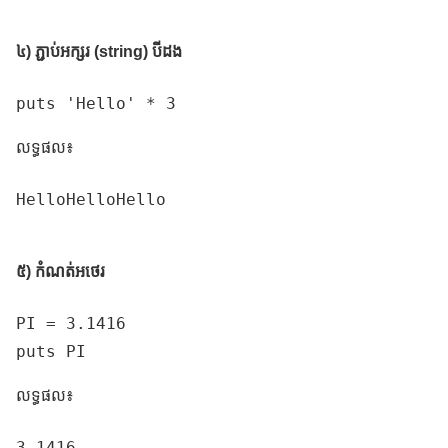
៤) ភ្ជាប់អក្សរ (string) បីដង
puts 'Hello' * 3
លទ្ធផល៖
HelloHelloHello

៥) កំណត់អថេរ
PI = 3.1416

puts PI
លទ្ធផល៖
3.1416