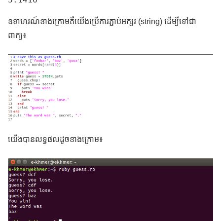
ឧទាហរណ៍ខាងក្រោមគឺយើងប្រើការភ្ជាប់អក្សរ (string) ដើម្បីទៅជា
ពាក្យ៖
យើងបានលទ្ធផលដូចខាងក្រោម៖