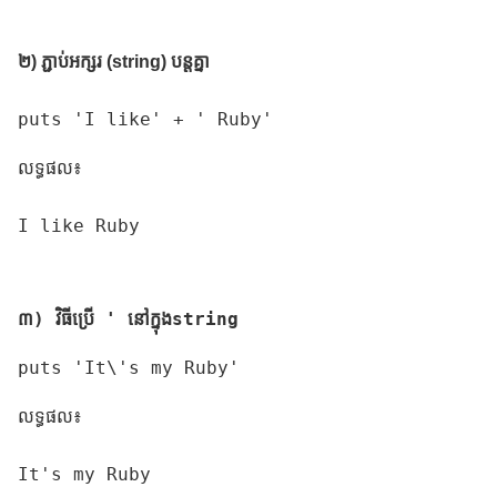
២) ភ្ជាប់អក្សរ (string) បន្តគ្នា
puts 'I like' + ' Ruby'
លទ្ធផល៖
I like Ruby

៣) វិធីប្រើ ' នៅក្នុងstring
puts 'It\'s my Ruby'
លទ្ធផល៖
It's my Ruby
