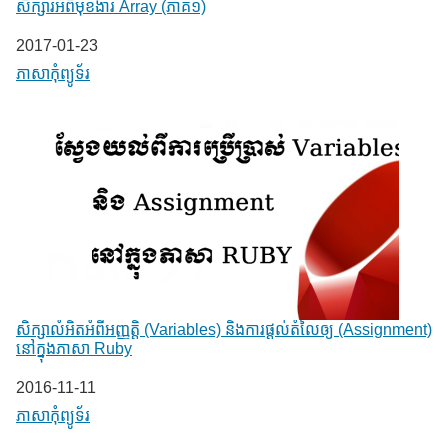
សិក្សារអំពីមុខងារ Array (ភាគ១)
Date
2017-01-23
In relation to
ភាសា​កុំព្យូទ័រ
សិក្សាលំអិតអំពីអញ្ញត្តិ (Variables) និងការផ្តល់តំលៃឲ្យ (Assignment)
នៅក្នុងភាសា Ruby
Date
2016-11-11
In relation to
ភាសា​កុំព្យូទ័រ