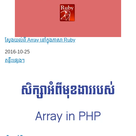
ស្វែងយល់ពី Array នៅក្នុងភាសា Ruby
Date
2016-10-25
In relation to
គន្លឹះផ្សេងៗ