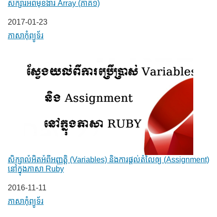
សិក្សារអំពីមុខងារ Array (ភាគ១)
Date
2017-01-23
In relation to
ភាសា​កុំព្យូទ័រ
សិក្សាលំអិតអំពីអញ្ញត្តិ (Variables) និងការផ្តល់តំលៃឲ្យ (Assignment)
នៅក្នុងភាសា Ruby
Date
2016-11-11
In relation to
ភាសា​កុំព្យូទ័រ