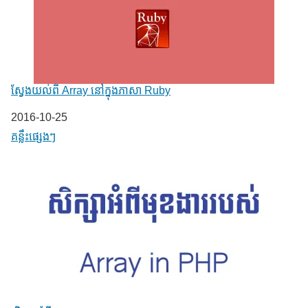
ស្វែងយល់ពី Array នៅក្នុងភាសា Ruby
Date
2016-10-25
In relation to
គន្លឹះផ្សេងៗ