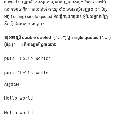
quoted អនុញ្ញាតឱ្យតួអក្សរគេចផុតពីសញ្ញាទ្រេតឆ្វេង (backslash)
ឈានមុខគេនិងការវាយតម្លៃនៃកន្សោមដែលបានប្រើសញ្ញា # {} ។ ខ្សែ
អក្សរ (string) single-quoted មិនធ្វើការបកប្រែទេ អ្វីដែលអ្នកឃើញ
គឺជាអ្វីដែលអ្នកទទួលបាន។
១) អាចប្រើ double-quoted ( “… “) ឬ single-quoted ( ‘… ‘)
ប៉ុន្តែ ( ‘… ‘) គឺមានប្រសិទ្ធភាពជាង
puts "Hello World"

puts 'Hello World'
លទ្ធផល៖
Hello World

Hello World
