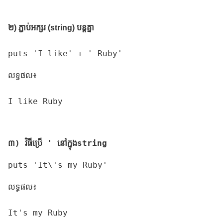
២) ភ្ជាប់អក្សរ (string) បន្តគ្នា
puts 'I like' + ' Ruby'
លទ្ធផល៖
I like Ruby

៣) វិធីប្រើ ' នៅក្នុងstring
puts 'It\'s my Ruby'
លទ្ធផល៖
It's my Ruby
