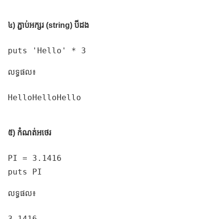
៤) ភ្ជាប់អក្សរ (string) បីដង
puts 'Hello' * 3
លទ្ធផល៖
HelloHelloHello

៥) កំណត់អថេរ
PI = 3.1416

puts PI
លទ្ធផល៖
3.1416