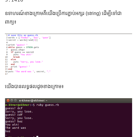
ឧទាហរណ៍ខាងក្រោមគឺយើងប្រើការភ្ជាប់អក្សរ (string) ដើម្បីទៅជា
ពាក្យ៖
យើងបានលទ្ធផលដូចខាងក្រោម៖