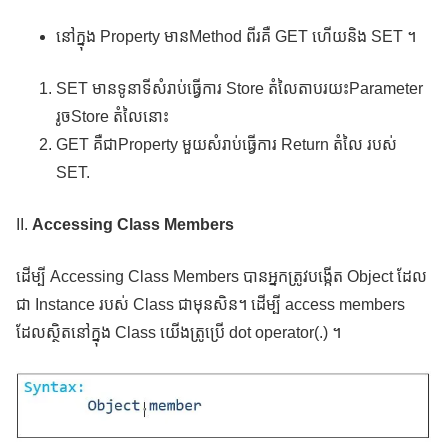
នៅក្នុង Property មាន​Method ពីរគឺ GET ហើយនិង​ SET ។
SET មានទូនាទីសំរាប់ធ្វើការ Store តំលៃតាបរយះParameter
រូចStore តំលៃនោះ
GET គឺជាProperty មួយសំរាប់ធ្វើការ Return តំលៃ របស់
SET.
II.
Accessing Class Members
ដើម្បី Accessing Class Members បានអ្នកត្រូវបង្កើត Object ដែល
ជា Instance របស់ Class ជាមុនសិន។ ដើម្បី access members
ដែលស្ថិតនៅក្នុង Class យើងត្រូប្រើ dot operator(.)​ ។