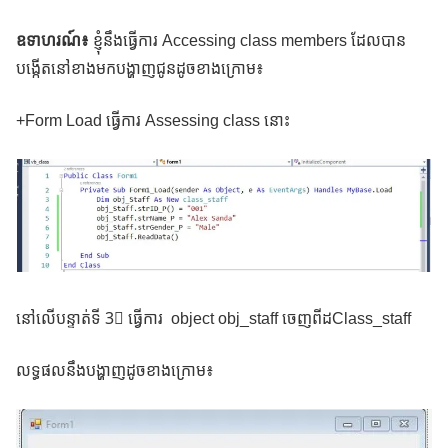
ឧទាហរណ៍៖
ខ្ញុំនឹងធ្វើការ​ Accessing class members ដែលបាន
បង្កើតនៅខាងមកបង្ហាញជូនដូចខាងក្រោម៖
+Form Load ធ្វើការ Assessing class នោះ
នៅលើបន្ទាត់ទី 3ៈ ធ្វើការ​ object obj_staff ចេញពីដClass_staff
លទ្ធផលនឹងបង្ហាញដូចខាងក្រោម៖