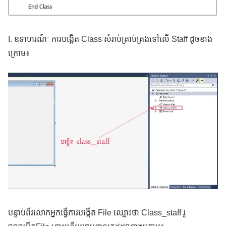
I. ឧទាហរណ៍ៈ ការបង្កើត Class សំរាប់គ្រាប់គ្រងទៅលើ Staff ដូចខាង
ក្រោម៖
បន្ទាប់ពីរលោកអ្នកធ្វើការបង្កើត File ឈ្មោះថា Class_staff រូ