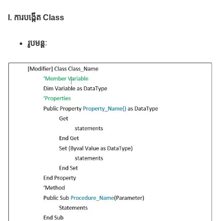
I. ការបង្កើត Class
រូបមន្តៈ