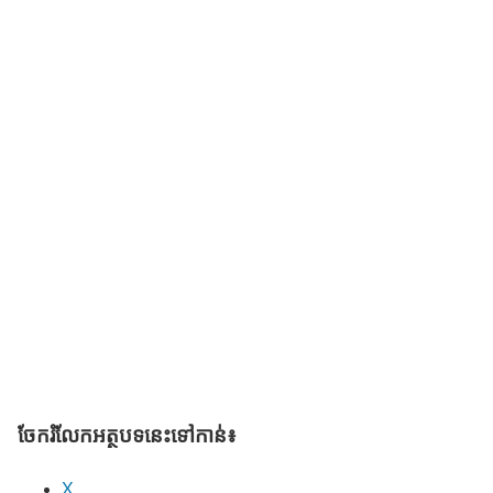
ចែករំលែក​អត្ថបទនេះទៅកាន់៖
X