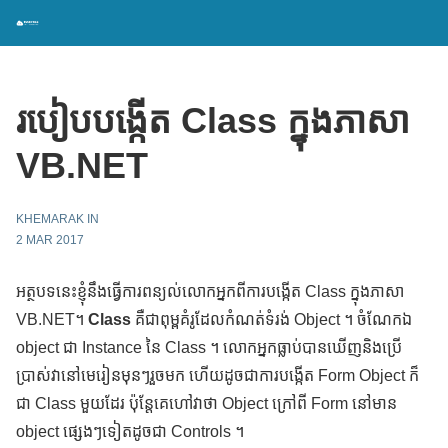
របៀបបង្កើត Class ក្នុងភាសា
VB.NET
KHEMARAK IN
2 MAR 2017
អត្ថបទនេះខ្ញុំនឹងធ្វើការពន្យល់លោកអ្នកពីការបង្កើត Class ក្នុងភាសា
VB.NET។
Class
គឺជាពុម្ពគំរូដែលកំណត់ទំរង់ Object ។ ចំណែកឯ
object ជា Instance នៃ Class ។ លោកអ្នកធ្លាប់បានឃើញនិងប្រើ
ប្រាស់វានៅមេរៀនមុនៗរួចមក ហើយដូចជាការបង្កើត Form Object ក៏
ជា Class មួយដែរ ប៉ុន្តែគេហៅវាថា Object ក្រៅពី Form នៅមាន
object ផ្សេងៗទៀតដូចជា Controls ។