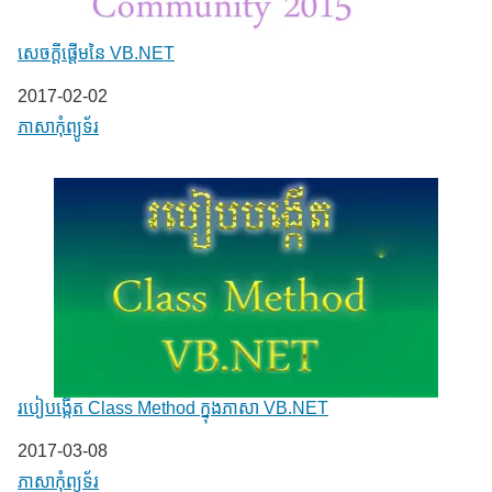
សេចក្តីផ្តើមនៃ VB.NET
Date
2017-02-02
In relation to
ភាសា​កុំព្យូទ័រ
របៀបង្កើត Class Method​ ក្នុងភាសា VB.NET
Date
2017-03-08
In relation to
ភាសា​កុំព្យូទ័រ