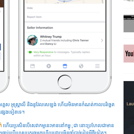
ង់គ្លេស អូស្រ្តាលី និងនូវែលសេឡង់ ហើយមិនមានកំណត់កាលបរិច្ឆេត
សផ្សេងទៀតទេ។
់
ហើយប្រសិនបើសេវាកម្មនេះមាននៅកម្ពុុជា នោះប្រហែលជាមាន
ធ្លាប់ប្រើហ្វេសបុករួចមកហើយដោយមិនចាំបាច់រៀនអ្វីថ្មីទៀត។