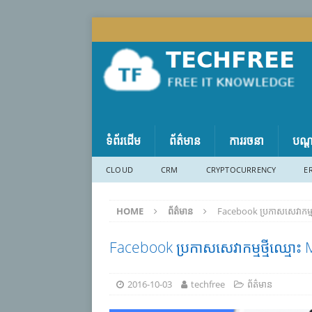
ទំព័រដើម
ព័ត៌មាន
ការរចនា
បណ្
CLOUD
CRM
CRYPTOCURRENCY
E
HOME
ព័ត៌មាន
Facebook ប្រកាសសេវាកម្ម
Facebook ប្រកាសសេវាកម្មថ្មីឈ្មោះ
2016-10-03
techfree
ព័ត៌មាន