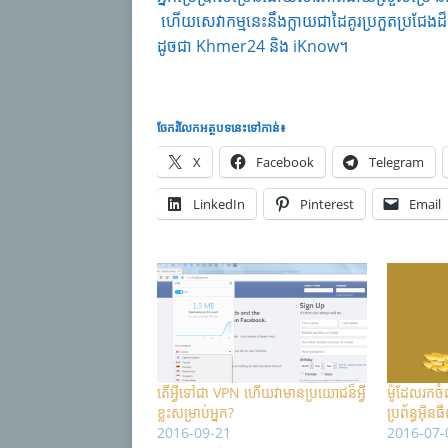
ហើយសេវាកម្មនេះនឹងក្លាយជាដៃគូរប្រកួតប្រជែងដ៏
ដូចជា Khmer24 និង iKnow។
ចែករំលែក​អត្ថបទនេះទៅកាន់៖
X
Facebook
Telegram
LinkedIn
Pinterest
Email
តើអ្វីទៅជា VPN ហើយវាមានប្រយោជន៏អ្វី
ម៉ូដែលរក
ខ្លះសម្រាប់អ្នក?
ប្រព័ន្ធអុីន
2016-09-21
2016-07-