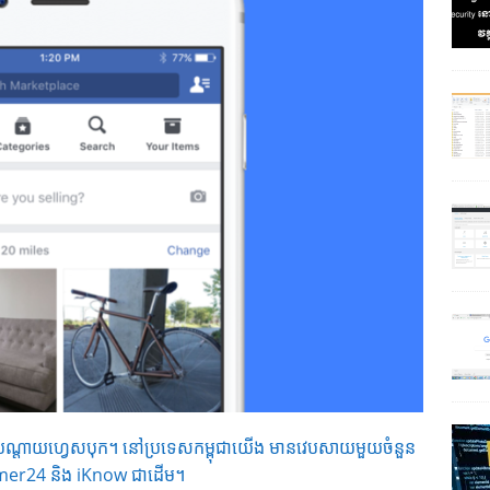
ណ្តាយហ្វេសបុក។ នៅប្រទេសកម្ពុជាយើង មានវេបសាយមួយចំនួន
Khmer24 និង iKnow ជាដើម។