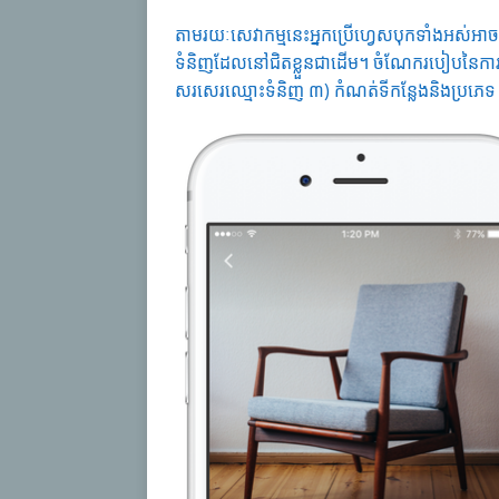
តាមរយៈសេវាកម្មនេះអ្នកប្រើហ្វេសបុកទាំងអស់
ទំនិញដែលនៅជិតខ្លួនជាដើម។ ចំណែករបៀបនៃការដ
សរសេរឈ្មោះទំនិញ ៣) កំណត់ទីកន្លែងនិងប្រភេទ 