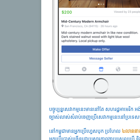
បច្ចុប្បន្នសេវាកម្មនេះមាននៅតែ សហរដ្ឋ
អាមេរិក អ
ច្បាស់លាស់សំរាប់ចេញប្រើសេវាកម្មនេះនៅប្រទេ
នៅកម្ពុជាមានអ្នកប្រើហ្វេសបុក ប្រហែល
៤លាននាក
អ្នកប្រើប្រាស់ច្រើនដោយសារភាពងាយស្រួលប្រើ និង