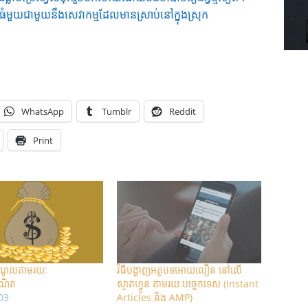
ធំមួយជាមួយនឹងសេវាកម្មដែលមានស្រាប់នៅក្នុងស្រុក
WhatsApp
Tumblr
Reddit
Print
ចំណូលតាមរយៈ
វិធីបង្ហាញអត្ថបទ​អោយលឿន នៅលើ​
ធឺណិត
ស្មាតហ្វូន តាមរយៈបច្ចេកទេស (Instant
03
Articles និង AMP)