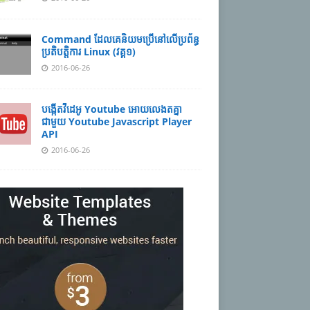
Command ដែល​​គេ​​និយម​​ប្រើ​​នៅ​លើ​​ប្រព័ន្ធ​​
ប្រតិបត្តិការ​ Linux (វគ្គ១)
2016-06-26
បង្កើតវីដេអូ Youtube អោយ​លេងតគ្នា
ជាមួយ Youtube Javascript Player
API
2016-06-26