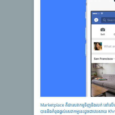
Marketplace គឺជាសេវាកម្មទិញនិងលក់ នៅលើប
បាននិងកំពុងផ្តល់សេវាកម្មនេះដូចជាវេបសាយ 