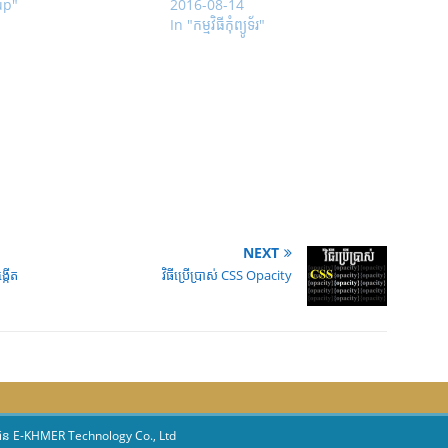
up"
2016-08-14
In "កម្មវិធីកុំព្យូទ័រ"
NEXT
្កើត
វិធីប្រើប្រាស់ CSS Opacity
៊ុន
E-KHMER Technology Co., Ltd