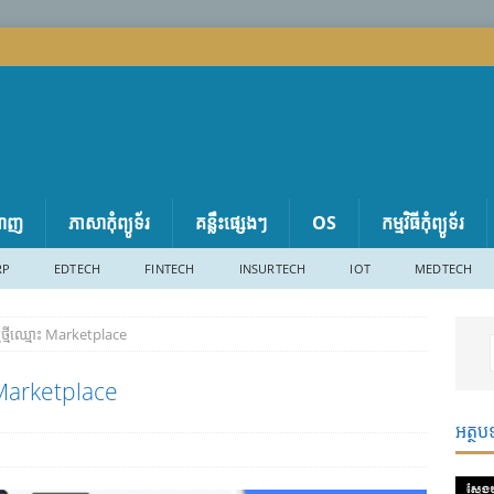
តាញ
ភាសា​កុំព្យូទ័រ
គន្លឹះផ្សេងៗ
OS
កម្មវិធីកុំព្យូទ័រ
RP
EDTECH
FINTECH
INSURTECH
IOT
MEDTECH
ថ្មីឈ្មោះ Marketplace
 Marketplace
អត្ថប