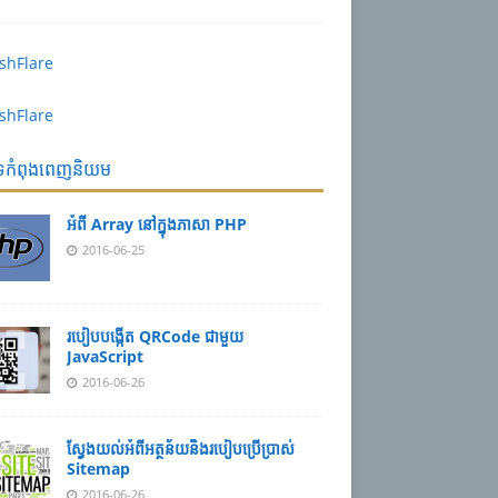
បទកំពុងពេញនិយម
អំពី Array នៅ​​ក្នុង​ភា​សា PHP
2016-06-25
របៀប​បង្កើត​ QRCode ជាមួយ
JavaScript
2016-06-26
ស្វែង​យល់​​អំពី​អត្ថន័យ​​និង​របៀប​​ប្រើ​ប្រាស់​
Sitemap
2016-06-26