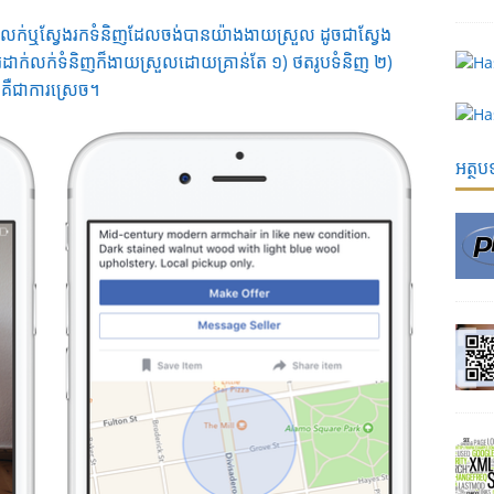
អាចលក់ឬស្វែងរកទំនិញដែលចង់បានយ៉ាងងាយស្រួល ដូចជាស្វែង
ាក់លក់ទំនិញក៏ងាយស្រួលដោយគ្រាន់តែ ១) ថតរូបទំនិញ ២)
គឺជាការស្រេច។
អត្ថ