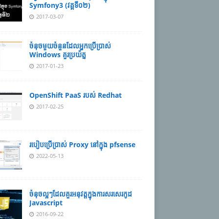
Symfony3 (វគ្គទី០២)
2017-03-07
ចំនុចមួយចំនួនដែលអ្នកប្រើប្រាស់
Windows គួរប្រយ័ត្ន
2017-01-23
OpenShift PaaS របស់ Redhat
2017-02-25
របៀបប្រើប្រាស់ Proxy នៅក្នុង pfsense
2022-05-13
ចំនុចល្អៗដែលគួរអនុវត្តក្នុងការសរសេរកូដ
Javascript
2016-09-22