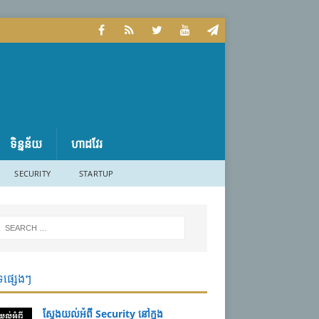
ទិន្នន័យ
ហាដវែរ
SECURITY
STARTUP
ទផ្សេងៗ
ស្វែងយល់អំពី Security នៅក្នុង