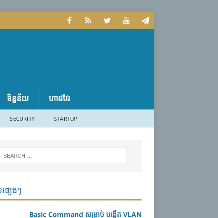
ទិន្នន័យ
ហាដវែរ
SECURITY
STARTUP
ទផ្សេងៗ
Basic Command សម្រាប់ បង្កើត VLAN