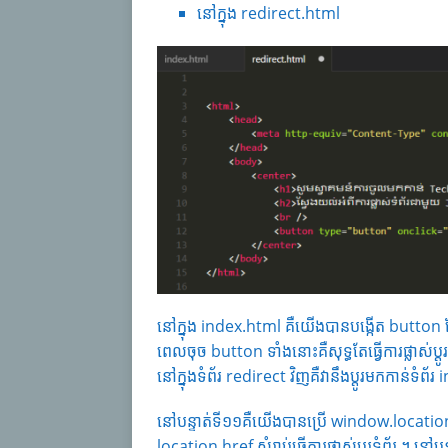
នៅក្នុង redirect.html
នៅក្នុង index.html គឺយើងបានបង្កើត button ដែលប្
ពេលចុច button ទាំងនោះគឺសុទ្ធតែធ្វើការផ្លាស
នៅក្នុងទំព័រ redirect វិញគឺវានឹងប្តូរមកកាន់ទំព័
នៅបន្ទាត់ទី១១គឺយើងបានប្រើ window.location សំរ
location.href សំរាប់ធ្វើការផ្លាស់ប្តូរទំព័រ ។ ន