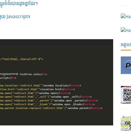
តូរទំព័របានដូចគ្នាដែរ។
រជាមួយ Javascript៖
អត្ថ