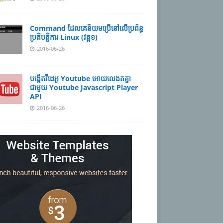
Command ដែល​​គេ​​និយម​​ប្រើ​​នៅ​លើ​​ប្រព័ន្ធ​​
ប្រតិបត្តិការ​ Linux (វគ្គ១)
2016-06-26
បង្កើតវីដេអូ Youtube អោយ​លេងតគ្នា
ជាមួយ Youtube Javascript Player
API
2016-06-26