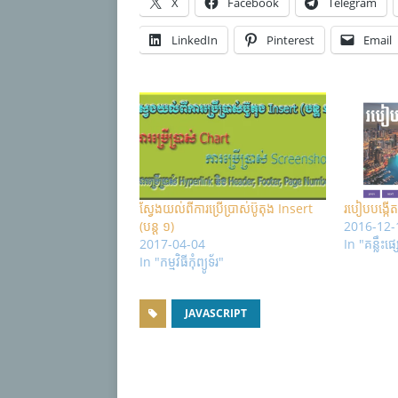
X
Facebook
Telegram
LinkedIn
Pinterest
Email
ស្វែងយល់ពីការប្រើប្រាស់ប៊ូតុង Insert
របៀបបង្កើ
(បន្ត ១)
2016-12-
2017-04-04
In "គន្លឹះផ
In "កម្មវិធីកុំព្យូទ័រ"
JAVASCRIPT