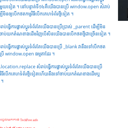
ថ្មីមួយទៀត ។ នៅបន្ទាត់ទី១៤គឺយើងបានប្រើ window.open សំរាប់
ើម្បីមិនឲ្យបើកថតកម្មវិធីបើកគេហទំព័រថ្មីទៀត ។
្វើការផ្លាស់ប្តូរទំព័រតែយើងបានប្រើប្រាស់ _parent ដើម្បីមិន
ងទៅចាប់យកតំណខាងដើមវិញបើសិនយើងបានបើកថតថ្មីជាច្រើនទៀត ។
់ធ្វើការផ្លាស់ប្តូរទំព័រតែយើងបានប្រើ _blank វានឹងទៅបើកថត
ារប្រើ window.open ធម្មតាដែរ ។
ation.replace សំរាប់ធ្វើការផ្លាស់ប្តូរទំព័រតែយើងបានប្រើ
តកម្មវិធីបើកគេហទំព័រថ្មីទៀតហើយនឹងទៅចាប់យកតំណខាងដើមឬ
 ។