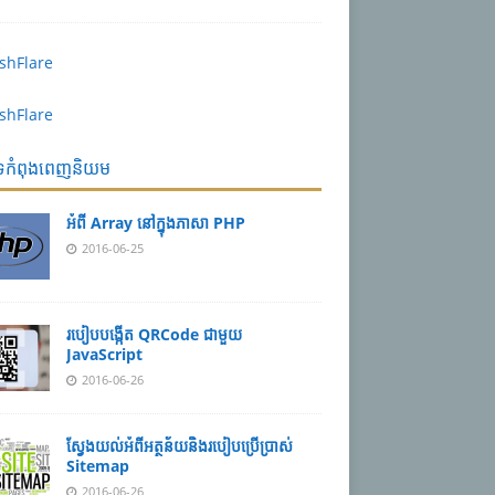
បទកំពុងពេញនិយម
អំពី Array នៅ​​ក្នុង​ភា​សា PHP
2016-06-25
របៀប​បង្កើត​ QRCode ជាមួយ
JavaScript
2016-06-26
ស្វែង​យល់​​អំពី​អត្ថន័យ​​និង​របៀប​​ប្រើ​ប្រាស់​
Sitemap
2016-06-26