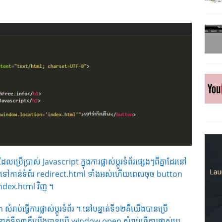
រើប្រាស់ Javascript ក្នុងការផ្លាស់ប្តូរទំព័រផ្សេងៗពីគ្នាដែរនៅ
់ប្តូរទៅកាន់ទំព័រ redirect.html ទាំងអស់ហើយពេលចុច button
រ index.html វិញ ។
ាប់ធ្វើការផ្លាស់ប្តូរទំព័រ ។ នៅបន្នាត់ទី១២គឺយើងបានប្រើ
ៅបន្ទាត់ទី១៣គឺយើងបានប្រើ window.open សំរាប់ធ្វើការផ្លាស់ប្តូរ