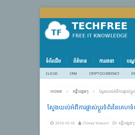
ទំព័រដើម
ព័ត៌មាន
ការរចនា
បណ្
CLOUD
CRM
CRYPTOCURRENCY
E
HOME
គន្លឹះផ្សេងៗ
ស្វែងយល់អំពីការផ្លាស់ប្
ស្វែងយល់អំពីការផ្លាស់ប្តូរទំព័រនៃគេហ
2016-10-16
Chivey Voeurn
គន្លឹះផ្សេងៗ