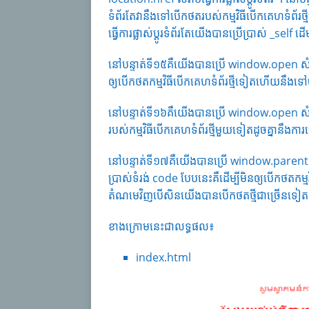
ទំព័រតែវានឹងទៅបើកថតរបស់កម្មវិធីបើកគេហទំព័រ
ធ្វើការផ្លាស់ប្តូរទំព័រតែយើងបានប្រើប្រាស់ _self ដ
នៅបន្ទាត់ទី១៥គឺយើងបានប្រើ window.open សំរាប់ធ
ឲ្យបើកថតកម្មវិធីបើកគេហទំព័រថ្មីទៀតហើយនឹ
នៅបន្ទាត់ទី១៦គឺយើងបានប្រើ window.open សំរាប
របស់កម្មវិធីបើកគេហទំព័រថ្មីមួយទៀតដូចគ្នានឹងក
នៅបន្ទាត់ទី១៧គឺយើងបានប្រើ window.parent.loc
ប្រាស់ទំរង់ code បែបនេះគឺដើម្បីមិនឲ្យបើកថ
តំណមេវិញបើសិនយើងបានបើកថតថ្មីជាច្រើនទៀត
ខាងក្រោមនេះជាលទ្ធផល៖
index.html