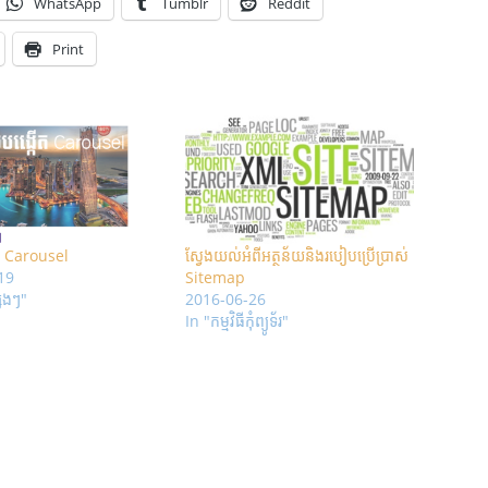
WhatsApp
Tumblr
Reddit
Print
ត Carousel
ស្វែង​យល់​​អំពី​អត្ថន័យ​​និង​របៀប​​ប្រើ​ប្រាស់​
19
Sitemap
្សេងៗ"
2016-06-26
In "កម្មវិធីកុំព្យូទ័រ"