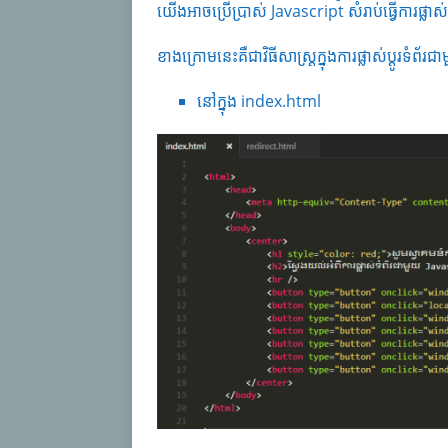
យើងអាចប្រើប្រាស់ Javascript សំរាប់ធ្វើការផ្លាស់ប្
ខាងក្រោមនេះគឺជាវិធីសាស្ត្រក្នុងការផ្លាស់ប្តូរទំព័
នៅក្នុង index.html