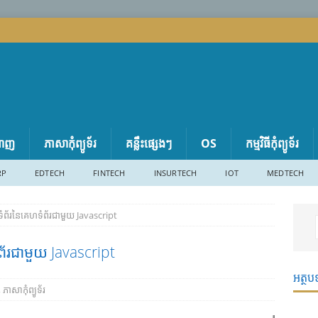
តាញ
ភាសា​កុំព្យូទ័រ
គន្លឹះផ្សេងៗ
OS
កម្មវិធីកុំព្យូទ័រ
RP
EDTECH
FINTECH
INSURTECH
IOT
MEDTECH
តូរទំព័រនៃគេហទំព័រជាមួយ Javascript
ទំព័រជាមួយ Javascript
អត្ថប
,
ភាសា​កុំព្យូទ័រ