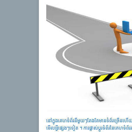
នៅក្នុងគេហទំព័រនីមួយៗតែងតែមានទំព័រច្រើនហើយយ
មើលអ្វីផ្សេងៗទៀត ។ ការផ្លាស់ប្តូរទំព័រនៃគេហទំ