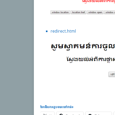
redirect.html
ចែករំលែក​អត្ថបទនេះទៅកាន់៖