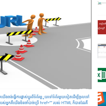
ើងចង់ធ្វើការផ្លាស់ប្តូរពីទំព័រមួួយទៅទំព័រមួយទៀតដើម្បីចូលទៅ
ព័ររបស់អ្នកគឺយើងមិនចាំបាច់ប្រើ href=”” របស់ HTML ក៏បានដែរគឺ