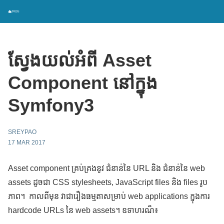
ស្វែងយល់អំពី Asset
Component នៅក្នុង
Symfony3
SREYPAO
17 MAR 2017
Asset component គ្រប់គ្រងនូវ ជំនាន់នៃ URL និង ជំនាន់នៃ web
assets ដូចជា CSS stylesheets, JavaScript files និង files រូប
ភាព។ កាលពីមុន វាជារឿងធម្មតាសម្រាប់ web applications ក្នុងការ
hardcode URLs នៃ web assets។ ឧទាហរណ៏៖