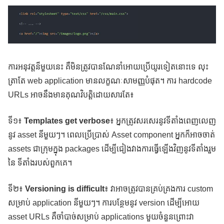
ការអនុវត្តន៏មួយនេះ គឺមិនត្រូវបានណែនាំអោយប្រើយូរទៀតនោះទេ លុះ
ត្រាតែ web application មានលក្ខណៈសាមញ្ញបំផុត។ ការ hardcode
URLs អាចនឹងមានគុណវិបត្តិដោយសារតែ៖
ទី១៖
Templates get verbose
៖ អ្នកត្រូវសរសេរនូវទីតាំងពេញលេញ
នូវ asset នីមួយៗ។ ពេលប្រើប្រាស់ Asset component អ្នកក៏អាចចាត់
assets ជាក្រុមក្នុង packages ដើម្បីជៀងវាងការធ្វើឡើងវិញនូវទីតាំងរួម
នៃ ទីតាំងរបស់ពួកគេ។
ទី២៖
Versioning is difficult
៖ វាអាចត្រូវបានគ្រប់គ្រងការ custom
សម្រាប់ application នីមួយៗ។ ការបន្ថែមនូវ version ដើម្បីអោយ​
asset URLs គឺចាំបាច់សម្រាប់ applications មួយចំនួនព្រោះវា