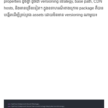
properties ដូចគ្នា ដូចជា versioning strategy, base path, CDN
hosts, និងមានច្រើនទៀត។ ក្នុងឧទាហរណ៏ខាងក្រោម package គឺបាន
បង្កើតដើម្បីគ្រប់គ្រង assets ដោយមិនមាន versioning ណាមួយ៖