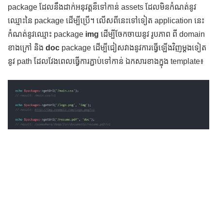
package ដែលនឹងដាក់អនុវត្តន៏ទៅកាន់ assets ដែលមិនកំណត់នូវ
ឈ្មោះនៃ package ដើម្បីប្រើ។ លើសពីនេះទៅទៀត application នេះ
កំណត់នូវឈ្មោះ package
img
ដើម្បីចែកចាយនូវ រូបភាព ពី domain
ខាងក្រៅ និង
doc
package ដើម្បីជៀសវាងនូវការធ្វើឡើងវិញម្ដងទៀត
នូវ path ដែលវែងពេលធ្វើការភ្ជាប់ទៅកាន់ ឯកសារខាងក្នុង template៖