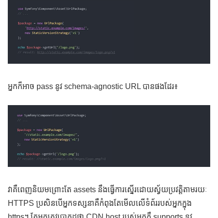
អ្នកក៏អាច pass នូវ schema-agnostic URL បានផងដែរ៖
វាគឺពេញនិយមព្រោះតែ assets នឹងធ្វើការស្នើរដោយស្វ័យប្រវត្តិតាមរយៈ
HTTPS ប្រសិនបើអ្នកទស្សនាគឺកំពុងតែមើលលើទំព័ររបស់អ្នកក្នុង
https។ តែអ្នកត្រូវប្រាកដថា CDN host របស់អ្នកគឺ supports នូវ