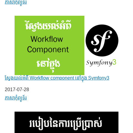
In relation to
ភាសា​កុំព្យូទ័រ
ស្វែងយល់អំពី Workflow component នៅក្នុង Symfony3
Date
2017-07-28
In relation to
ភាសា​កុំព្យូទ័រ