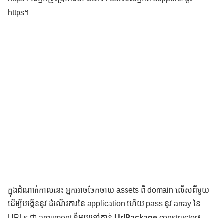
https។
ក្នុងដំណាក់កាលនេះ អ្នកអាចចែកចាយ assets ពី domain លើសពីមួយ
ដើម្បីបង្កើននូវ ដំណើរការនៃ application ហើយ pass នូវ array នៃ
URLs ជា argument ទីមួយទៅកាន់
UrlPackage
constructor៖