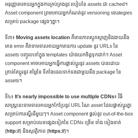
អនុញ្ញាតអោយអ្នកក្នុងការគ្រប់គ្រងនូវ របៀបនៃ assets ជា cached។
Asset component ព្រមអោយអ្នកកំណត់នូវ versioning strategies
សម្រាប់ package ផ្សេងៗគ្នា។
ទី៣៖
Moving assets location
គឺមានភាពស្មុគស្មាញនិងងាយនឹង
មាន error គឺវាទាមទារអោយអ្នកមានការ update នូវ URLs នៃ
assets បញ្ចូលទៅក្នុង templates យ៉ាងយកចិត្តទុកដាក់។ Asset
component អាចអោយអ្នកធ្វើការផ្លាស់ប្ដូរនូវ assets បានដោយ
គ្រាន់តែប្ដូរនូវ តម្លៃនៃ ទីតាំងដេលទាក់ទងជាមួយនឹង package នៃ
assets។
ទី៤៖
It’s nearly impossible to use multiple CDNs
៖ វិធី
សាស្ត្រនេះទាមទារអោយអ្នកកែប្រែនូវ URL ណៃ asset ដែលផ្លាស់ប្ដូរគ្នា
សម្រាប់ការស្នើរនីមួយៗ។ Asset component ផ្ដល់នូវ out-of-the-box
support សម្រាប់លេខផ្សេងទៀតនៃ CDNs ច្រើន ទាំង ទៀងទាត់
(
http://
) និងសុវត្ថិភាព (
https://
)។