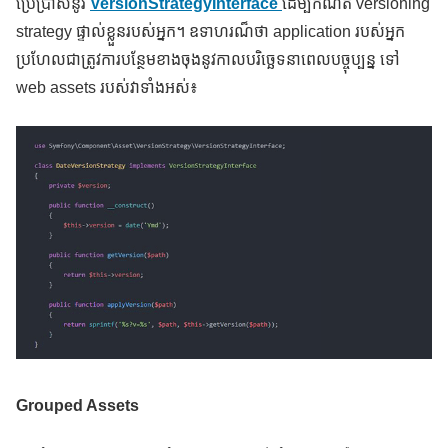
ប្រើប្រាស់នូវ
VersionStrategyInterface
ដើម្បីកំណត់ versioning
strategy ផ្ទាល់ខ្លួនរបស់អ្នក។ ឧទាហរណ៏ថា application របស់អ្នក
ប្រហែលជាត្រូវការបន្ថែមខាងចុងនូវកាលបរិច្ឆេទនាពេលបច្ចុប្បន្ន ទៅ
web assets របស់វាទាំងអស់៖
Grouped Assets