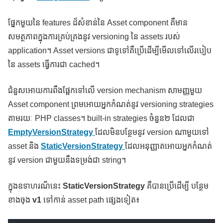
ផ្នែកមួយនៃ features ដ័សំខាន់នៃ Asset component គឺមាន
សមត្ថភាពក្នុងការគ្រប់គ្រងនូវ versioning នៃ assets របស់
application។ Asset versions ជាទូទៅគឺប្រើដើម្បីមើលទៅលើរបៀប
នៃ assets ធ្វើការជា cached។
ជំនួសអោយការពឹងផ្អែកទៅលើ version mechanism សាមញ្ញមួយ
Asset component ព្រមអោយអ្នកកំណត់នូវ versioning strategies
តាមរយៈ PHP classes។ built-in strategies ចំនួន២ ដែលជា
EmptyVersionStrategy
ដែលមិនបន្ថែមនូវ version ណាមួយទៅ
asset និង
StaticVersionStrategy
ដែលអនុញ្ញាតអោយអ្នកកំណត់
នូវ version ជាមួយនឹងទម្រង់ជា string។
ក្នុងឧទាហរណ៏នេះ
StaticVersionStrategy
គឺបានប្រើដើម្បី បន្ថែម
ខាងចុង
v1
ទៅកាន់ asset path ផ្សេងទៀត៖