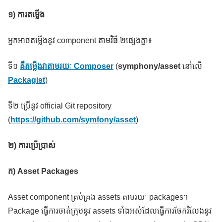
១) ការតម្លើង
អ្នកអាចតម្លើងនូវ component តាមវិធី ២ផ្សេងគ្នា៖
ទី១
គឺតម្លើងវាតាមរយៈ
Composer
(
symphony/asset
នៅលើ
Packagist
)
ទី២ ប្រើនូវ official Git repository
(
https://github.com/symfony/asset
)
២) ការប្រើប្រាស់
ក)
Asset Packages
Asset component គ្រប់គ្រង assets តាមរយៈ packages។
Package ធ្វើការចាត់ក្រុមនូវ assets ទាំងអស់ដែលធ្វើការចែករំលែងនូវ