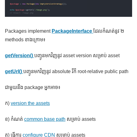
Packages implement
PackageInterface
ដែលកំណត់នូវ ២
methods ខាងក្រោម៖
getVersion()
បញ្ចូនមកវិញនូវ asset version សម្រាប់ asset
getUrl()
បញ្ចូនមកវិញនូវ absolute រឹក៏ root-relative public path
ជាមួយនឹង package អ្នកអាច៖
ក)
version the assets
ខ) កំណត់
common base path
សម្រាប់ assets
គ) ធ្វើការ
configure CDN
សម្រាប់ assets