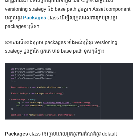
ជាត្រូវការនូវការចាត់ថ្នាក់ពួកគេទៅក្នុង packages ជាមួយនឹង
versioning strategy និង base path ដូចគ្នា។ Asset component
បញ្ចូលនូវ
Packages
class ដើម្បីសម្រួលដល់ការគ្រប់គ្រងនូវ
packages ច្រើន។
ឧទាហរណ៏ខាងក្រោម packages ទាំងអស់ប្រើនូវ versioning
strategy ដូចគ្នាតែ ពួកគេ មាន base path ខុសៗពីគ្នា៖
Packages
class នេះព្រមអោយអ្នកនូវការកំណត់នូវ default