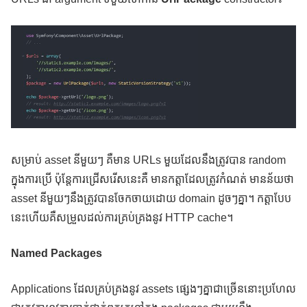
សម្រាប់ asset នីមួយៗ គឺមាន URLs មួយដែលនឹងត្រូវបាន random
ក្នុងការប្រើ​ ប៉ុន្តែការជ្រើសរើសនេះគឺ មានកត្តាដែលត្រូវកំណត់ មានន័យថា
asset នីមួយៗនឹងត្រូវបានចែកចាយដោយ domain ដូចៗគ្នា។ កត្តាបែប
នេះហើយគឺសម្រួលដល់ការគ្រប់គ្រងនូវ HTTP cache។
Named Packages
Applications ដែលគ្រប់គ្រងនូវ assets ផ្សេងៗគ្នាជាច្រើននោះប្រហែល