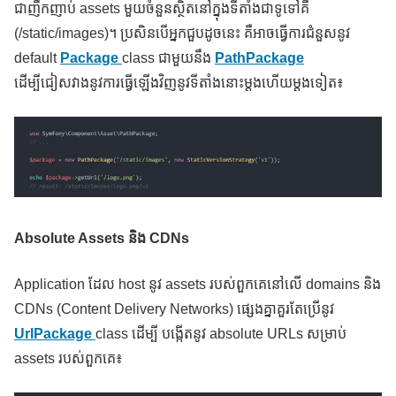
ជាញឹកញាប់ assets មួយចំនួនស្ថិតនៅក្នុងទីតាំងជាទូទៅគឺ
(/static/images)។ ប្រសិនបើអ្នកជួបដូចនេះ គឺអាចធ្វើការជំនួសនូវ
default
Package
class ជាមួយនឹង
PathPackage
ដើម្បីជៀសវាងនូវការធ្វើឡើងវិញនូវទីតាំងនោះម្ដងហើយម្ដងទៀត៖
Absolute Assets និង CDNs
Application ដែល host នូវ assets របស់ពួកគេនៅលើ domains និង
CDNs (Content Delivery Networks) ផ្សេងគ្នាគួរតែប្រើនូវ
UrlPackage
class ដើម្បី បង្កើតនូវ absolute URLs សម្រាប់
assets របស់ពួកគេ៖