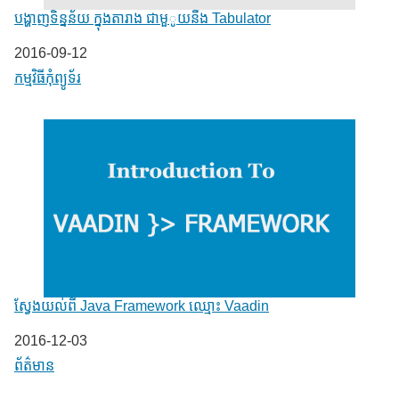
បង្ហាញទិន្នន័យ ក្នុងតារាង ជាមួូយនឹង Tabulator
Date
2016-09-12
In relation to
កម្មវិធីកុំព្យូទ័រ
ស្វែងយល់ពី Java Framework ឈ្មោះ Vaadin
Date
2016-12-03
In relation to
ព័ត៌មាន