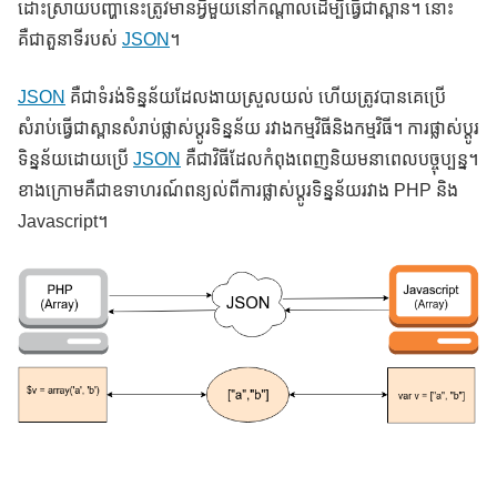
ដោះស្រាយបញ្ហានេះត្រូវមានអ្វីមួយនៅកណ្តាលដើម្បីធ្វើជាស្ពាន។ នោះ
គឺជាតួនាទីរបស់
JSON
។
JSON
គឺជាទំរង់ទិន្នន័យដែលងាយស្រួលយល់ ហើយត្រូវបានគេប្រើ
សំរាប់ធ្វើជាស្ពានសំរាប់ផ្លាស់ប្តូរទិន្នន័យ រវាងកម្មវិធីនិងកម្មវិធី។ ការផ្លាស់ប្តូរ
ទិន្នន័យដោយប្រើ
JSON
គឺជាវិធីដែលកំពុងពេញនិយមនាពេលបច្ចុប្បន្ន។
ខាងក្រោមគឺជាឧទាហរណ៍ពន្យល់ពីការផ្លាស់ប្តូរទិន្នន័យរវាង PHP និង
Javascript។