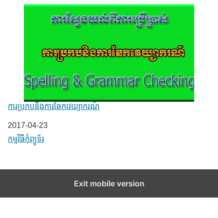
ការប្រកបនិងការឆែកវេយ្យាករណ៍
Date
2017-04-23
In relation to
កម្មវិធីកុំព្យូទ័រ
Exit mobile version