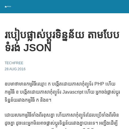
របៀបផ្លាស់ប្តួរទិន្នន័យ តាមបែប
ទំរង់ JSON
TECHFREE
28 AUG 2016
ឧបមាថាមានកម្មវិធីឈ្មោះ ក បង្កើតដោយភាសាកុំព្យូទ័រ PHP ហើយ
កម្មវិធី ខ បង្កើតដោយភាសាកុំព្យូទ័រ Javascript ហើយ អ្នកចង់ផ្លាស់ប្តូរ
ទិន្នន័យរវាងកម្មវិធី ក និងខ។
ដោយសារកម្មវិធីទាំងពីរខុសគ្នា ហើយភាសាកុំព្យូទ័រដែលប្រើទាំងពីរមិន
ដូចគ្នា ដូចនេះអ្នកមិនអាចផ្លាស់ប្តូរទិន្នន័យរវាងគ្នាបានទេ។ អញ្ជឹងដើម្បី