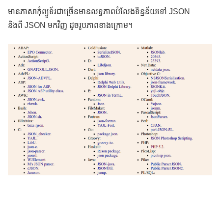
មានភាសាកុំព្យូទ័រជាច្រើនមានលទ្ធភាពបំលែងទិន្នន័យទៅ JSON
និងពី JSON មកវិញ ដូចរូបភាពខាងក្រោម។