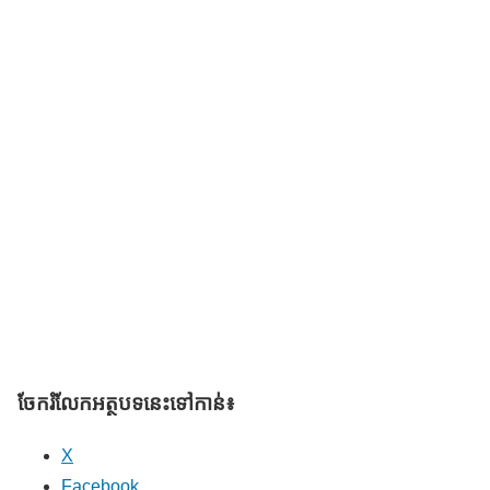
ចែករំលែក​អត្ថបទនេះទៅកាន់៖
X
Facebook