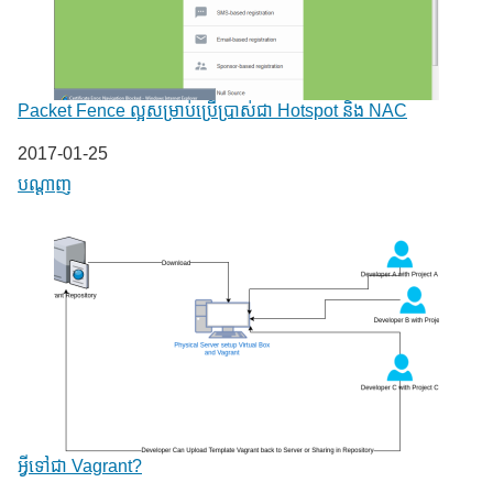
Packet Fence ល្អសម្រាប់ប្រើប្រាស់ជា Hotspot និង​ NAC
Date
2017-01-25
In relation to
បណ្តាញ
អ្វីទៅជា Vagrant?