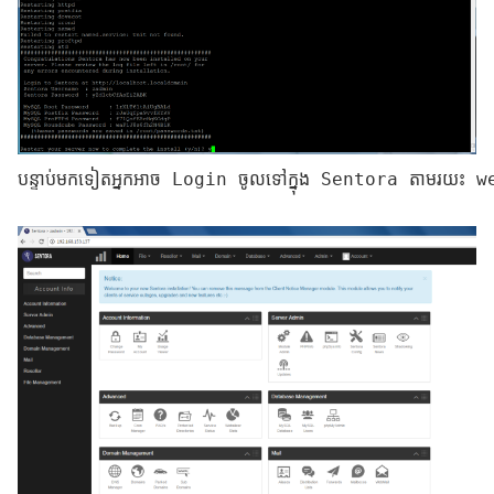
បន្ទាប់មកទៀតអ្នកអាច Login ចូលទៅក្នុង Sentora តាមរ