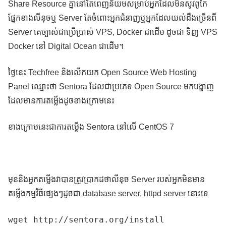
Share Resource គ្នានៅតែពេញនិយមសម្រាប់អ្នកដែលមិនសូវពូកែ
ផ្នែកខាងលីនុចឬ Server តែចំពោះអ្នកជំនាញឬអ្នកដែលយល់ដឹងច្រើនពី
Server គេច្បាស់ជាប្រើប្រាស់ VPS, Docker ជាដើម ដូចជា ទិញ VPS
Docker នៅ Digital Ocean ជាដើម។
ថ្ងៃនេះ Techfree និងលើកយក Open Source Web Hosting
Panel ឈ្មោះថា Sentora ដែលជាប្រភេទ Open Source មកបង្ហាញ
ដែលមានការតម្លើងដូចខាងក្រោមនេះ
ខាងក្រោមនេះជាការតម្លើង Sentora នៅលើ CentOS 7
មុននិងអ្នកតម្លើងវាបានត្រូវប្រាកដថាលីនុច Server របស់អ្នកមិនមាន
តម្លើងកម្មវិធីផ្សេងៗដូចជា database server, httpd server នោះទេ
wget http://sentora.org/install
