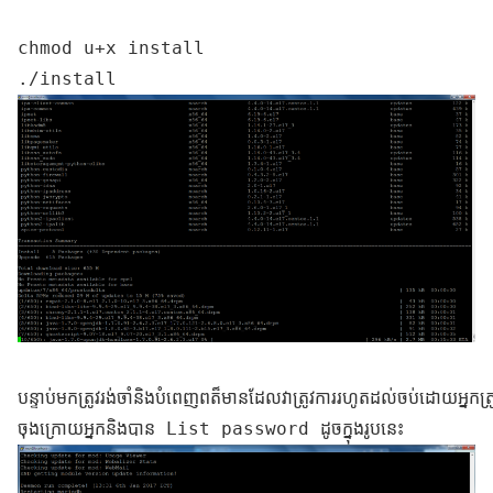
chmod u+x install 

បន្ទាប់មកត្រូវរង់ចាំនិងបំពេញពត៏មានដែលវាត្រូវការរហូតដល់