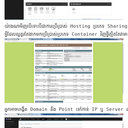
យ៉ាងណាមិញបើទោះបីជាការប្រើប្រាស់ Hosting ប្រភេទ Sharing ប