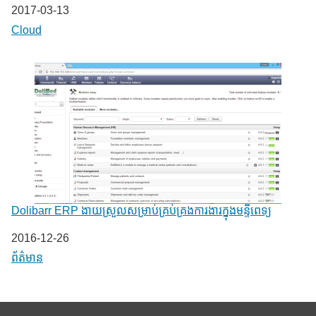
Date
2017-03-13
In relation to
Cloud
Dolibarr ERP ងាយស្រួលសម្រាប់គ្រប់គ្រងការងារក្នុងមន្ទីពេទ្យ
Date
2016-12-26
In relation to
ព័ត៌មាន