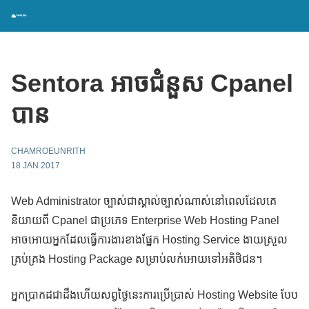
Sentora អាចជំនួស Cpanel
បាន
CHAMROEUNRITH
18 JAN 2017
Web Administrator ច្បាស់ជាស្គាល់ច្បាស់ណាស់នៅពេលដែលគេ
និយាយពី Cpanel ជាប្រភេទ Enterprise Web Hosting Panel
អាចអោយអ្នកដែលធ្វើការងារខាងផ្នែក Hosting Service ងាយស្រួល
គ្រប់គ្រង Hosting Package សម្រាប់លក់អោយទៅអតិថិជន។
អ្នកប្រាកដជាដឹងហើយសព្វថ្ងៃនេះការប្រើប្រាស់ Hosting Website បែប