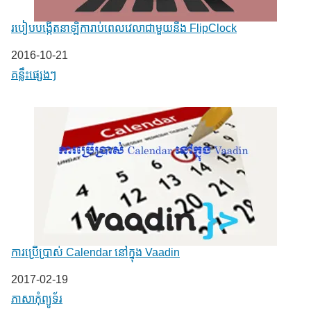
របៀបបង្កើតនាឡិការាប់ពេលវេលាជាមួយនឹង FlipClock
Date
2016-10-21
In relation to
គន្លឹះផ្សេងៗ
ការប្រើប្រាស់ Calendar នៅក្នុង Vaadin
Date
2017-02-19
In relation to
ភាសា​កុំព្យូទ័រ