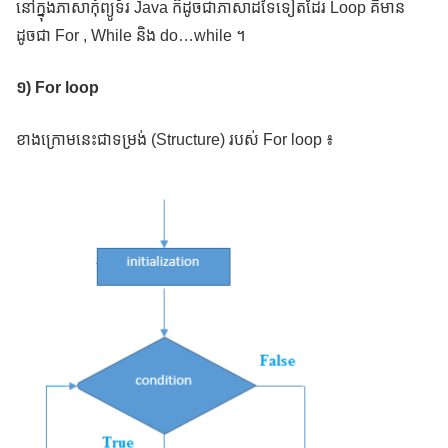
នៅក្នុងភាសាកុំព្យូទ័រ Java ក៏ដូចជាភាសាដទៃទៀតដែរ Loop គឺមាន
ដូចជា For , While និង do…while ។
១) For loop
ខាងក្រោមនេះជាទម្រង់ (Structure) របស់ For loop ៖