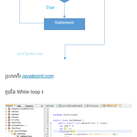
ប្រភពពី៖
javatpoint.com
កូដនៃ While loop ៖