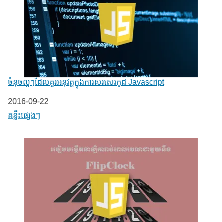
ចំនុចល្អៗដែលគួរអនុវត្តក្នុងការសរសេរកូដ Javascript
Date
2016-09-22
In relation to
គន្លឹះផ្សេងៗ