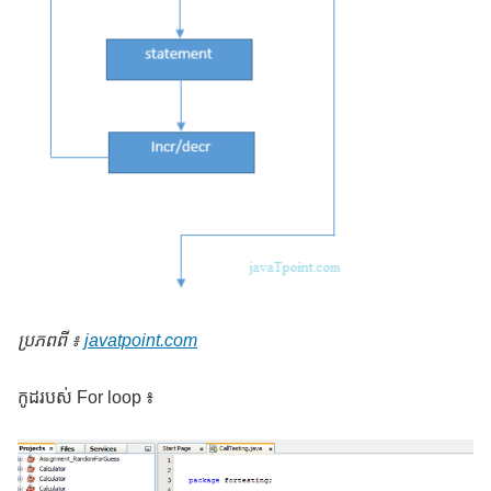
ប្រភពពី ៖
javatpoint.com
កូដរបស់ For loop ៖