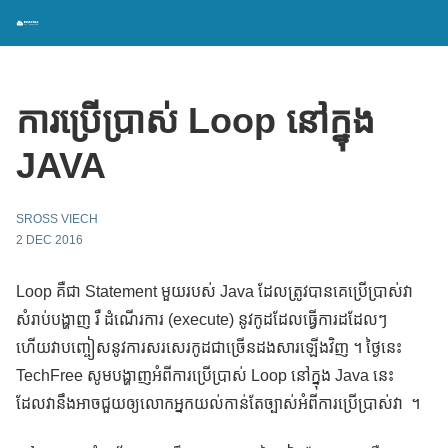
ការប្រើប្រាស់ Loop នៅក្នុង
JAVA
SROSS VIECH
2 DEC 2016
Loop គឺជា Statement មួយរបស់ Java ដែលត្រូវបានគេប្រើប្រាស់វា
សំរាប់បង្ហាញ រឺ ដំណើរការ (execute) នូវកូដដែលធ្វើការដដែលៗ
ហើយវាបញ្ចៀសនូវការសរសេរកូដជាច្រើនដងសារឡើងវិញ ។ ថ្ងៃនេះ
TechFree សូមបង្ហាញអំពីការប្រើប្រាស់ Loop នៅក្នុង Java នេះ
ដែលវានឹងអាចជួយឲ្យលោកអ្នកយល់កាន់តែច្បាស់អំពីការប្រើប្រាស់វា ។