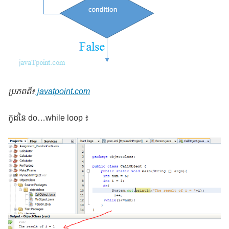
ប្រភពពី៖
javatpoint.com
កូដនៃ do…while loop ៖