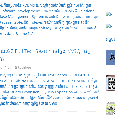
 គឺជាប្រភេទនៃ RDBMS ដែលល្អបំផុតសំរាប់អភិវឌ្ឍន៍គេហទំព័រផ្តោត
Software Development ។ ពាក្យពេញនៃ RDBMS គឺ Relational
Base Management System ដែលជា Software មួយដែលអាចបង្កើត
atabase, table, និង indexes ។ យ៉ាងណាមិញ ក្នុងអត្ថបទនេះ នឹង
ពីប្រភេទនៃទិន្នន័យដែលរក្សាទុកក្នុង MySQL ក្នុងនោះ ចែកជា ៣ ប្រភេទ គឺ
ric, date & time
[…]
អត្ថ
ងយល់ពី Full Text Search នៅក្នុង MySQL (វគ្គ
់)
6-11-07
techfree
អត្ថបទមុនៗ បានបង្ហាញនូវការប្រើ Full Text Search BOOLEAN FULL
 SEARCH និង NATURAL LANGUAGE FULL TEXT SEARCH ចំនួន
មកហើយ ។ ក្នុងអត្ថបទនេះដែរ នឹងបង្ហាញប្រភេទនៃ Full Text Search ចុង
 ហៅថា Query Expansion ។ Query Expansion ជួយឲ្យអ្នកប្រើប្រាស់
រក ទិន្នន័យដែលចង់បាន ផ្អែកលើចំនេះដឹងដែលមាន ដោយសរសេរ Keyword
៉ុណ្ណោះ តែយ៉ាងណា វាបង្ហាញទិន្នន័យ ដែលមាន
[…]