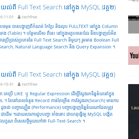
ងយល់ពី Full Text Search នៅក្នុង MySQL (វគ្គ២)
6-11-01
techfree
អត្ថបទមុន បានបង្ហាញពីកំណត់ កែប្រែ និងលុប FULLTEXT នៅក្នុង Column
រាង (Table) ។ បន្ថែមលើស ពីនេះ នៅក្នុងអត្ថបទនេះដែរ នឹងបង្ហាញលំអិត
ារប្រើប្រាស់ប្រភេទនៃ Full Text Search និមួយៗ រួមមាន Boolean Full
Search, Natural Language Search និង Query Expansion ។
ងយល់ពី Full Text Search នៅក្នុង MySQL (វគ្គ១)
6-10-31
techfree
តា គេប្រើ LIKE ឬ Regular Expression ដើម្បីស្វែងរកទិន្នន័យនៅក្នុង
 ។ តែនៅពេលចំនួន Record កាន់តែច្រើន ការស្វែងរក(Search) មានការ
 ដូចជា បញ្ហាល្បឿន (Performance) បញ្ហាបង្ហាញទិន្នន័យណាដែលត្រូវ
 ជាដើម ។ដោយសារការជួបបញ្ហា ទាំងនោះ ជាហេតុធ្វើឲ្យ MySQL បង្កើត
វលក្ខណៈពិសេសថ្មីមួយហៅថា Full-Text-Search ។