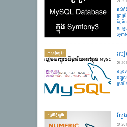
201
រាល់ព
ប្រាស្
ទិន្ន
ណាមួយ
Symf
របៀប
ភាសា​កុំព្យូទ័រ
201
អត្ថប
បញ្ចូល
ត្រូវ
ស្វែ
កម្មវិធីកុំព្យូទ័រ
201