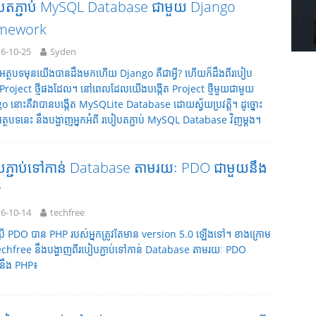
បតភ្ជាប់ MySQL Database ជាមួយ Django
mework
6-10-25
Syden
អត្ថបទមុនយើងបានដឹងមកហើយ Django គឺជាអ្វី? ហើយក៏ដឹងពីរបៀប
ត Project ថ្មីផងដែល។ នៅពេលដែលយើងបង្កើត Project ថ្មីមួយជាមួយ
o នោះគឺវាបានបង្កើត MySQLite Database ដោយស្វ័យប្រវត្តិ។ ដូច្នោះ
្ថបទនេះ នឹងបង្ហាញអ្នកអំពី របៀបតភ្ជាប់ MySQL Database វិញម្តង។
បភ្ជាប់ទៅកាន់ Database តាមរយៈ PDO ជាមួយនឹង
P
6-10-14
techfree
ីប្រើ PDO បាន PHP របស់អ្នកត្រូវតែមាន version 5.0 ឡើងទៅ។ ខាងក្រោម
echfree នឹងបង្ហាញពីរបៀបភ្ជាប់ទៅកាន់ Database តាមរយៈ PDO
នឹង PHP៖