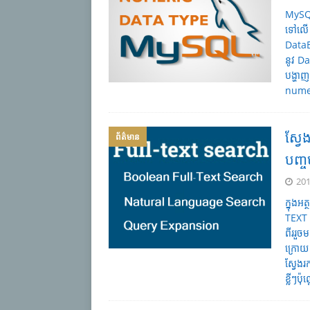
MySQL
ទៅលើ 
Data
នូវ D
បង្ហាញ
nume
ស្វែ
ព័ត៌មាន
បញ្ចប
201
ក្នុង
TEXT
ពីររួច
ក្រោយ
ស្វែង
ខ្លីៗប