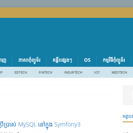
តាញ
ភាសា​កុំព្យូទ័រ
គន្លឹះផ្សេងៗ
OS
កម្មវិធីកុំព្យូទ័រ
RP
EDTECH
FINTECH
INSURTECH
IOT
MEDTECH
អត្ថប
្រើប្រាស់ MySQL នៅក្នុង Symfony3