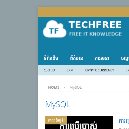
ទំព័រដើម
ព័ត៌មាន
ការរចនា
បណ្
CLOUD
CRM
CRYPTOCURRENCY
E
HOME
MySQL
MySQL
ការប
ភាសា​កុំព្យូទ័រ