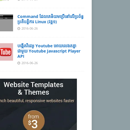
Command ដែល​​គេ​​និយម​​ប្រើ​​នៅ​លើ​​ប្រព័ន្ធ​​
ប្រតិបត្តិការ​ Linux (វគ្គ១)
2016-06-26
បង្កើតវីដេអូ Youtube អោយ​លេងតគ្នា
ជាមួយ Youtube Javascript Player
API
2016-06-26