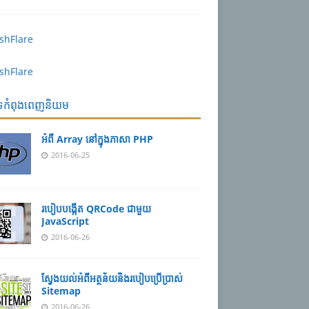
បទកំពុងពេញនិយម
អំពី Array នៅ​​ក្នុង​ភា​សា PHP
2016-06-25
របៀប​បង្កើត​ QRCode ជាមួយ
JavaScript
2016-06-26
ស្វែង​យល់​​អំពី​អត្ថន័យ​​និង​របៀប​​ប្រើ​ប្រាស់​
Sitemap
2016-06-26