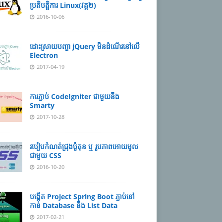
ប្រតិបត្តិការ​ Linux(វគ្គ២)
2016-10-06
ដោះស្រាយបញ្ហា jQuery មិនដំណើរនៅលើ
Electron
2017-04-19
ការភ្ជាប់ CodeIgniter ជាមួយនឹង
Smarty
2017-10-28
របៀបកំណត់ជ្រុងប៉ូតុន ឬ រូបភាពអោយមូល
ជាមួយ CSS​
2016-10-20
បង្កើត Project Spring Boot ភ្ជាប់ទៅ
កាន់ Database ​នឹង List Data
2017-02-21