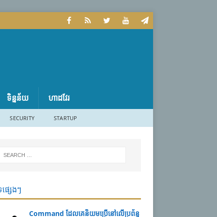
ទិន្នន័យ
ហាដវែរ
SECURITY
STARTUP
ទផ្សេងៗ
Command ដែល​​គេ​​និយម​​ប្រើ​​នៅ​លើ​​ប្រព័ន្ធ​​