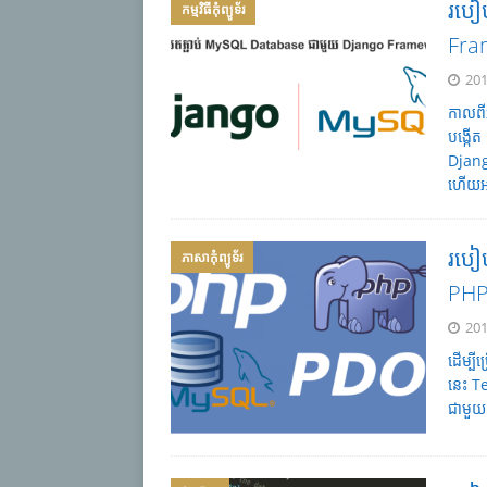
របៀ
កម្មវិធីកុំព្យូទ័រ
Fra
201
កាលពី
បង្កើ
Djang
ហើយអត
របៀ
ភាសា​កុំព្យូទ័រ
PH
201
ដើម្ប
នេះ T
ជាមួយ