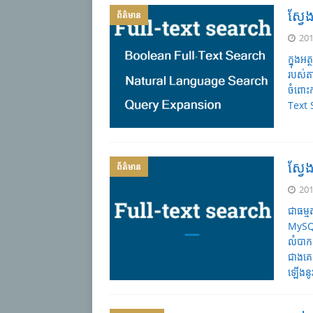
ស្វែ
ព័ត៌មាន
201
ក្នុង
របស់តា
ចំពោះក
Text 
ស្វែ
ព័ត៌មាន
201
ជាធម្ម
MySQL
លំបាក
ជាងគេ
ឡើងនូ