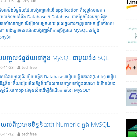
7-01-06
sreypao
័ត៌មាននិងទិន្នន័យដែលបង្ហាញនៅលើ application គឺសុទ្ធតែមានការ
រ័យទាក់ទងទៅនឹង Database ។ Database ជាកន្លែងដែលរក្សា រឺផ្ទុក
ន័យរបស់លោកអ្នក ដើម្បីអោយអ្នកងាយស្រួលក្នុងការទាញយកមកប្រើនៅពេល
។ ខាងក្រោមនេះជាការបង្ហាញអំពីការប្រើប្រាស់ MySQL នៅក្នុង
ony3៖
បញ្ចូលទិន្នន័យនៅក្នុង MySQL ជាមួយនឹង SQL
6-11-23
techfree
ទនេះនឹងបង្ហាញពីរបៀបបង្កើត Database របៀបបង្កើតតារាង(table) របៀប
ទិន្នន័យ នឹងរបៀបមើលទិន្នន័យដែលបានបញ្ចូលទៅក្នុងតារាង។ ជំហ៊ានដំបូង
បើកម្មវិធី Xampp ជាមុនសិនដើម្បីដំណើរការសេវា MySQL។
ងយល់ពីប្រភេទទិន្នន័យជា Numeric ក្នុង MySQL
6-11-12
techfree