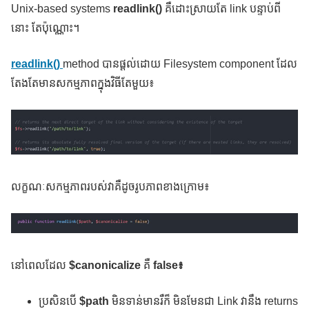
Unix-based systems
readlink()
គឺដោះស្រាយតែ link បន្ទាប់ពី
នោះ តែប៉ុណ្ណោះ។
readlink()
method បានផ្ដល់ដោយ Filesystem component ដែល
តែងតែមានសកម្មភាពក្នុងវិធីតែមួយ៖
លក្ខណៈសកម្មភាពរបស់វាគឺដូចរូបភាពខាងក្រោម៖
នៅពេលដែល
$canonicalize
គឺ
false៖
ប្រសិនបើ
$path
មិនទាន់មានរឺក៏ មិនមែនជា Link វានឹង returns