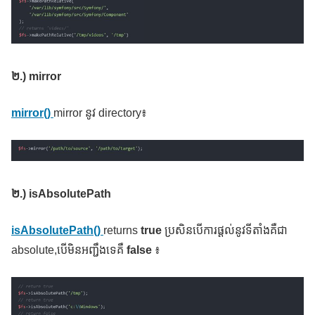
២
.) mirror
mirror()
mirror នូវ directory៖
២
.) isAbsolutePath
isAbsolutePath()
returns
true
ប្រសិនបើការផ្ដល់នូវទីតាំងគឺជា
absolute,បើមិនអញ្ជឹងទេគឺ
false
៖