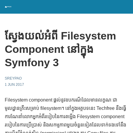
ស្វែងយល់អំពី Filesystem
Component នៅក្នុង
Symfony 3
SREYPAO
1 JUN 2017
Filesystem component ផ្ដល់នូវឧបករណ៏ដែលមានលក្ខណៈជា
មូលដ្ឋានគ្រឹះសម្រាប់ filesystem។ នៅក្នុងអត្ថបទនេះ Techfree នឹងធ្វើ
ការណែនាំលោកអ្នកអំពីរបៀបនៃការតម្លើង Filesystem component
របៀបនៃការប្រើប្រាស់ និងសកម្មភាពមួយចំនួនទៀតដែលទាក់ទងទៅនឹង