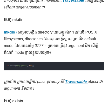
រឺក៏ object ដែលកំពុងធ្វើការ implement
Traversable
ណាមួយផ្សេង
ទៀតជា target argument។
២
.ក) mkdir
mkdir()
សម្រាប់បង្កើត directory ដោយខ្លួនឯង។ នៅលើ POSIX
filesystems, directories ដែលបានបង្កើតរួចជាមួយនឹង default
mode ដែលមានតម្លៃ
0777
។ អ្នកអាចប្រើនូវ argument ទី២ ដើម្បី
កំណត់ mode ផ្ទាល់ខ្លួនរបស់អ្នក៖
ត្រូវចាំថា អ្នកអាចធ្វើការ
pass នូវ array រឺក៏
Traversable
object ជា
argument ទី១បាន។
២
.ខ) exists