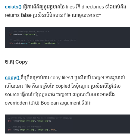
exists()
ធ្វើការពិនិត្យនូវវត្តមាននៃ files រឺក៏ directories ទាំងអស់និង
returns
false
ប្រសិនបើមិនមាន file ណាមួយទេនោះ។
២
.គ) Copy
copy()
គឺប្រើសម្រាប់ការ copy files។ ប្រសិនបើ target មានរួចរាល់
ហើយនោះ file គឺបានត្រឹមតែ copied តែប៉ុណ្ណោះ ប្រសិនបើថ្ងៃដែល
source ធ្វើការកែប្រែតូចជាង target។ លក្ខណៈបែបនេះអាចនឹង
overridden ដោយ Boolean argument ទី៣៖