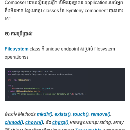
Composer ដោយស្វ័យប្រវត្តិ។ បើមិនដូច្នោះទេ application របស់អ្នក
នឹងមិនអាច ស្វែងរកនូវ classes នៃ Symfony component បាននោះ
ទេ។
២) ការប្រើប្រាស់
Filesystem
class គឺ unique endpoint សម្រាប់ filesystem
operations៖
ចំណាំ៖
Methods
mkdir()
,
exists()
,
touch()
,
remove()
,
chmod()
,
chown()
,
និង
chgrp()
អាចទទួលយកនូវ string, array