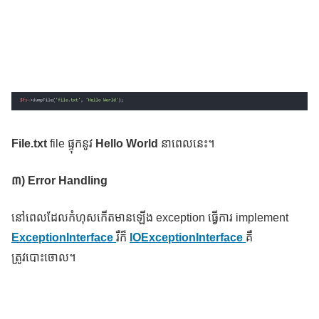
File.txt
file ផ្ទុកនូវ
Hello World
នាពេលនេះ។
៣)
Error Handling
នៅពេលដែលកំហុសកើតមានឡើង exception ធ្វើការ implement
ExceptionInterface
រឺក៏
IOExceptionInterface
គឺ
ត្រូវបោះចោល។