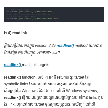
២
.ដ) readlink
អ្វីដែលថ្មីដែលមានក្នុង
version 3.2៖
readlink()
method ដែលបាន
ណែនាំរួចមកហើយក្នុង Symfony 3.2។
readlink()
read link targets។
readlink()
function របស់ PHP គឺ returns នូវ target នៃ
symbolic link។ តែទោះជាយ៉ាងណា លក្ខណៈរបស់វា គឺខុសគ្នា
ទាំងស្រុងនៃ Windows និង Unix។ នៅលើ Windows systems,
readlink()
ធ្វើការដោះស្រាយបញ្ហាដោយភ្ជាប់ត្រលប់ទៅកាន់ links កូន
នៃ link រហូតទៅដល់ target ចុងក្រោយត្រូវបានរកឃើញ។ នៅលើ