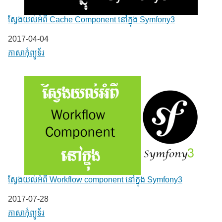
ស្វែងយល់អំពី Cache Component នៅក្នុង Symfony3
Date
2017-04-04
In relation to
ភាសា​កុំព្យូទ័រ
ស្វែងយល់អំពី Workflow component នៅក្នុង Symfony3
Date
2017-07-28
In relation to
ភាសា​កុំព្យូទ័រ