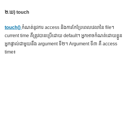
២
.ឃ) touch
touch()
កំណត់នូវការ access និងការកែប្រែពេលវេលានៃ file។
current time គឺត្រូវបានប្រើដោយ default។ អ្នកអាចកំណត់ដោយខ្លួន
អ្នកផ្ទាល់ជាមួយនឹង argument ទី២។ Argument ទី៣ គឺ access
time៖