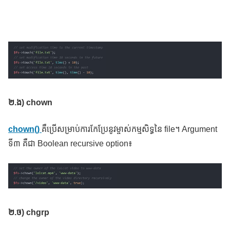
២
.ង)​ chown
chown()
គឺប្រើសម្រាប់ការកែប្រែនូវម្ចាស់កម្មសិទ្ធនៃ file។ Argument
ទី៣ គឺជា Boolean recursive option៖
២
.ច) chgrp