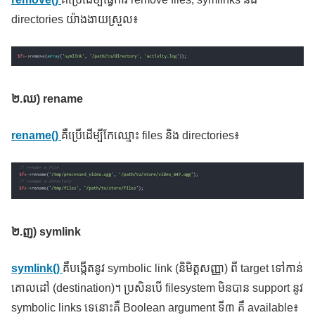
directories យ៉ាងងាយស្រួល៖
២
.ឈ) rename
rename()
គឺប្រើដើម្បីកែឈ្មោះ files និង directories៖
២
.ញ) symlink
symlink()
គឺបង្កើតនូវ symbolic link (និមិត្តសញ្ញា) ពី target ទៅកាន់
គោលដៅ (destination)។ ប្រសិនបើ filesystem មិនបាន support នូវ
symbolic links ទេនោះគឺ Boolean argument ទី៣ គឺ available៖