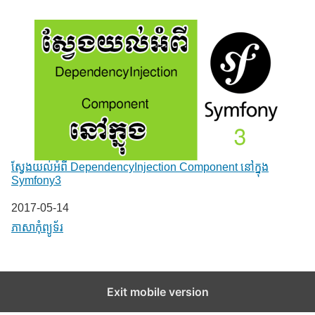
ស្វែងយល់អំពី DependencyInjection Component នៅក្នុង
Symfony3
Date
2017-05-14
In relation to
ភាសា​កុំព្យូទ័រ
Exit mobile version