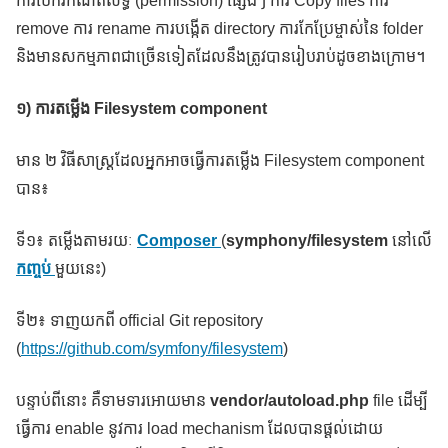
ការបើករឺកំណត់សិទ្ធ (permission)​ ផ្សេងៗ ការ Copy files ការ
remove ការ rename ការបង្កើត directory ការកែប្រែម្ចាស់នៃ folder
និងមានសកម្មភាពជាច្រើនទៀតដែលនឹងត្រូវបានរៀបរាប់ដូចខាងក្រោម។
១) ការតម្លើង
Filesystem component
មាន ២ វិធីសាស្ដ្រដែលអ្នកអាចធ្វើការតម្លើង Filesystem component
បាន៖
ទី១៖ តម្លើងតាមរយៈ
Composer
(
symphony/filesystem
នៅលើ
កញ្ចប់
មួយនេះ)
ទី២៖ ទាញយកពី official Git repository
(
https://github.com/symfony/filesystem
)
បន្ទាប់ពីនោះ គឺទាមទារអោយមាន
vendor/autoload.php
file ដើម្បី
ធ្វើការ enable នូវការ load mechanism ដែលបានផ្ដល់ដោយ