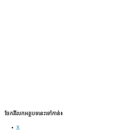
ចែករំលែក​អត្ថបទនេះទៅកាន់៖
X