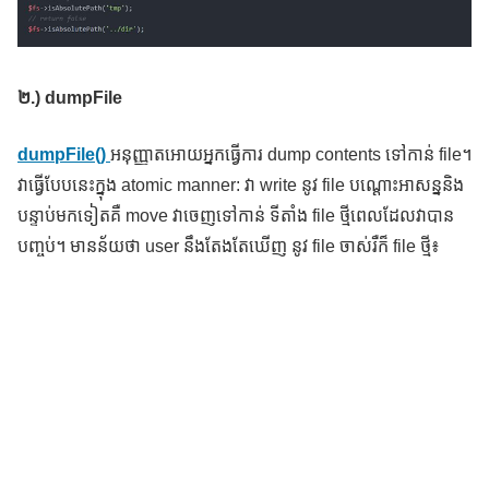
២
.) dumpFile
dumpFile()
អនុញ្ញាតអោយអ្នកធ្វើការ dump contents ទៅកាន់ file។
វាធ្វើបែបនេះក្នុង atomic manner: វា write នូវ file បណ្ដោះអាសន្ននិង
បន្ទាប់មកទៀតគឺ move វាចេញទៅកាន់ ទីតាំង file ថ្មីពេលដែលវាបាន
បញ្ចប់។ មានន័យថា user នឹងតែងតែឃើញ នូវ file ចាស់រឺក៏ file ថ្មី៖