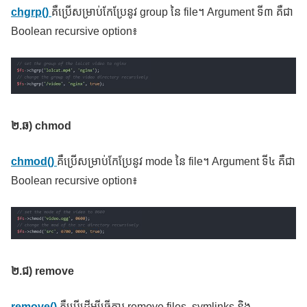
chgrp()
គឺប្រើសម្រាប់កែប្រែនូវ group នៃ file។ Argument ទី៣ គឺជា
Boolean recursive option៖
២
.ឆ) chmod
chmod()
គឺប្រើសម្រាប់កែប្រែនូវ mode នៃ file។ Argument ទី៤ គឺជា
Boolean recursive option៖
២
.ជ) remove
remove()
គឺប្រើដើម្បីធ្វើការ remove files, symlinks និង