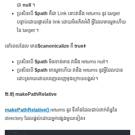
ជា
null
។
ប្រសិនបើ
$path
គឺជា Link នោះវានឹង returns នូវ target
បន្ទាប់ដោយផ្ទាល់នៃ link ដោយមិនគិតអំពី អ្វីដែលមានរួចហើយ
នៃ target ។
នៅពេលដែល មាន
$canonicalize
គឺ
true៖
ប្រសិនបើ
$path
មិនទាន់មាន វានឹង returns null។
ប្រសិនបើ
$path
មានរួចហើយ វានឹង returns នូវអ្វីដែលបាន
ដោះស្រាយដោយពេញលេញចុងក្រោយបង្អស់។
២
.ថ) makePathRelative
makePathRelative()
returns នូវ ទីតាំងដែលជាប់ពាក់ព័ន្ធនៃ
directory ដែលផ្ដល់ដោយអ្នកផ្សេងមួយទៀត៖