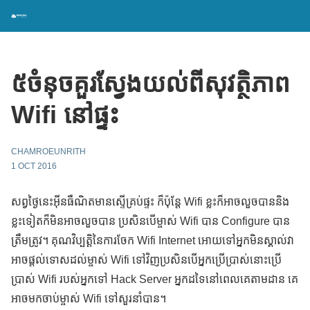
៥ចំនុចគួរស្វែងយល់ពីសុវត្ថិភាព
Wifi នៅផ្ទះ
CHAMROEUNRITH
1 OCT 2016
សព្វថ្ងៃនេះអ៊ីនធឺណិតមានស្ទើគ្រប់ផ្ទះ ក៏ប៉ុន្តែ Wifi ខ្លះក៏អាចលួចបាននិង
ខ្លះទៀតក៏មិនអាចលួចបាន ប្រសិនបើម្ចាស់ Wifi បាន Configure បាន
ត្រឹមត្រូវ។ គុណវិប្បត្តិនៃការចែក Wifi Internet អោយទៅអ្នកមិនស្គាល់វា
អាចផ្តល់ទោសដល់ម្ចាស់ Wifi ទៅវិញប្រសិនបើអ្នកប្រើប្រាស់នោះប្រើ
ប្រាស់ Wifi របស់អ្នកទៅ Hack Server អ្នកដទៃនៅពេលគេតាមដាន គេ
អាចមកចាប់ម្ចាស់ Wifi ទៅសួរនាំបាន។