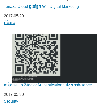
Tanaza Cloud ជួយផ្នែក Wifi Digital Marketing
Date
2017-05-29
In relation to
ព័ត៌មាន
របៀប setup 2-factor Authentication នៅក្នុង ssh-server
Date
2017-05-30
In relation to
Security