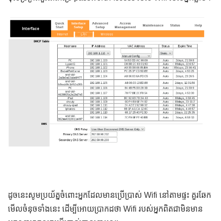
ដូចនេះសូមប្រយ័ត្នចំពោះអ្នកដែលមានប្រើប្រាស់ Wifi នៅតាមផ្ទះ គួរឆែក
មើលចំនុចទាំងនេះ ដើម្បីអោយប្រាកដថា Wifi របស់អ្នកពិតជាមិនមាន