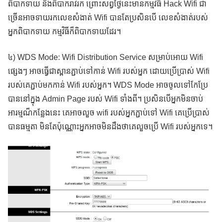
ពិបាកទាយ និងពិបាករាវរក ព្រោះសព្វថ្ងៃនេះមានកម្មវិធី Hack Wifi ជា
ច្រើនអាចទាយរកលេខសំងាត់ Wifi បានតែប្រសិនបើ លេខសំងាត់របស់
អ្នកពិបាកទាយ កម្មវិធីក៏ពិបាកទាយដែរ។
៤) WDS Mode: Wifi Distribution Service សម្រាប់អោយ Wifi
ផ្សេងៗ អាចធ្វើជាស្ពានភ្ជាប់ទៅកាន់ Wifi របស់អ្នក ដោយប្រើប្រាស់ Wifi
របស់គេភ្ជាប់មកកាន់ Wifi របស់អ្នក។ WDS Mode អាចចូលទៅកែប្រែ
បាននៅក្នុង Admin Page របស់ Wifi ទាំងពី។ ប្រសិនបើអ្នកមិនចាប់
អារម្មណ៏កន្លែងនេះ គេអាចលួច wifi របស់អ្នកភ្ជាប់ទៅ Wifi គេប្រើប្រាស់
បានធម្មតា មិនតែប៉ុណ្ណោះអ្នកអាចមិនដឹងថាគេលួចប្រើ Wifi របស់អ្នកទេ។