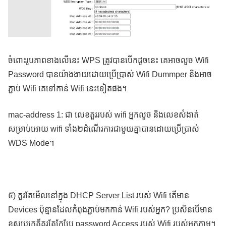
ចំពោះរូបភាពខាងលើនេះ WPS ត្រូវបានបើកដូចនេះ គេអាចលួច Wifi
Password បានយ៉ាងងាយដោយប្រើប្រាស់ Wifi Dummper និងអាច
ភ្ជាប់ Wifi គេទៅកាន់ Wifi នេះទៀតផង។
mac-address 1: ជា លេខតួររបស់ wifi អ្នកលួច និងលេខសំងាត់
សម្រាប់អោយ wifi ទាំង២ដំណើរការជាមួយគ្នាបានដោយប្រើប្រាស់
WDS Mode។
៥) គួរតែមើលនៅក្នុង DHCP Server List របស់ Wifi តើមាន
Devices ប៉ុន្មានដែលកំពុងភ្ជាប់មកកាន់ Wifi របស់អ្នក? ប្រសិនបើមាន
ខុសប្រក្រតីគួរតែកែប្រែ password Access របស់ Wifi របស់អ្នកភ្លាម។