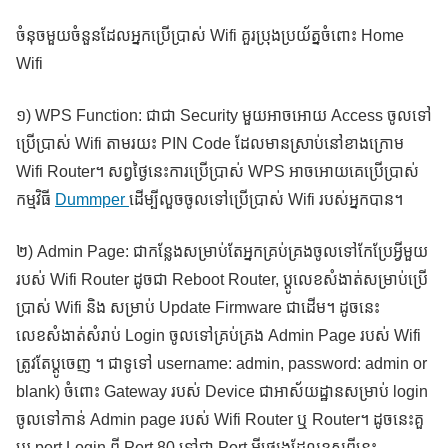
ចំនុចមួយចំនួនដែលអ្នកប្រើប្រាស់ Wifi គួរប្រុងប្រយ័ត្នចំពោះ Home
Wifi
១) WPS Function: ជាជា Security មួយអាចអោយ Access ចូលទៅ
ប្រើប្រាស់ Wifi តាមរយះ PIN Code ដែលមានស្រាប់នៅខាងក្រោម
Wifi Router។ សព្វថ្ងៃនេះការប្រើប្រាស់ WPS អាចអោយគេប្រើប្រាស់
កម្មវិធី
Dummper
ដើម្បីលួចចូលទៅប្រើប្រាស់ Wifi របស់អ្នកបាន។
២) Admin Page: ជាកន្លែងសម្រាប់តែអ្នកគ្រប់គ្រងចូលទៅកែប្រែអ្វីមួយ
របស់ Wifi Router ដូចជា Reboot Router, ប្តូលេខសំងាត់សម្រាប់ប្រើ
ប្រាស់ Wifi និង សម្រាប់ Update Firmware ជាដើម។ ដូចនេះ
លេខសំងាត់សំរាប់ Login ចូលទៅគ្រប់គ្រង Admin Page របស់ Wifi
ត្រូវតែប្តូចេញ ។ ជាទូទៅ username: admin, password: admin or
blank) ចំពោះ Gateway របស់ Device ជាអាស័យដ្ឋានសម្រាប់ login
ចូលទៅកាន់ Admin page របស់ Wifi Router ឬ Router។ ដូចនេះគួ
ប្តូរ port Login ពី Port 80 ទៅជា Port អ្វីផ្សេងដែលខុសពីនេះ