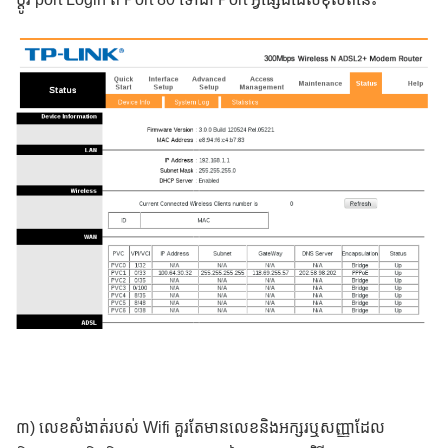
៣) លេខសំងាត់របស់ Wifi គួរតែមានលេខនិងអក្សរឬសញ្ញាដែល