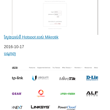
ស្វែងយល់ពី Hotspot របស់ Mikrotik
Date
2016-10-17
In relation to
បណ្តាញ