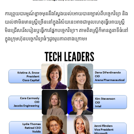
ការព្រួយបារម្មណ៍ខ្លាចមុននឹងស្វែងយល់អោយបានច្បាស់ពីបច្ចេកវិទ្យា និង
យល់ថាមិនមានស្រ្តីច្រើននៅក្នុងវិស័យនេះអាចជាមូលហេតុធ្វើអោយស្ត្រី
មិនជ្រើសរើសរៀនឬធ្វើការផ្នែកបច្ចេកវិទ្យា។ តាមពិតស្ត្រីក៏មានតួនាទីធំនៅ
ក្នុងក្រុមហ៊ុនបច្ចេកវិទ្យាធំៗដូចរូបភាពខាងក្រោម៖