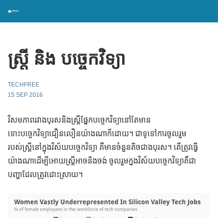
ស្ត្រី និង បច្ចេកវិទ្យា
TECHFREE
15 SEP 2016
វិសមភាពរវាងបុរសនិងស្រ្តីផ្នែកបច្ចេកវិទ្យានៅតែមាន
ទោះបច្ចេកវិទ្យាជឿនលឿនយ៉ាងណាក៏ដោយ។ ជាទូទៅការចូលរួម
របស់ស្រ្តីនៅក្នុងវិស័យបច្ចេកវិទ្យា គឺមានចំនួនតិចជាងបុរស។ តើត្រូវធ្វើ
យ៉ាងណាដើម្បីអោយស្ត្រីអាចនិងចង់ ចូលរួមក្នងវិស័យបច្ចេកវិទ្យាគឺជា
បញ្ហាដែលត្រូវដោះស្រាយ។