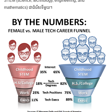
STEM (science, technology, engineering, and
mathematics) ជាជំរើសទីមួយ។