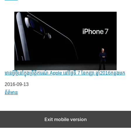
មានអ្វីថ្មីនៅក្នុងព្រឹត្តិការណ៍ Apple នៅថ្ងៃទី 7 ខែកញ្ញា ឆ្នាំ2016​កន្លងមក
Date
2016-09-13
In relation to
ព័ត៌មាន
Exit mobile version