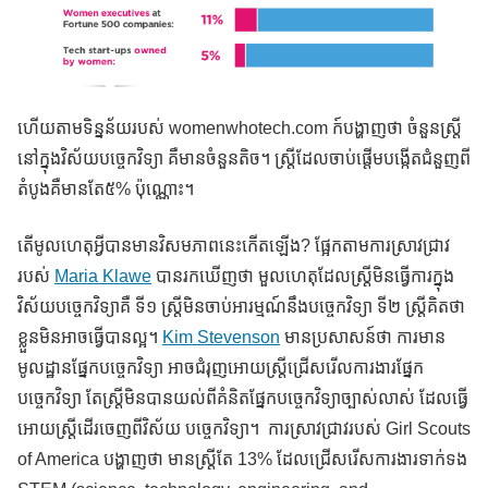
ហើយតាមទិន្នន័យរបស់ womenwhotech.com ក៍បង្ហាញថា ចំនួនស្រ្តី
នៅក្នុងវិស័យបច្ចេកវិទ្យា គឺមានចំនួនតិច។ ស្ត្រីដែលចាប់ផ្តើមបង្កើតជំនួញពី
តំបូងគឺមានតែ៥% ប៉ុណ្ណោះ។
តើមូលហេតុអ្វីបានមានវិសមភាពនេះកើតឡើង? ផ្អែកតាមការស្រាវជ្រាវ
របស់
Maria Klawe
បានរកឃើញថា មួលហេតុដែលស្ត្រីមិនធ្វើការក្នុង
វិស័យបច្ចេកវិទ្យាគឺ ទី១ ស្រ្តីមិនចាប់អារម្មណ៍នឹងបច្ចេកវិទ្យា ទី២ ស្ត្រីគិតថា
ខ្លួនមិនអាចធ្វើបានល្អ។
Kim Stevenson
មានប្រសាសន៍ថា ការមាន
មូលដ្ឋានផ្នែកបច្ចេកវិទ្យា អាចជំរុញអោយស្ត្រីជ្រើសរើលការងារផ្នែក
បច្ចេកវិទ្យា តែស្ត្រីមិនបានយល់ពីគំនិតផ្នែកបច្ចេកវិទ្យាច្បាស់លាស់ ដែលធ្វើ
អោយស្ត្រីដើរចេញពីវិស័យ បច្ចេកវិទ្យា។ ការស្រាវជ្រាវរបស់ Girl Scouts
of America បង្ហាញថា មានស្ត្រីតែ 13% ដែលជ្រើសរើសការងារទាក់ទង