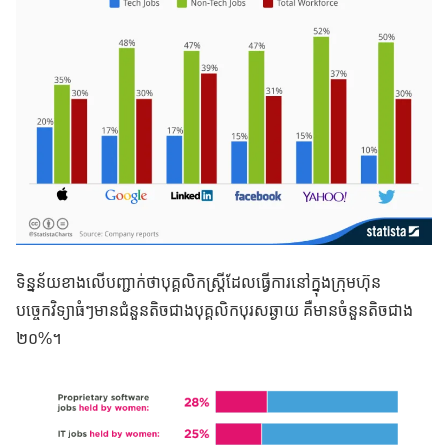
ទិន្នន័យខាងលើបញ្ជាក់ថាបុគ្គលិកស្រ្តីដែលធ្វើការនៅក្នុងក្រុមហ៊ុន
បច្ចេកវិទ្យាធំៗមានជំនួនតិចជាងបុគ្គលិកបុរសឆ្ងាយ គឺមានចំនួនតិចជាង
២០%។