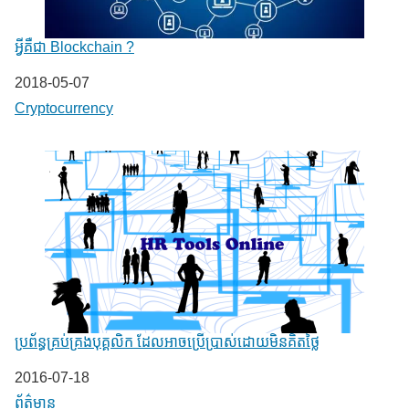
អ្វីគឺជា Blockchain ?
Date
2018-05-07
In relation to
Cryptocurrency
ប្រព័ន្ធគ្រប់គ្រងបុគ្គលិក ដែលអាចប្រើប្រាស់ដោយមិនគិតថ្លៃ
Date
2016-07-18
In relation to
ព័ត៌មាន