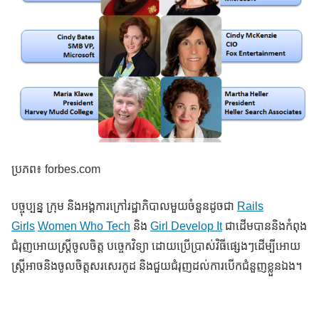
ប្រភព៖ forbes.com
បច្ចុប្បន្ន ក្រុម និងអង្គការក្រៅរដ្ឋាភិបាលមួយចំនួនដូចជា
Rails
Girls
Women Who Tech
និង
Girl Develop It
ជាដើមបាននិងកំពុង
ជំរុញអោយស្ត្រីចូលចិត្ត បច្ចេកវិទ្យា ដោយប្រើប្រាស់វិធីផ្សេងៗដើម្បីអោយ
ស្ត្រីអាចនិងចូលចិត្តសរសេរកូដ និងជួយជំរុញដល់ការបើកជំនួញខ្លួនឯង។