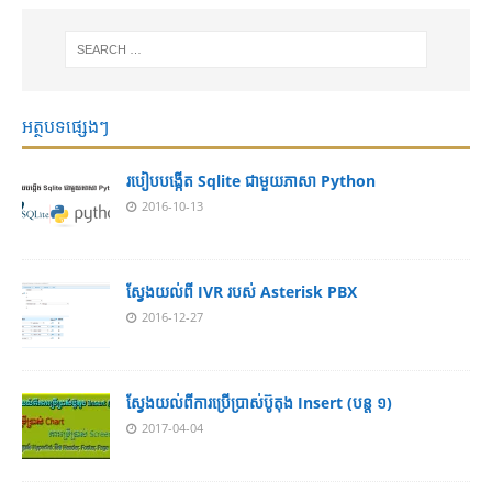
អត្ថបទផ្សេងៗ
របៀបបង្កើត Sqlite ជាមួយភាសា Python
2016-10-13
ស្វែងយល់ពី IVR របស់ Asterisk PBX
2016-12-27
ស្វែងយល់ពីការប្រើប្រាស់ប៊ូតុង Insert (បន្ត ១)
2017-04-04