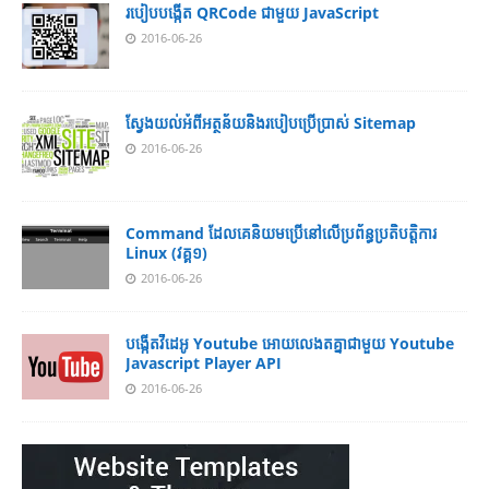
របៀប​បង្កើត​ QRCode ជាមួយ JavaScript
2016-06-26
ស្វែង​យល់​​អំពី​អត្ថន័យ​​និង​របៀប​​ប្រើ​ប្រាស់​ Sitemap
2016-06-26
Command ដែល​​គេ​​និយម​​ប្រើ​​នៅ​លើ​​ប្រព័ន្ធ​​ប្រតិបត្តិការ​
Linux (វគ្គ១)
2016-06-26
បង្កើតវីដេអូ Youtube អោយ​លេងតគ្នាជាមួយ Youtube
Javascript Player API
2016-06-26