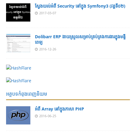
ស្វែងយល់អំពី Security នៅក្នុង Symfony3 (វគ្គទី០២)
2017-03-07
Dolibarr ERP ងាយស្រួលសម្រាប់គ្រប់គ្រងការងារក្នុងមន្ទី
ពេទ្យ
2016-12-26
អត្ថបទកំពុងពេញនិយម
អំពី Array នៅ​​ក្នុង​ភា​សា PHP
2016-06-25