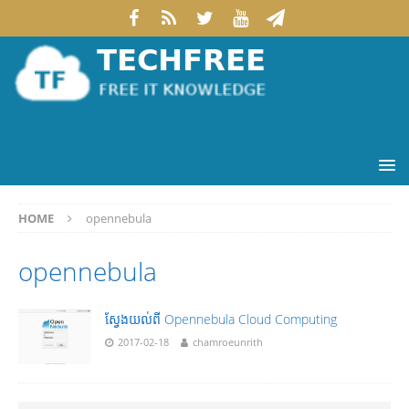
HOME
opennebula
opennebula
ស្វែងយល់ពី Opennebula Cloud Computing
2017-02-18
chamroeunrith