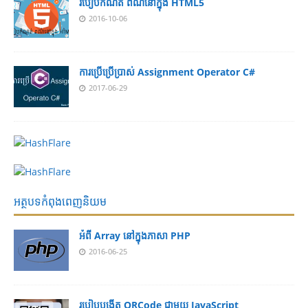
របៀបកំណត់ ពណ៌នៅក្នុង HTML5
2016-10-06
ការប្រើប្រើប្រាស់ Assignment Operator C#
2017-06-29
អត្ថបទកំពុងពេញនិយម
អំពី Array នៅ​​ក្នុង​ភា​សា PHP
2016-06-25
របៀប​បង្កើត​ QRCode ជាមួយ JavaScript