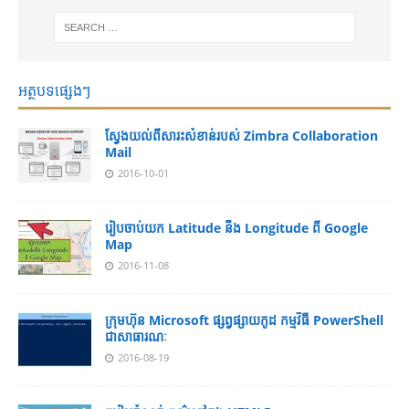
អត្ថបទផ្សេងៗ
ស្វែងយល់ពីសារះសំខាន់របស់ Zimbra Collaboration
Mail
2016-10-01
រៀបចាប់យក Latitude នឹង Longitude ពី Google
Map
2016-11-08
ក្រុមហ៊ុន Microsoft ផ្សព្វផ្សាយកូដ កម្មវិធី PowerShell
ជាសាធារណៈ
2016-08-19