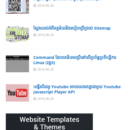
2016-06-26
ស្វែង​យល់​​អំពី​អត្ថន័យ​​និង​របៀប​​ប្រើ​ប្រាស់​ Sitemap
2016-06-26
Command ដែល​​គេ​​និយម​​ប្រើ​​នៅ​លើ​​ប្រព័ន្ធ​​ប្រតិបត្តិការ​
Linux (វគ្គ១)
2016-06-26
បង្កើតវីដេអូ Youtube អោយ​លេងតគ្នាជាមួយ Youtube
Javascript Player API
2016-06-26