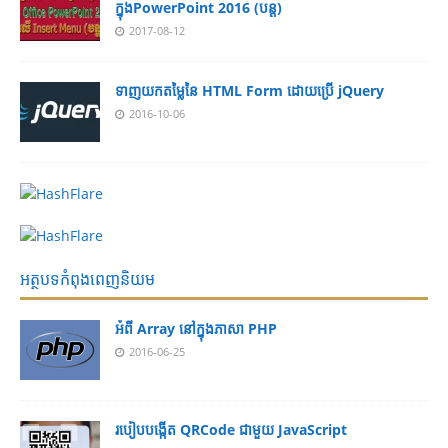
ក្នុងPowerPoint 2016 (បន្ត)
2017-08-12
ទាញយកតម្លៃនៃ HTML Form ដោយប្រើ jQuery
2016-10-06
អត្ថបទកំពុងពេញនិយម
អំពី Array នៅ​​ក្នុង​ភា​សា PHP
2016-06-25
របៀប​បង្កើត​ QRCode ជាមួយ JavaScript