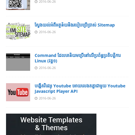
2016-06-26
ស្វែង​យល់​​អំពី​អត្ថន័យ​​និង​របៀប​​ប្រើ​ប្រាស់​ Sitemap
2016-06-26
Command ដែល​​គេ​​និយម​​ប្រើ​​នៅ​លើ​​ប្រព័ន្ធ​​ប្រតិបត្តិការ​
Linux (វគ្គ១)
2016-06-26
បង្កើតវីដេអូ Youtube អោយ​លេងតគ្នាជាមួយ Youtube
Javascript Player API
2016-06-26