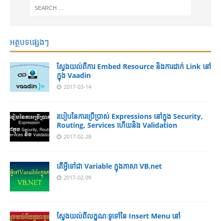
អត្ថបទផ្សេងៗ
ស្វែងយល់ពីការ Embed Resource និងការដាក់ Link នៅ
ក្នុង Vaadin
2017-03-14
របៀបនៃការប្រើប្រាស់ Expressions នៅក្នុង Security,
Routing, Services ហើយនិង Validation
2017-02-28
តើអ្វីទៅជា Variable ក្នុងភាសា VB.net
2017-02-09
ស្វែងយល់ពីលក្ខណៈទូទៅនៃ Insert Menu នៅ