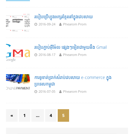
របៀបប្រើហ្វុងអក្សរខ្មែរនៅក្នុងវេបសាយ
2016-09-24
Phearom Prom
របៀបភ្ជាប់អុីម៉ែល ផ្សេងៗទៀតជាមួយនឹង Gmail
2016-08-17
Phearom Prom
ការទូទាត់ប្រាក់សំរាប់វេបសាយ e-commerce ក្នុង
ប្រទេសកម្ពុជា
2016-07-05
Phearom Prom
«
1
…
4
5