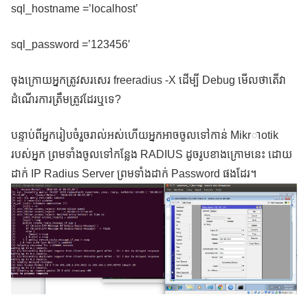
sql_hostname =’localhost’
sql_password =’123456′
ចុងក្រោយអ្នកត្រូវសរសេរ freeradius -X ដើម្បី Debug មើលថាតើវា
ដំណើរការត្រឹមត្រូវដែរឬទេ?
បន្ទាប់ពីអ្នករៀបចំរួចរាល់អស់ហើយអ្នកអាចចូលទៅកាន់ Mikrាotik
របស់អ្នក ព្រមទាំងចូលទៅកន្លែង RADIUS ដូចរូបខាងក្រោមនេះ ដោយ
ដាក់ IP Radius Server ព្រមទាំងដាក់ Password ផងដែរ។