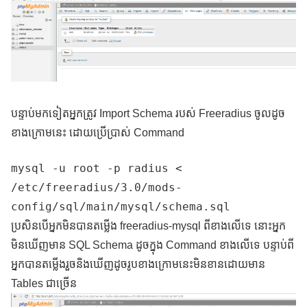
បន្ទាប់មកទៀតអ្នកត្រូវ Import Schema របស់ Freeradius ចូលដូច
ខាងក្រោមនេះ ដោយប្រើប្រាស់ Command
mysql -u root -p radius <
/etc/freeradius/3.0/mods-
config/sql/main/mysql/schema.sql​​
ប្រសិនបើអ្នកមិនបានតម្លើង freeradius-mysql ពីខាងលើទេ នោះអ្នក
មិនឃើញមាន SQL Schema ដូចក្នុង Command ខាងលើទេ បន្ទាប់ពី
អ្នកបានតម្លើងរួចនិងឃើញដូចរូបខាងក្រោមនេះមិនខានដោយមាន
Tables ជាច្រើន