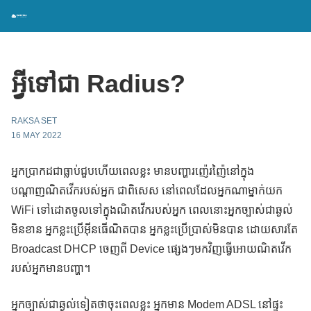
អ្វីទៅជា Radius?
RAKSA SET
16 MAY 2022
អ្នកប្រាកដជាធ្លាប់ជួបហើយពេលខ្លះ មានបញ្ហារញ៉េរញ៉ៃនៅក្នុង
បណ្តាញណិតវើករបស់អ្នក ជាពិសេស នៅពេលដែលអ្នកណាម្នាក់យក
WiFi ទៅដោតចូលទៅក្នុងណិតវើករបស់អ្នក ពេលនោះអ្នកច្បាស់ជាឆ្ងល់
មិនខាន អ្នកខ្លះប្រើអ៊ីនធើណិតបាន អ្នកខ្លះប្រើប្រាស់មិនបាន ដោយសារតែ
Broadcast DHCP ចេញពី Device ផ្សេងៗមកវិញធ្វើអោយណិតវើក
របស់អ្នកមានបញ្ហា។
អ្នកច្បាស់ជាឆ្ងល់ទៀតថាចុះពេលខ្លះ អ្នកមាន Modem ADSL នៅផ្ទះ