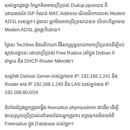
របស់អ្នកដូចគ្នា តែអ្នកមិនអាចប្រើប្រាស់ Dialup ppoeបាន គឺ
ដោយសារតែ ISP កំណត់ MAC Address ណិតវើកកាតរបស់ Modem
ADSL របស់អ្នក។ ដូចនេះ អ្នកមិនអាចប្រើប្រាស់បានទេ បើទោះបីអ្នកមាន
Modem ADSL ដូចគ្នាក៏ដោយ។
ថ្ងៃនេះ Techfree និងលើកយក វិធីសាស្ត្រមួយយកមកប្រើប្រាស់ដើម្បីទប់
ស្កាត់បញ្ហានេះ ដោយប្រើប្រាស់ Free Radius នៅក្នុង Debian 9
ជាមួយ និង DHCP-Router Mikrotik។
សន្មត់ថា Debian Server របស់អ្នកមាន IP: 192.168.1.241 និង
Router មាន IP 192.168.1.240 និង LAN របស់អ្នកមាន IP
192.168.80.0/24
ជំហ៊ានដំបូងអ្នកត្រូវតម្លើង freeradius phpmyadmin ជាដើម ដើម្បី
ងាយស្រួលប្រើប្រាស់នៅពេលដែលអ្នកត្រូវការ រក្សារទុកពត៏មានអំពី
Freeradius ក្នុង Database របស់អ្នក។