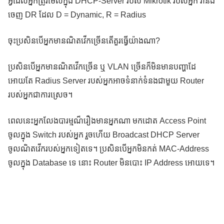
អ្វីដែលអ្នកត្រូវមើលក្នុង DHCP-Server របស់ Mikrotik របស់អ្នក វានិង
ចេញ DR ដែល D = Dynamic, R = Radius
ចុះប្រសិនបើអ្នកមានណិតវើកច្រើនតើគួរធ្វើយ៉ាងណា?
ប្រសិនបើអ្នកមានណិតវើកច្រើន ឬ VLAN ច្រើនក៏មិនមានបញ្ហាដែ
អោយតែ Radius Server របស់អ្នកអាចទំនាក់ទំនងជាមួយ Router
របស់អ្នកជាការស្រេច។
ពេលនេះអ្នកលែងបារម្មណ៏រឿងមានអ្នកណា មកដោត Access Point
ចូលក្នុង Switch របស់អ្នក រួចហើយ Broadcast DHCP Server
ចូលណិតវើករបស់អ្នកទៀតទេ។ ប្រសិនបើអ្នកមិនកត់ MAC-Address
ចូលក្នុង Database ទេ នោះ Router មិនបោះ IP Address អោយទេ។