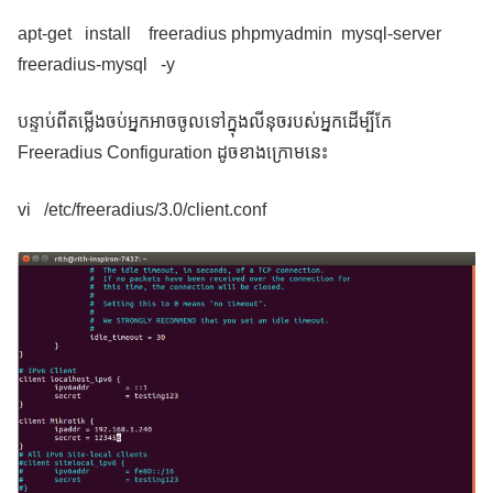
apt-get​​ install freeradius phpmyadmin mysql-server
freeradius-mysql -y
បន្ទាប់ពីតម្លើងចប់អ្នកអាចចូលទៅក្នុងលីនុចរបស់អ្នកដើម្បីកែ
Freeradius Configuration ដូចខាងក្រោមនេះ
vi /etc/freeradius/3.0/client.conf