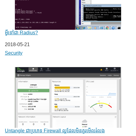
អ្វីទៅជា Radius?
Date
2018-05-21
In relation to
Security
Untangle ជាប្រភេទ Firewall ល្អដែលមិនគួរមើលរំលង