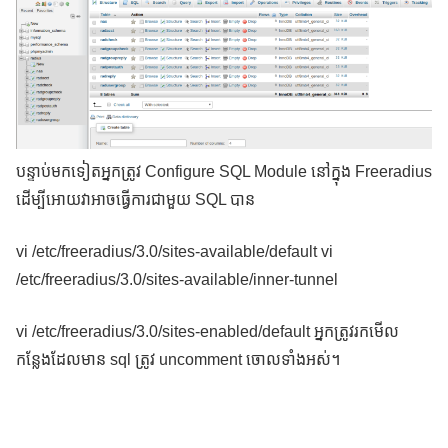
បន្ទាប់មកទៀតអ្នកត្រូវ Configure SQL Module នៅក្នុង​ Freeradius
ដើម្បីអោយវាអាចធ្វើការជាមួយ SQL បាន
vi /etc/freeradius/3.0/sites-available/default vi
/etc/freeradius/3.0/sites-available/inner-tunnel
vi /etc/freeradius/3.0/sites-enabled/default អ្នកត្រូវរកមើល
កន្លែងដែលមាន sql ត្រូវ uncomment ចោលទាំងអស់។