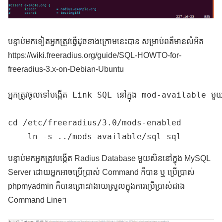
បន្ទាប់មកទៀតអ្នកត្រូវធ្វើដូចខាងក្រោមនេះបាន សម្រាប់ពត៏មានលំអិត
https://wiki.freeradius.org/guide/SQL-HOWTO-for-
freeradius-3.x-on-Debian-Ubuntu
អ្នកត្រូវចូលទៅបង្កើត Link SQL នៅក្នុង mod-available មួយ
cd /etc/freeradius/3.0/mods-enabled

    ln -s ../mods-available/sql sql
បន្ទាប់មកអ្នកត្រូវបង្កើត Radius Database មួយសិននៅក្នុង MySQL
Server ដោយអ្នកអាចប្រើប្រាស់ Command ក៏បាន ឬ ប្រើប្រាស់
phpmyadmin ក៏បានព្រោះវាងាយស្រួលក្នុងការប្រើប្រាស់ជាង
Command Line។