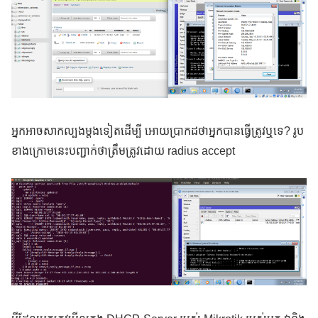
អ្នកអាចសាកល្បងម្តងទៀតដើម្បី អោយប្រាកដថាអ្នកបានធ្វើត្រូវឬទេ? រូប
ខាងក្រោមនេះបញ្ជាក់ថាត្រឹមត្រូវដោយ radius accept