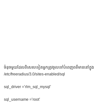
ចំនុចមួយដែលពិសេសទៀតអ្នកត្រូវចូលទៅបំពេញពត៏មាននៅក្នុង
/etc/freeradius/3.0/sites-enabled/sql
sql_driver =’rlm_sql_mysql’
sql_username =’root’