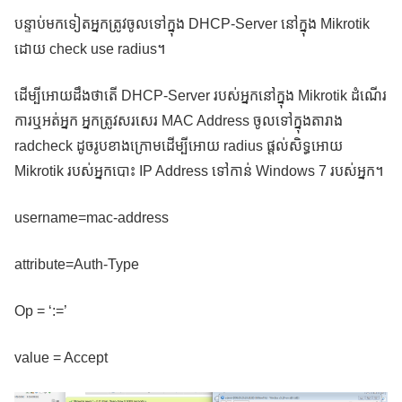
បន្ទាប់មកទៀតអ្នកត្រូវចូលទៅក្នុង DHCP-Server នៅក្នុង Mikrotik
ដោយ check use radius។
ដើម្បីអោយដឹងថាតើ DHCP-Server របស់អ្នកនៅក្នុង Mikrotik ដំណើរ
ការឬអត់អ្នក អ្នកត្រូវសរសេរ MAC Address ចូលទៅក្នុងតារាង
radcheck ដូចរូបខាងក្រោមដើម្បីអោយ radius ផ្តល់សិទ្ធអោយ
Mikrotik របស់អ្នកបោះ IP Address ទៅកាន់ Windows 7 របស់អ្នក។
username=mac-address
attribute=Auth-Type
Op = ‘:=’
value = Accept