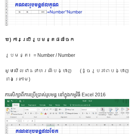
ឃ
)
ការប្រើរូបមន្តផលចែក
រូបមន្ត៖
= Number / Number
សូមមើលជាឧទាហរណ៍បង្ហាញ
(
ដូចរូបភាពបង្ហាញ
ខាងក្រោម
)
ការសិក្សាពីការប្រើប្រាស់រូបមន្ត នៅក្នុងកម្មវិធី Excel 2016