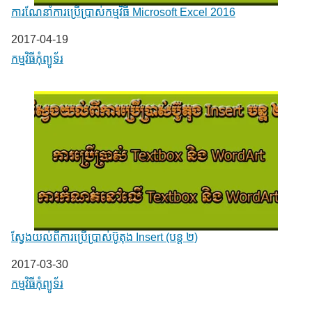
ការណែនាំការប្រើប្រាស់កម្មវិធី Microsoft Excel 2016
Date
2017-04-19
In relation to
កម្មវិធីកុំព្យូទ័រ
ស្វែងយល់ពីការប្រើប្រាស់ប៊ូតុង Insert (បន្ត ២)
Date
2017-03-30
In relation to
កម្មវិធីកុំព្យូទ័រ