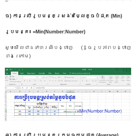
ច
)
ការប្រើរូបមន្តស្រង់តម្លៃតូចបំផុត
(Min)
រូបមន្ត៖
=Min(Number:Number)
សូមមើលជាឧទាហរណ៍បង្ហាញ
(
ដូចរូបភាពបង្ហាញ
ខាងក្រោម
)
ឆ
)
ការប្រើរូបមន្តរកមធ្យមភាគ
(Average)