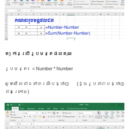
គ
)
ការប្រើរូបមន្តផលគុណ
រូបមន្ត៖
= Number * Number
សូមមើលជាឧទាហរណ៍បង្ហាញ
(
ដូចរូបភាពបង្ហាញ
ខាងក្រោម
)