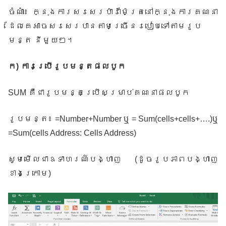
ចំណាំ៖ ក្នុងការសរសេរប៉ារ៉ាម៉ែត្រនៅក្នុងការគណនា
ដែលគេអាចសរសេរបានតាមច្រើន​របៀប​ទៅតាមរូប
មន្ត នីមួយៗ។​
ក
)
ការប្រើរូបមន្តផលបូក
SUM
គឺជារូបមន្តប្រើសម្រាប់គណនាផលបូក
រូបមន្ត៖​
=Number+Number ឬ ​= Sum(cells+cells+….)ឬ
​=Sum(cells Address: Cells Address)
សូមមើលជាឧទាហរណ៍បង្ហាញ
(
ដូចរូបភាពបង្ហាញ
ខាងក្រោម
)