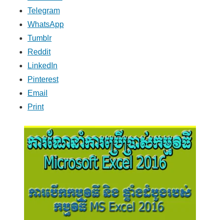
Telegram
WhatsApp
Tumblr
Reddit
LinkedIn
Pinterest
Email
Print