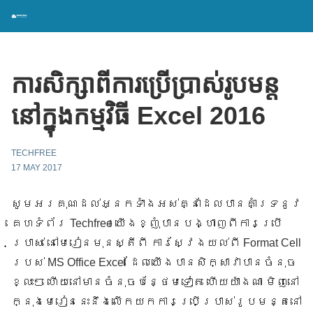
ការសិក្សាពីការប្រើប្រាស់រូបមន្ត
នៅក្នុងកម្មវិធី Excel 2016
TECHFREE
17 MAY 2017
សូមអរគុណដល់អ្នកទាំងអស់គ្នាដែលបានគាំទ្រនូវ
គេហទំព័រ Techfree យើងខ្ញុំបានបង្ហាញពីការប្រើ
ប្រាស់ នៅមេរៀនមុនស្តីពី ការស្វែង​យល់ពី Format Cell
របស់ MS Office Excel ដែលយើងបានសិក្សាវាបានចំនុច
ខ្លះៗ ហើយនៅមានចំនុចបន្ថែមទៀត ហើយយ៉ាងណា មិញនៅ
ក្នុងមេរៀននេះនឹងលើកយកការប្រើប្រាស់រូបមន្តនៅ