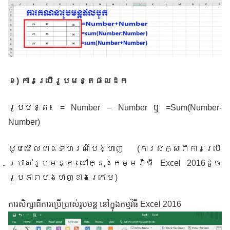
ខ
)
ការប្រើរូបមន្តផលដក
រូបមន្ត៖
= Number – Number ឬ =Sum(Number-
Number)
សូមមើលជាឧទាហរណ៍បង្ហាញ
(
ការសិក្សាពីការប្រើ
ប្រាស់រូបមន្ត នៅក្នុងកម្មវិធី Excel 2016ដូច
រូបភាពបង្ហាញខាងក្រោម
)
ការសិក្សាពីការប្រើប្រាស់រូបមន្ត នៅក្នុងកម្មវិធី Excel 2016