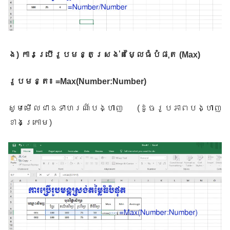
ង
)
ការប្រើរូបមន្តស្រង់តម្លៃធំបំផុត
(Max)
រូបមន្ត៖
=Max(Number:Number)
សូមមើលជាឧទាហរណ៍បង្ហាញ
(
ដូចរូបភាពបង្ហាញ
ខាងក្រោម
)