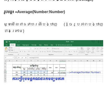
រូបមន្ត៖ =Average(Number:Number)
សូមមើលជាឧទាហរណ៍បង្ហាញ
(
ដូចរូបភាពបង្ហាញ
ខាងក្រោម
)