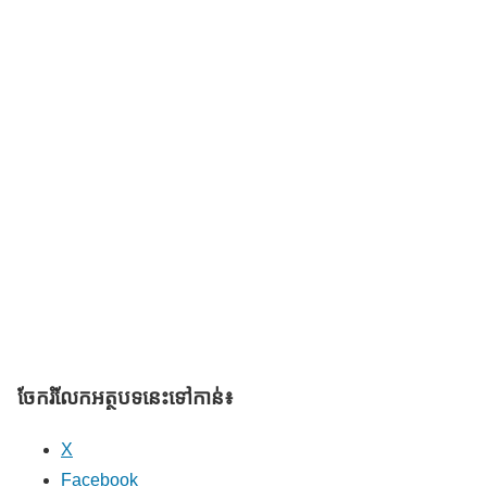
ចែករំលែក​អត្ថបទនេះទៅកាន់៖
X
Facebook