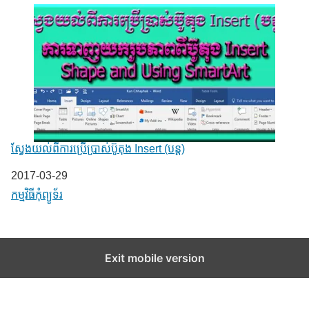
ស្វែងយល់ពីការប្រើប្រាស់ប៊ូតុង Insert (បន្ត)
Date
2017-03-29
In relation to
កម្មវិធីកុំព្យូទ័រ
Exit mobile version