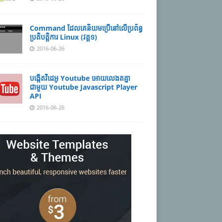
Command ដែល​​គេ​​និយម​​ប្រើ​​នៅ​លើ​​ប្រព័ន្ធ​​
ប្រតិបត្តិការ​ Linux (វគ្គ១)
2016-06-26
បង្កើតវីដេអូ Youtube អោយ​លេងតគ្នា
ជាមួយ Youtube Javascript Player
API
2016-06-26