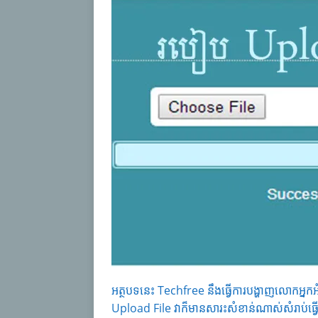
អត្ថបទនេះ Techfree នឹងធ្វើការបង្ហាញលោកអ្នក
Upload File វាក៏មានសារះសំខាន់ណាស់សំរាប់ធ្វ