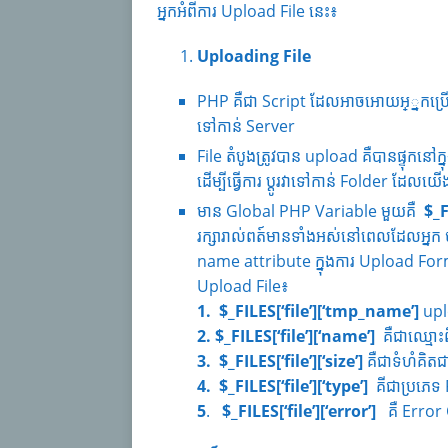
អ្នកអំពីការ Upload File នេះ៖
Uploading File
PHP គឺជា Script ដែលអាចអោយអ្្នកប្រើ
ទៅកាន់ Server
File តំបូងត្រូវបាន upload គឺបានផ្ទុកន
ដើម្បីធ្វើការ ប្តូរវាទៅកាន់ Folder ដែលយើ
មាន Global PHP Variable មួយគឺ
$_
រក្សារាល់ពត៍មានទាំងអស់នៅពេលដែលអ្នក
name attribute ក្នុងការ Upload Form 
Upload File៖
1. $_FILES[‘file’][‘tmp_name’]
upl
2. $_FILES[‘file’][‘name’]
គឺជាឈ្មោះព
3.
$_FILES[‘file’][‘size’]
គឺជាទំហំគិត
4. $_FILES[‘file’][‘type’]
គីជាប្រភេទ
5
.
$_FILES[‘file’][‘error’]
គឺ Erro