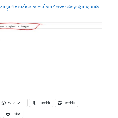
វើការ​ ប្តូរ file របស់លោកអ្នកទៅកាន់ Server ដូចបាបង្ហាញដូចខាង
WhatsApp
Tumblr
Reddit
Print