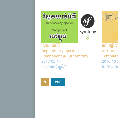
ស្វែងយល់អំពី
របៀបប្រើ 
DependencyInjection
Attribute
Component នៅក្នុង Symfony3
Template
2017-05-14
2016-10-
In "ភាសា​កុំព្យូទ័រ"
In "ការរចន
PHP