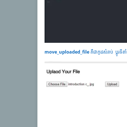
move_uploaded_file
គឺជាកូដសំរាប់ ប្តូរទ