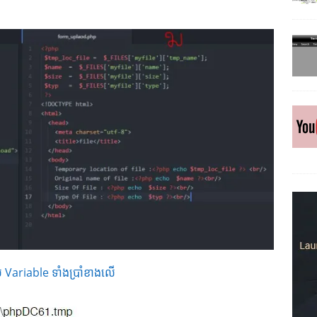
់ Variable ទាំងប្រាំខាងលើ