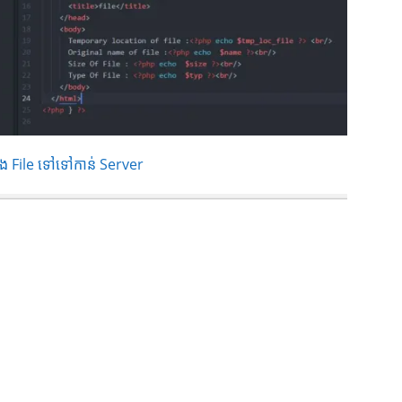
ីតាំង File ទៅទៅកាន់ Server