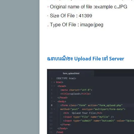
ឩទាហរណ៏២៖ Upload File ទៅ Server