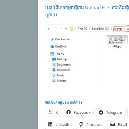
បន្ទាប់ពីលោកអ្នកធ្វើការ Upload File នៅវានឹងធ្
ក្រោម៖
ចែករំលែក​អត្ថបទនេះទៅកាន់៖
X
Facebook
Telegram
LinkedIn
Pinterest
Email