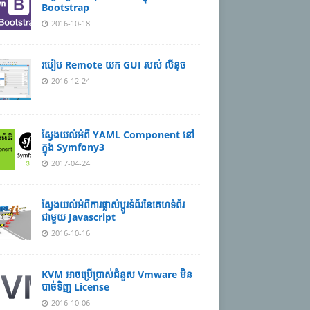
Bootstrap
2016-10-18
របៀប Remote យក GUI របស់ លីនុច
2016-12-24
ស្វែងយល់អំពី YAML Component នៅ
ក្នុង Symfony3
2017-04-24
ស្វែងយល់អំពីការផ្លាស់ប្តូរទំព័រនៃគេហទំព័រ
ជាមួយ Javascript
2016-10-16
KVM អាចប្រើប្រាស់ជំនួស Vmware មិន
បាច់ទិញ License
2016-10-06