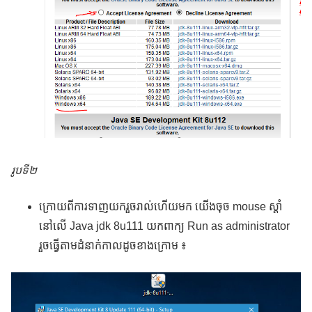
រូបទី២
ក្រោយពីការទាញយករួចរាល់ហើយមក យើងចុច mouse ស្ដាំ
នៅលើ Java jdk 8u111 យកពាក្យ Run as administrator
រួចធ្វើតាមដំនាក់កាលដូចខាងក្រោម ៖