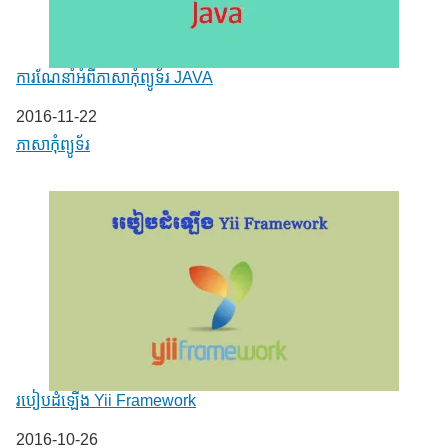
ការណែនាំអំពីភាសាកុំព្យូទ័រ JAVA
Date
2016-11-22
In relation to
ភាសា​កុំព្យូទ័រ
របៀបដំឡើង Yii Framework
Date
2016-10-26