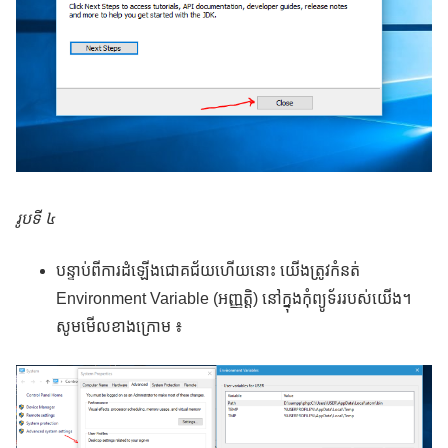
រូបទី ៤
បន្ទាប់ពីការដំឡើងជោគជ័យហើយនោះ យើងត្រូវកំនត់
Environment Variable (អញ្ញត្តិ) នៅក្នុងកុំព្យូទ័ររបស់យើង។
សូមមើលខាងក្រោម ៖