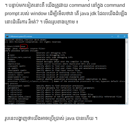
។ បន្ទាប់មកទៀតនោះគឺ យើងត្រូវវាយ command នៅក្នុង command
prompt របស់ window ដើម្បីមើលថាវា តើ java jdk ដែលយើងដំឡើង
នោះដំនើរការ រឺអត់? ។ មើលរូបខាងក្រោម ៖
រូបនេះបង្ហាញថាយើងអាចប្រើប្រាស់ java បានហើយ ។