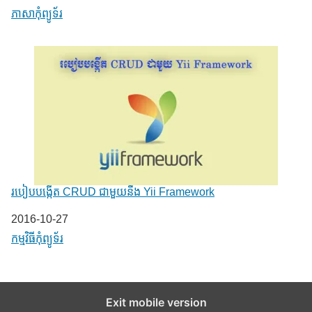
In relation to
ភាសា​កុំព្យូទ័រ
របៀបបង្កើត CRUD ជាមួយនឹង Yii Framework
Date
2016-10-27
In relation to
កម្មវិធីកុំព្យូទ័រ
Exit mobile version