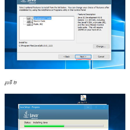
រូបទី ២