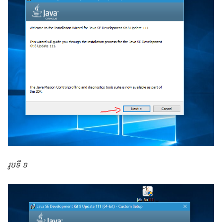
រូបទី ១