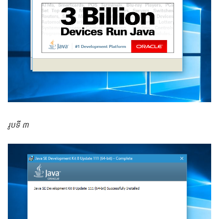
រូបទី ៣