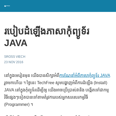
របៀបដំឡើងភាសាកុំព្យូទ័រ
JAVA
SROSS VIECH
23 NOV 2016
នៅក្នុងមេរៀនមុន យើងបានសិក្សាអំពី
ការណែនាំអំពីភាសាកុំព្យូទ័រ JAVA
រួចមកហើយ ។ ថ្ងៃនេះ TechFree សូមបង្ហាញអំពីការដំឡើង (Install)
JAVA នៅក្នុងកុំព្យូទ័រដើម្បីឲ្យ យើងអាចប្រើប្រាស់វានិង បង្កើតទៅជាកម្ម
វិធីផ្សេងៗទៀតបានទៅតាមតំរូវការរបស់អ្នកសរសេរកម្មវិធី
(Programmer) ។