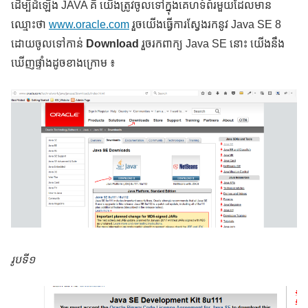
ដើម្បីដំឡើង JAVA គឺ យើងត្រូវចូលទៅក្នុងគេហទំព័រមួយដែលមាន
ឈ្មោះថា
www.oracle.com
រួចយើងធ្វើការស្វែងរកនូវ Java SE 8
ដោយចូលទៅកាន់
Download
រួចរកពាក្យ Java SE នោះ យើងនឹង
ឃើញផ្ទាំងដូចខាងក្រោម ៖
រូបទី១