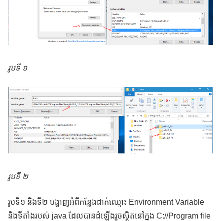
រូបទី ១
រូបទី ២
រូបទី១ និងទី២ បង្ហាញអំពីកន្លែងដាក់ឈ្មោះ Environment Variable
និងទីតាំងរបស់ java ដែលបានដំឡើងរួចស្ថិតនៅក្នុង C://Program file