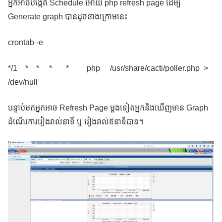
អ្នកអាចបង្កើត Schedule អោយ php refresh page ដើម្បី
Generate graph បានដូចខាងក្រោមនេះ
crontab -e
*/1 * * * * php /usr/share/cacti/poller.php >
/dev/null
បន្ទាប់មកអ្នកអាច Refresh Page ម្តងទៀតអ្នកនិងឃើញមាន Graph
ដំណើរការរៀងរាល់នាទី ឬ រៀងរាល់៥នាទីបាន។