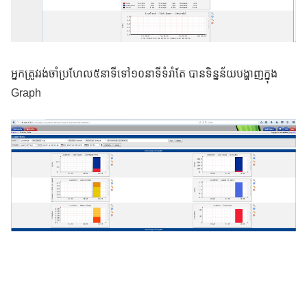
អ្នកត្រូវរង់ចាំប្រហែល៥នាទីទៅ១០នាទីទំរាំតែ បានទិន្នន័យបង្ហាញក្នុង
Graph