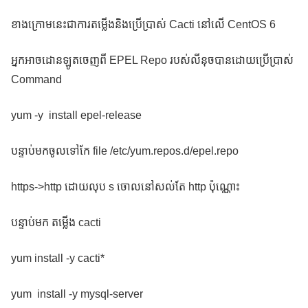
ខាងក្រោមនេះជាការតម្លើងនិងប្រើប្រាស់ Cacti នៅលើ CentOS 6
អ្នកអាចដោនឡូតចេញពី EPEL Repo របស់លីនុចបានដោយប្រើប្រាស់
Command
yum -y install epel-release
បន្ទាប់មកចូលទៅកែ file /etc/yum.repos.d/epel.repo
https->http ដោយលុប s ចោលនៅសល់តែ http ប៉ុណ្ណោះ
បន្ទាប់មក តម្លើង cacti
yum install -y cacti*
yum install -y mysql-server