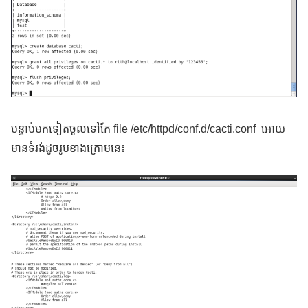
បន្ទាប់មកទៀតចូលទៅកែ file /etc/httpd/conf.d/cacti.conf អោយ
មានទំរង់ដូចរូបខាងក្រោមនេះ