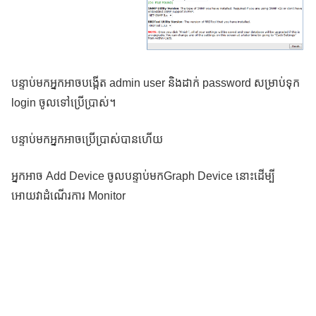
បន្ទាប់មកអ្នកអាចបង្កើត admin user និងដាក់ password សម្រាប់ទុក
login ចូលទៅប្រើប្រាស់។
បន្ទាប់មកអ្នកអាចប្រើប្រាស់បានហើយ
អ្នកអាច Add Device ចូលបន្ទាប់មកGraph Device នោះដើម្បី
អោយវាដំណើរការ Monitor