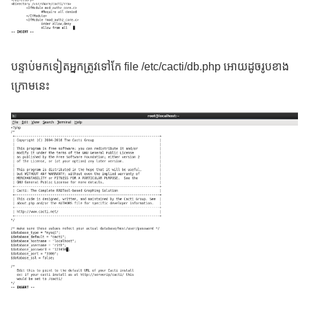
បន្ទាប់មកទៀតអ្នកត្រូវទៅកែ file /etc/cacti/db.php អោយដូចរូបខាង
ក្រោមនេះ