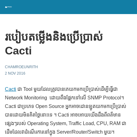
របៀបតម្លើងនិងប្រើប្រាស់
Cacti
CHAMROEUNRITH
2 NOV 2016
Cacti
ជា Tool មួយដែលត្រូវបានគេយកមកប្រើប្រាស់ដើម្បីធ្វើជា
Network Monitoring ដោយពឹងផ្អែកទៅលើ SNMP Protocol។
Cacti ជាប្រភេទ Open Source អ្នកអាចដោនឡូតយកមកប្រើប្រាស់
បានដោយមិនគិតថ្លៃនោះទេ ។ Cacti អាចអោយយើងដឹងពីពត៏មាន
ផ្សេងៗរបស់ Operating System, Traffic Load, CPU, RAM ជា
ដើមដែលវាដំណើរការនៅក្នុង Server/Router/Switch មួយ។