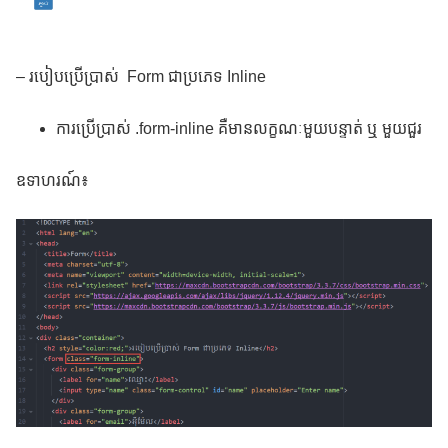
– របៀបប្រើប្រាស់ Form ជាប្រភេទ Inline
ការប្រើប្រាស់ .form-inline គឺមានលក្ខណៈមួយបន្ទាត់ ឬ មួយជួរ
ឧទាហរណ៍៖