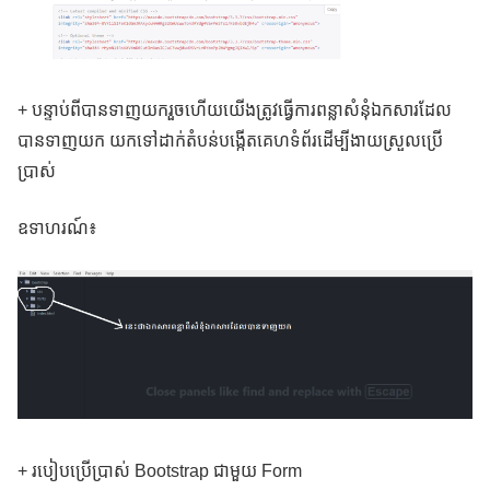
+ បន្ទាប់ពីបានទាញយករួចហើយយើងត្រូវធ្វើការពន្លាសំនំុឯកសារដែល
បានទាញយក យកទៅដាក់តំបន់បង្កើតគេហទំព័រដើម្បីងាយស្រួលប្រើ
ប្រាស់
ឧទាហរណ៍៖
+ របៀបប្រើប្រាស់ Bootstrap ជាមួយ Form