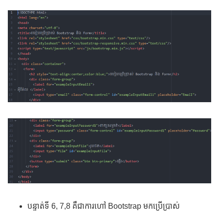
បន្ទាត់ទី 6, 7,8 គឺជាការហៅ Bootstrap មកប្រើប្រាស់