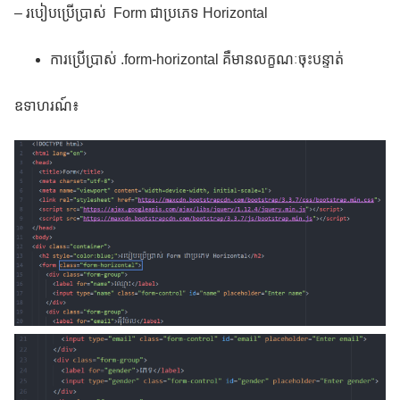
– របៀបប្រើប្រាស់ Form ជាប្រភេទ Horizontal
ការប្រើប្រាស់ .form-horizontal គឺមានលក្ខណៈចុះបន្ទាត់
ឧទាហរណ៍៖