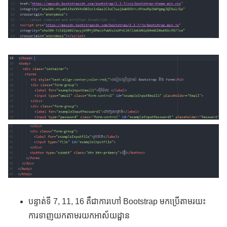
បន្ទាត់ទី 7, 11, 16 គឺជាការហៅ Bootstrap មកប្រើតាមរយះ
ការទាញយកតាមរយកអាស័យដ្ផាន