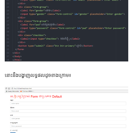
នោះនឹងបង្ហាញលទ្ធផលដូចខាងក្រោម៖