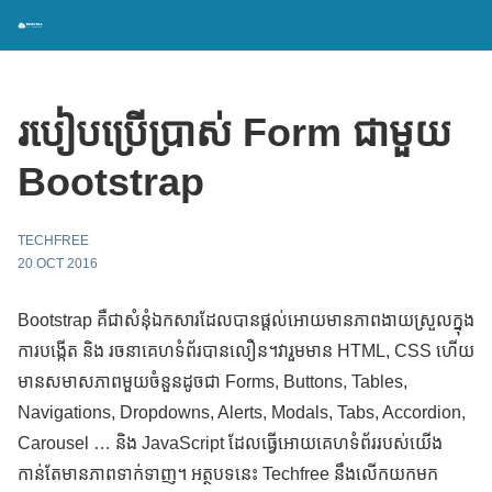
របៀបប្រើប្រាស់ Form ជាមួយ
Bootstrap
TECHFREE
20 OCT 2016
Bootstrap គឺជាសំនុំឯកសារដែលបានផ្តល់អោយមានភាពងាយស្រួលក្នុង
ការបង្កើត និង រចនាគេហទំព័របានលឿន។វារួមមាន HTML, CSS ហើយ
មានសមាសភាពមួយចំនួនដូចជា Forms, Buttons, Tables,
Navigations, Dropdowns, Alerts, Modals, Tabs, Accordion,
Carousel … និង JavaScript ដែលធ្វើអោយគេហទំព័ររបស់យើង
កាន់តែមានភាពទាក់ទាញ។ អត្ថបទនេះ Techfree នឹងលើកយកមក