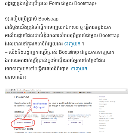
បង្ហាញនូវរបៀបប្រើប្រាស់ Form ជាមួយ Bootstrap៖
១) របៀបប្រើប្រាស់ Bootstrap
ជាដំបូងយើងត្រូវទៅធ្វើការទាញយកឯកសារ ឬ ធ្វើការចម្លងយក
អាស័យដ្ផានដែលជាសំនុំឯកសារសំរាប់ប្រើប្រាស់ជាមួយ Bootstrap
ដែលមាននៅក្នុងគេហទំព័រមួយនេះ
ទាញយក
។
– យើងនិងបង្ហាញការប្រើប្រាស់ Bootstrap ជាមួយការទាញយក
ឯកសារមកដាក់ប្រើប្រាស់ក្នុងម៉ាស៊ីនរបស់អ្នកនៅកន្លែងដែល
អាចទាញយកទៅបង្កើតគេហទំព័របាន
ទាញយក
ឧទាហរណ៍៖