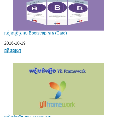
របៀបប្រើប្រាស់ Bootstrap កាត (Card)
Date
2016-10-19
In relation to
គន្លឹះផ្សេងៗ