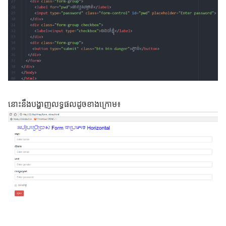
នោះនឹងបង្ហាញលទ្ធផលដូចខាងក្រោម៖