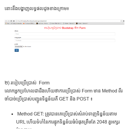
នោះនឹងបង្ហាញលទ្ធផលដូចខាងក្រោម៖
២) របៀបប្រើប្រាស់ Form
លោកអ្នកប្រហែលជាដឹងហើយថាការប្រើប្រាស់ Form មាន Method ពីរ
ចាំបាច់ប្រើប្រាស់បញ្ជូនទិន្នន័យគឺ GET និង POST ៖
Method GET: ត្រូវបានគេប្រើប្រាស់សំរាប់ទាញទិន្នន័យតាម
URL ហើយទំហំនៃការផ្ទុកទិន្នន័យធំបំផុតត្រឹមតែ 2048 តួអក្សរ