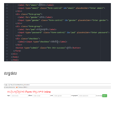
លទ្ធផល