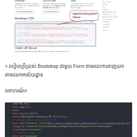
+ របៀបប្រើប្រាស់ Bootstrap ជាមួយ Form តាមរយះការទាញយក
តាមរយកអាស័យដ្ផាន
ឧទាហរណ៍៖