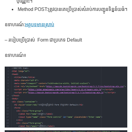
ប៉ុណ្ណោះ។
Method POST:ត្រូវបានគេប្រើប្រាស់សំរាប់ការបញ្ជូនទិន្នន័យធំ។
ឧទាហរណ៍:
អត្ថបទមានស្រាប់
– របៀបប្រើប្រាស់ Form ជាប្រភេទ Default
ឧទាហរណ៍៖