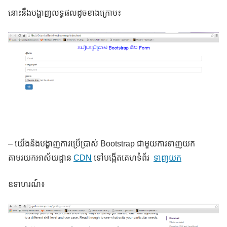
នោះនឹងបង្ហាញលទ្ធផលដូចខាងក្រោម៖
– យើងនិងបង្ហាញការប្រើប្រាស់ Bootstrap ជាមួយការទាញយក
តាមរយកអាស័យដ្ផាន
CDN
ទៅបង្កើតគេហទំព័រ
ទាញយក
ឧទាហរណ៍៖