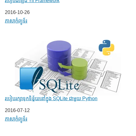
របៀបដំឡើង Yii Framework
Date
2016-10-26
In relation to
ភាសា​កុំព្យូទ័រ
របៀបរក្សាទុកទិន្ន័យនៅក្នុង SQLite ជាមួយ Python
Date
2016-07-12
In relation to
ភាសា​កុំព្យូទ័រ