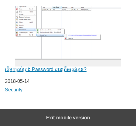
តើអ្នកគ្រប់គ្រង Password បានត្រឹមត្រូវឬទេ?
Date
2018-05-14
In relation to
Security
Exit mobile version