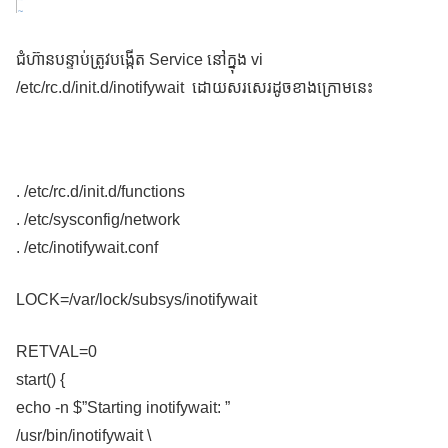
ជំហ៊ានបន្ទាប់ត្រូវបង្កើត Service នៅក្នុង vi
/etc/rc.d/init.d/inotifywait ដោយសរសេរដូចខាងក្រោមនេះ
. /etc/rc.d/init.d/functions
. /etc/sysconfig/network
. /etc/inotifywait.conf
LOCK=/var/lock/subsys/inotifywait
RETVAL=0
start() {
echo -n $”Starting inotifywait: ”
/usr/bin/inotifywait \