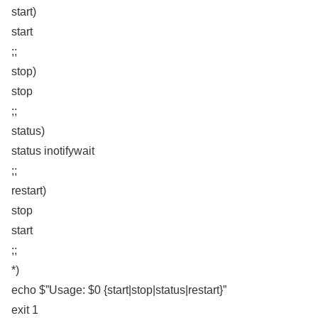
start)
start
;;
stop)
stop
;;
status)
status inotifywait
;;
restart)
stop
start
;;
*)
echo $”Usage: $0 {start|stop|status|restart}”
exit 1