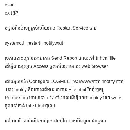
esac
exit $?
បន្ទាប់ពីចប់សព្វគ្រប់ហើយអាច Restart Service បាន
systemctl restart inotifywait
រូបភាពខាងក្រោមនេះជាការ Send Report អោយទៅជា html file
ដើម្បីងាយស្រួល Access ចូលមើលតាមរយះ web browser
ដោយគ្រាន់តែ Configure LOGFILE=/var/www/html/inotify.html
នោះ inotify និងបោះពត៏មានទៅកាន់ File html តែកុំភ្លេចប្តូ
Permission អោយទៅ 777 ទាំងអស់ដើម្បីអោយ inotify អាច write
ចូលទៅកាន់ File html បាន។
នៅពេលដែលដំណើរការបានជោគជ័យអាចមើលរូបខាងក្រោម