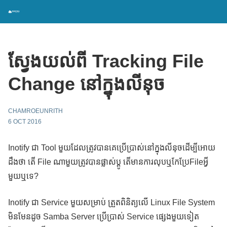
ស្វែងយល់ពី Tracking File
Change នៅក្នុងលីនុច
CHAMROEUNRITH
6 OCT 2016
Inotify ជា Tool មួយដែលត្រូវបានគេប្រើប្រាស់នៅក្នុងលីនុចដើម្បីអោយ
ដឹងថា តើ File ណាមួយត្រូវបានផ្លាស់ប្តូ តើមានការលុបឬកែប្រែFileអ្វី
មួយឬទេ?
Inotify ជា Service មួយសម្រាប់ ត្រួតពិនិត្យលើ Linux File System
មិនមែនដូច Samba Server ប្រើប្រាស់ Service ផ្សេងមួយទៀត