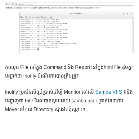
ការលុប File នៅក្នុង Command និង Report នៅក្នុងhtml file ដូចគ្នា
បញ្ជាក់ថា Inotify ដំណើរការបានត្រឹមត្រូវ។
Inotify ប្រសិនបើប្រើប្រាស់ដើម្បី Monitor ទៅលើ
Samba VFS
វានិង
បញ្ហាញថា File ដែលបានលុបដោយ samba user គ្រាន់តែជាការ
Move ទៅកាន់ Directory ផ្សេងតែប៉ុណ្ណោះ។