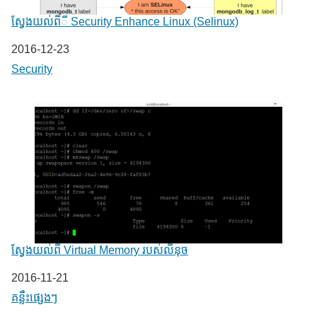
ស្វែងយល់ពីី Security Enhance Linux (Selinux)
Date
2016-12-23
In relation to
Security
ស្វែងយល់ពី Virtual Memory របស់លីនុច
Date
2016-11-21
In relation to
គន្លឹះផ្សេងៗ