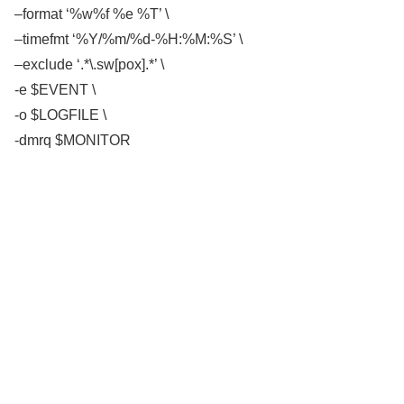
–format ‘%w%f %e %T’ \
–timefmt ‘%Y/%m/%d-%H:%M:%S’ \
–exclude ‘.*\.sw[pox].*’ \
-e $EVENT \
-o $LOGFILE \
-dmrq $MONITOR