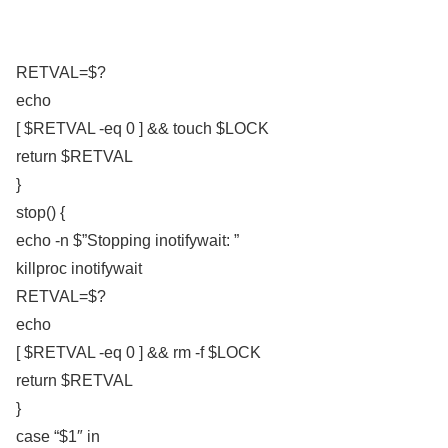
RETVAL=$?
echo
[ $RETVAL -eq 0 ] && touch $LOCK
return $RETVAL
}
stop() {
echo -n $”Stopping inotifywait: ”
killproc inotifywait
RETVAL=$?
echo
[ $RETVAL -eq 0 ] && rm -f $LOCK
return $RETVAL
}
case “$1″ in