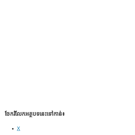
ចែករំលែក​អត្ថបទនេះទៅកាន់៖
X