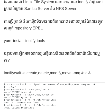
ដែលឈរលើ Linux File System នោះទេ។ដូចនេះ inotify វាស្ថិតនៅ
ស្រទាប់ក្រោម Samba Server និង NFS Server
ការប្រើប្រាស់ និងតម្លើងមិនមានការពិបាកនោះទេដោយគ្រាន់តែដោនឡូត
ចេញពី repository EPEL
yum install inotify-tools
បន្ទាប់មកទៀតអាចសាកល្បងធ្វើតេសន៏បានថាតើវាពិតជាដំណើរការឬ
ទេ?
inotifywait -e create,delete,modify,move -mrq /etc &