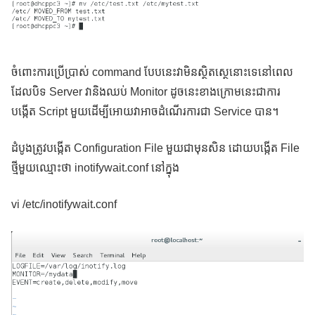
ចំពោះការប្រើប្រាស់ command បែបនេះវាមិនស្ថិតស្ថេនោះទេនៅពេល
ដែលបិទ Server វានិងឈប់ Monitor ដូចនេះខាងក្រោមនេះជាការ
បង្កើត Script មួយដើម្បីអោយវាអាចដំណើរការជា Service បាន។
ដំបូងត្រូវបង្កើត Configuration File មួយជាមុនសិន ដោយបង្កើត File
ថ្មីមួយឈ្មោះថា inotifywait.conf នៅក្នុង
vi /etc/inotifywait.conf